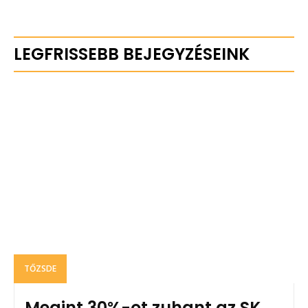
LEGFRISSEBB BEJEGYZÉSEINK
TŐZSDE
Megint 30%-ot zuhant az SK