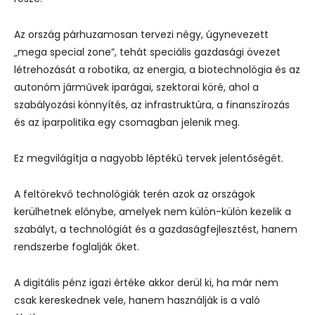
Az ország párhuzamosan tervezi négy, úgynevezett
„mega special zone”, tehát speciális gazdasági övezet
létrehozását a robotika, az energia, a biotechnológia és az
autonóm járművek iparágai, szektorai köré, ahol a
szabályozási könnyítés, az infrastruktúra, a finanszírozás
és az iparpolitika egy csomagban jelenik meg.
Ez megvilágítja a nagyobb léptékű tervek jelentőségét.
A feltörekvő technológiák terén azok az országok
kerülhetnek előnybe, amelyek nem külön-külön kezelik a
szabályt, a technológiát és a gazdaságfejlesztést, hanem
rendszerbe foglalják őket.
A digitális pénz igazi értéke akkor derül ki, ha már nem
csak kereskednek vele, hanem használják is a való