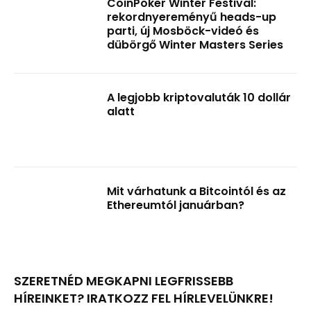
CoinPoker Winter Festival:
rekordnyereményű heads-up
parti, új Mosböck-videó és
dübörgő Winter Masters Series
A legjobb kriptovaluták 10 dollár
alatt
Mit várhatunk a Bitcointól és az
Ethereumtól januárban?
SZERETNÉD MEGKAPNI LEGFRISSEBB
HÍREINKET? IRATKOZZ FEL HÍRLEVELÜNKRE!