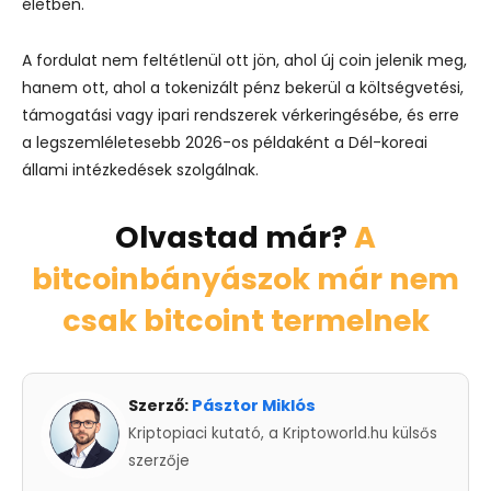
életben.
A fordulat nem feltétlenül ott jön, ahol új coin jelenik meg,
hanem ott, ahol a tokenizált pénz bekerül a költségvetési,
támogatási vagy ipari rendszerek vérkeringésébe, és erre
a legszemléletesebb 2026-os példaként a Dél-koreai
állami intézkedések szolgálnak.
Olvastad már?
A
bitcoinbányászok már nem
csak bitcoint termelnek
Szerző:
Pásztor Miklós
Kriptopiaci kutató, a Kriptoworld.hu külsős
szerzője