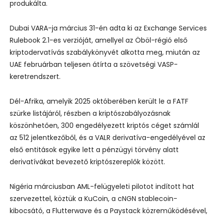
produkálta.
Dubai VARA-ja március 31-én adta ki az Exchange Services
Rulebook 2.1-es verzióját, amellyel az Öböl-régió első
kriptodervatívás szabálykönyvét alkotta meg, miután az
UAE februárban teljesen átírta a szövetségi VASP-
keretrendszert.
Dél-Afrika, amelyik 2025 októberében került le a FATF
szürke listájáról, részben a kriptószabályozásnak
köszönhetően, 300 engedélyezett kriptós céget számlál
az 512 jelentkezőből, és a VALR derivatíva-engedélyével az
első entitások egyike lett a pénzügyi törvény alatt
derivatívákat bevezető kriptószereplők között.
Nigéria márciusban AML-felügyeleti pilotot indított hat
szervezettel, köztük a KuCoin, a cNGN stablecoin-
kibocsátó, a Flutterwave és a Paystack közreműködésével,