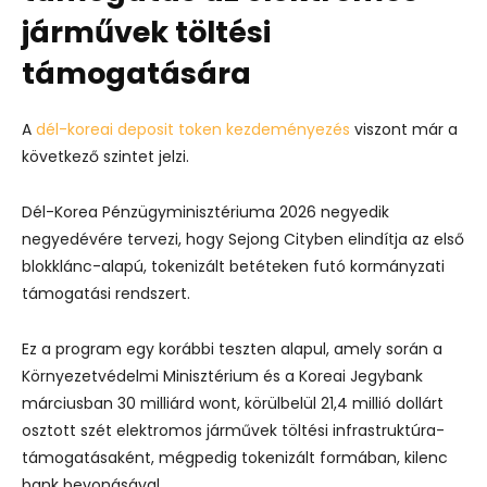
járművek töltési
támogatására
A
dél-koreai deposit token kezdeményezés
viszont már a
következő szintet jelzi.
Dél-Korea Pénzügyminisztériuma 2026 negyedik
negyedévére tervezi, hogy Sejong Cityben elindítja az első
blokklánc-alapú, tokenizált betéteken futó kormányzati
támogatási rendszert.
Ez a program egy korábbi teszten alapul, amely során a
Környezetvédelmi Minisztérium és a Koreai Jegybank
márciusban 30 milliárd wont, körülbelül 21,4 millió dollárt
osztott szét elektromos járművek töltési infrastruktúra-
támogatásaként, mégpedig tokenizált formában, kilenc
bank bevonásával.