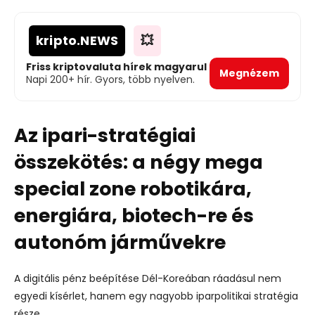
kripto
.NEWS
💥
Friss kriptovaluta hírek magyarul
Megnézem
Napi 200+ hír. Gyors, több nyelven.
Az ipari-stratégiai
összekötés: a négy mega
special zone robotikára,
energiára, biotech-re és
autonóm járművekre
A digitális pénz beépítése Dél-Koreában ráadásul nem
egyedi kísérlet, hanem egy nagyobb iparpolitikai stratégia
része.