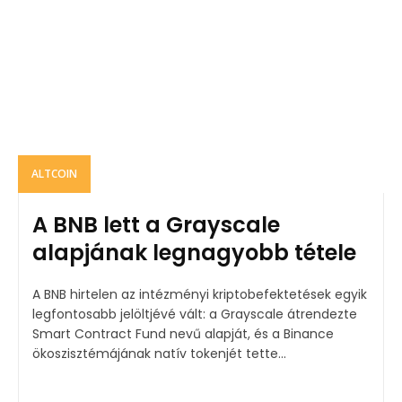
ALTCOIN
A BNB lett a Grayscale
alapjának legnagyobb tétele
A BNB hirtelen az intézményi kriptobefektetések egyik
legfontosabb jelöltjévé vált: a Grayscale átrendezte
Smart Contract Fund nevű alapját, és a Binance
ökoszisztémájának natív tokenjét tette...