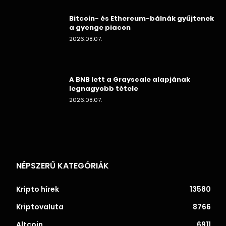
Bitcoin- és Ethereum-bálnák gyűjtenek
a gyenge piacon
2026.08.07.
A BNB lett a Grayscale alapjának
legnagyobb tétele
2026.08.07.
NÉPSZERŰ KATEGÓRIÁK
Kripto hírek
13580
Kriptovaluta
8766
Altcoin
6911