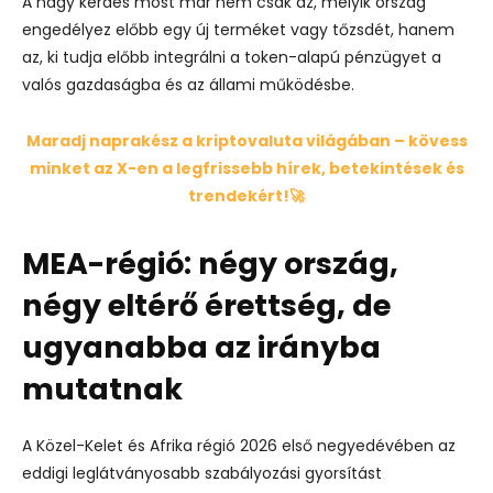
A nagy kérdés most már nem csak az, melyik ország
engedélyez előbb egy új terméket vagy tőzsdét, hanem
az, ki tudja előbb integrálni a token-alapú pénzügyet a
valós gazdaságba és az állami működésbe.
Maradj naprakész a kriptovaluta világában – kövess
minket az X-en a legfrissebb hírek, betekintések és
trendekért!🚀
MEA-régió: négy ország,
négy eltérő érettség, de
ugyanabba az irányba
mutatnak
A
Közel-Kelet és Afrika régió
2026 első negyedévében az
eddigi leglátványosabb szabályozási gyorsítást