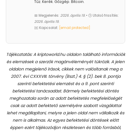
Tűz. Kerék. Gőzgép. Bitcoin.
📅 Megjelenés:
2026. április 19.
• 🕓 Utolsó frissítés:
2026. április 19.
✉️ Kapcsolat:
[email protected]
Tájékoztatás: A kriptoworld.hu oldalon található információk
és elemzések a szerzők magánvéleményét tükrözik. A jelen
oldalon megjelenő írások, cikkek nem valósítanak meg a
2007. évi CXXXVIII. törvény (Bszt.) 4. § (2). bek 8. pontja
szerinti befektetési elemzést és a 9. pont szerinti
befektetési tanácsadást.
Bármely befektetési döntés
meghozatala során az adott befektetés megfelelőségét
csak az adott befektető személyére szabott vizsgálattal
lehet megállapítani, melyre a jelen oldal nem vállalkozik és
nem is alkalmas. Az egyes befektetési döntések előtt
éppen ezért tájékozódjon részletesen és több forrásból,