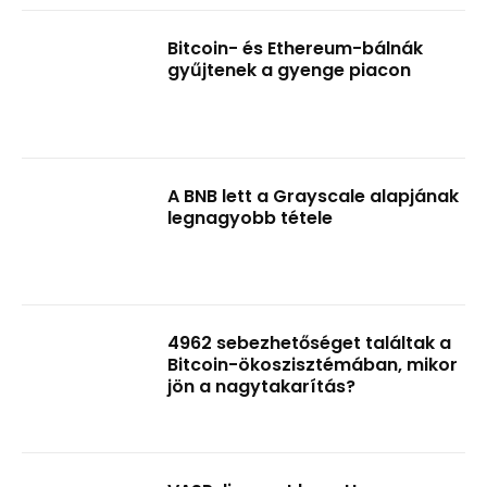
Bitcoin- és Ethereum-bálnák
gyűjtenek a gyenge piacon
A BNB lett a Grayscale alapjának
legnagyobb tétele
4962 sebezhetőséget találtak a
Bitcoin-ökoszisztémában, mikor
jön a nagytakarítás?