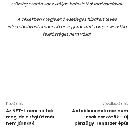
szükség esetén konzultáljon befektetési tanácsadóval!
A cikkekben megjelenő esetleges hibákért téves
információkból eredendő anyagi károkért a kriptoworld.hu
felelősséget nem vállal.
Előző cikk
Következő cikk
Az NFT-k nem haltak
A stablecoinok már nem
meg, de a régi út már
csak eszközök – új
nem járható
pénzügyi rendszer épül