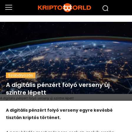
Szabályozás
A digitális pénzért folyó verseny új
szintre lépett
A digitális pénzért folyó verseny új szintre lépett
A digitális pénzért folyó verseny egyre kevésbé
tisztán kriptós történet.