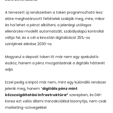
A tervezett új rendszerben a token programozható lesz:
előre meghatározott feltételek szabják meg, mire, mikor
és hol lehet a pénzt elkölteni, a jelenlegi utólagos
ellenőrzési modellt automatizált, szabályalapú kontrollal
váltja fel, és a cél a kincstári digitalizáció 25%-os
szintjének elérése 2030-ra.
Magyarul a deposit token itt már nem egy spekulatív
eszköz, hanem a pénz mozgatásának a digitális hátterét
adja.
Ezzel pedig a kriptó már nem, mint egy különálló rendszer
jelenik meg, hanem “
digitális pénz mint
közszolgáltatási infrastruktúra”
szerepben, és Dél-
Korea ezt valós állami tranzakciókkal bizonyítja, nem csak
marketing-szövegekkel.