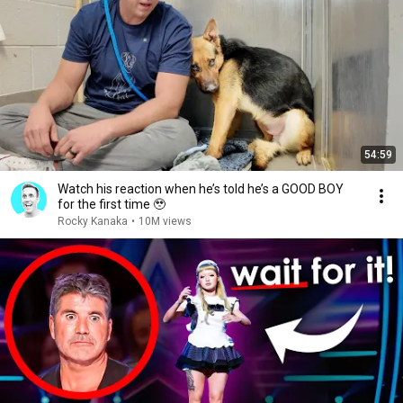
54:59
Watch his reaction when he’s told he’s a GOOD BOY
for the first time 🥹
Rocky Kanaka
•
10M views