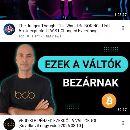
1:25:47
The Judges Thought This Would Be BORING... Until
An Unexpected TWIST Changed Everything!
Top 10 Talent
•
1.8M views
30:57
VEDD KI A PÉNZED EZEKRŐL A VÁLTÓKRÓL
[Következő nagy videó 2026.08.10.]