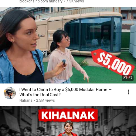
blockchainbloom hungary
•
7.5K views
27:27
I Went to China to Buy a $5,000 Modular Home —
What's the Real Cost?
Nahana
•
2.5M views