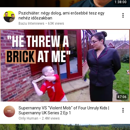
1:38:00
Pszichiáter: négy dolog, ami erősebbé tesz egy
nehéz időszakban
Bazu Interviews
•
63K views
47:06
Supernanny VS "Violent Mob" of Four Unruly Kids |
Supernanny UK Series 2 Ep 1
Only Human
•
2.4M views