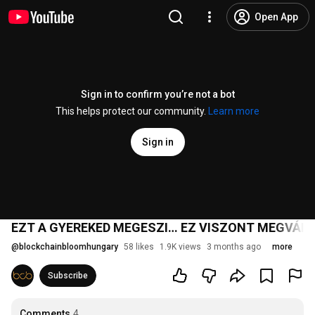
Open App
Sign in to confirm you’re not a bot
This helps protect our community.
Learn more
Sign in
EZT A GYEREKED MEGESZI… EZ VISZONT MEGVÁLTO
@
blockchainbloomhungary
58 likes
1.9K views
3 months ago
more
Subscribe
Comments
4