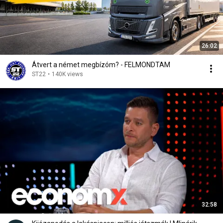
26:02
Átvert a német megbízóm? - FELMONDTAM
ST22
•
140K views
32:58