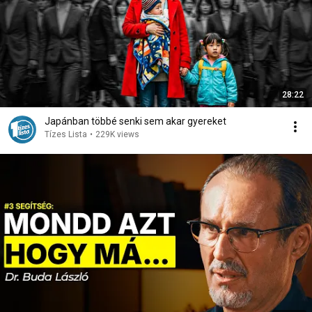
28:22
Japánban többé senki sem akar gyereket
Tízes Lista
•
229K views