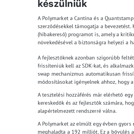
készülniük
A Polymarket a Cantina és a Quantstamp ál
szerződésekkel támogatja a bevezetést. 
(hibakereső) programot is, amely a kriti
növekedésével a biztonságra helyezi a h
A fejlesztőknek azonban szigorúbb felté
frissíteniük kell az SDK-kat, és alkalmaz
swap mechanizmus automatikusan frissíti
módosításokat igényelnek ahhoz, hogy a
A tesztelési hozzáférés már elérhető egy
kereskedők és az fejlesztők számára, hogy
alapértelmezett rendszerré válna.
A Polymarket az elmúlt egy évben gyors
meghaladta a 192 milliót. Ez a bővülés a