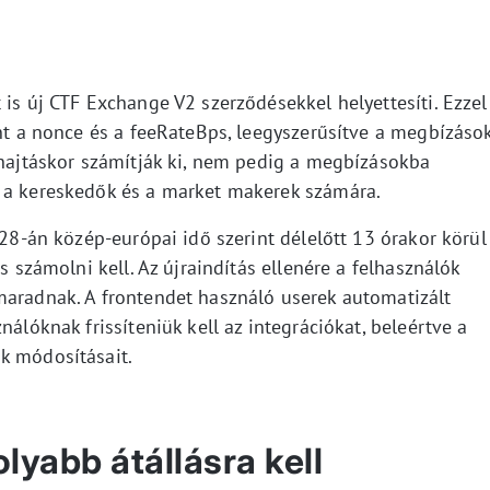
 is új CTF Exchange V2 szerződésekkel helyettesíti. Ezzel
int a nonce és a feeRateBps, leegyszerűsítve a megbízáso
ehajtáskor számítják ki, nem pedig a megbízásokba
t a kereskedők és a market makerek számára.
 28-án közép-európai idő szerint délelőtt 13 órakor körül
s számolni kell. Az újraindítás ellenére a felhasználók
maradnak. A frontendet használó userek automatizált
nálóknak frissíteniük kell az integrációkat, beleértve a
k módosításait.
lyabb átállásra kell