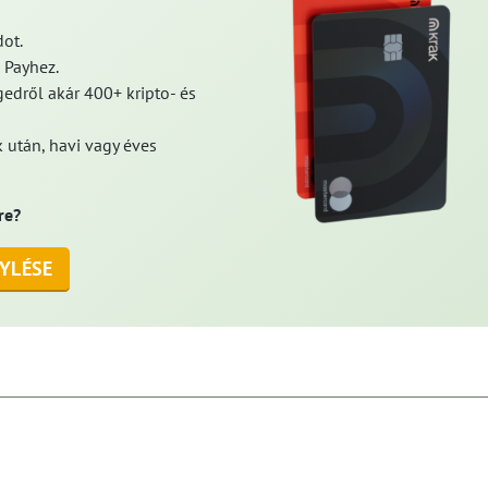
ot.
 Payhez.
edről akár 400+ kripto- és
 után, havi vagy éves
re?
YLÉSE