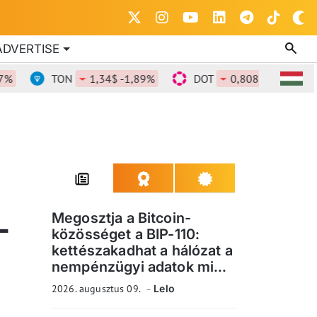
ADVERTISE
TON
1,34$ -1,89%
DOT
0,808$ -1,6%
D
L
Megosztja a Bitcoin-
közösséget a BIP-110:
kettészakadhat a hálózat a
nempénzügyi adatok mi...
2026. augusztus 09.
Lelo