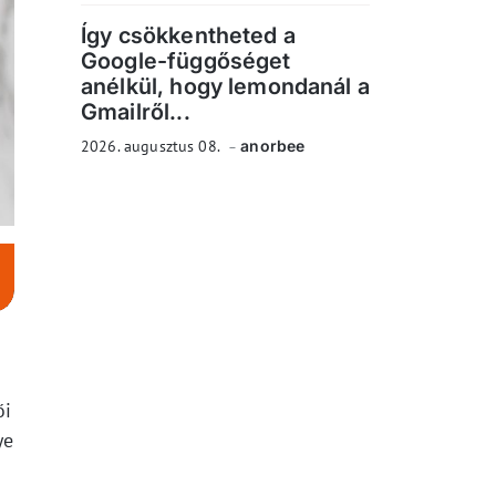
Így csökkentheted a
Google-függőséget
anélkül, hogy lemondanál a
Gmailről...
2026. augusztus 08.
anorbee
ői
ye