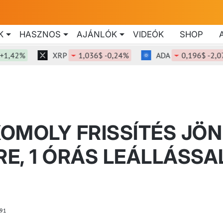
K
HASZNOS
AJÁNLÓK
VIDEÓK
SHOP
2%
XRP
1,036$ -0,24%
ADA
0,196$ -2,07%
KOMOLY FRISSÍTÉS JÖN
E, 1 ÓRÁS LEÁLLÁSSA
91