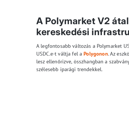
A Polymarket V2 átal
kereskedési infrastr
A legfontosabb változás a Polymarket US
USDC.e-t váltja fel a
Polygonon
. Az eszk
lesz ellenőrizve, összhangban a szabvány
szélesebb iparági trendekkel.