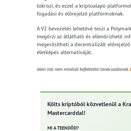
tükrözi, és ezzel a kriptoalapú platfor
fogadási és előrejelző platformoknak.
A V2 bevezetés lehetővé teszi a Polyma
megőrzi az átlátható és ellenőrizhető in
megerősítheti a decentralizált előrejelző
életképes alternatíváját.
Jelen írás nem minősül befektetési tanácsadásnak.
Költs kriptóból közvetlenül a Kr
Mastercarddal!
MI A TEENDŐD?