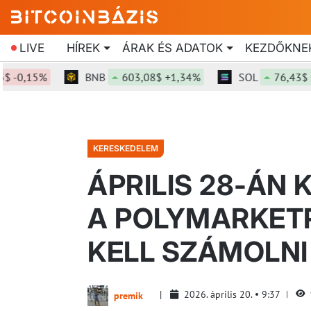
LIVE
HÍREK
ÁRAK ÉS ADATOK
KEZDŐKNE
,15%
BNB
603,08$ +1,34%
SOL
76,43$ +1,4
KERESKEDELEM
ÁPRILIS 28-ÁN 
A POLYMARKETR
KELL SZÁMOLNI
2026. április 20.
9:37
premik