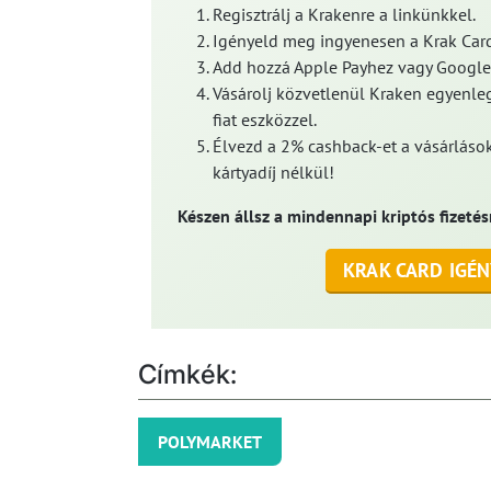
Regisztrálj a Krakenre a linkünkkel.
Igényeld meg ingyenesen a Krak Card
Add hozzá Apple Payhez vagy Google
Vásárolj közvetlenül Kraken egyenleg
fiat eszközzel.
Élvezd a 2% cashback-et a vásárlások
kártyadíj nélkül!
Készen állsz a mindennapi kriptós fizetés
KRAK CARD IGÉN
Címkék:
POLYMARKET