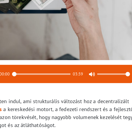
00:00
03:39
en indul, ami strukturális változást hoz a decentralizált
s
a kereskedési motort, a fedezeti rendszert és a fejleszt
rm azon törekvését, hogy nagyobb volumenek kezelését teg
ot és az átláthatóságot.