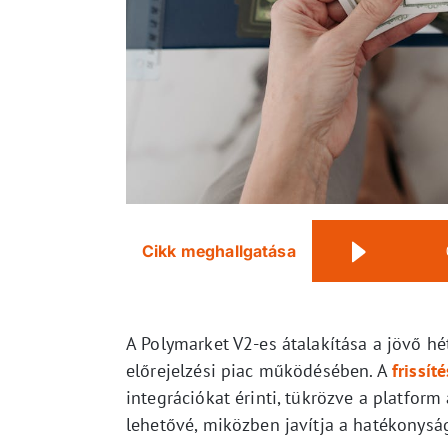
Cikk meghallgatása
A Polymarket V2-es átalakítása a jövő hét
előrejelzési piac működésében. A
frissíté
integrációkat érinti, tükrözve a platfo
lehetővé, miközben javítja a hatékonyság