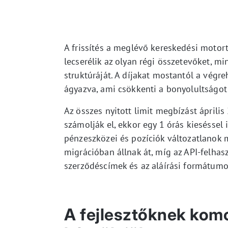
A frissítés a meglévő kereskedési motort
lecserélik az olyan régi összetevőket, m
struktúráját. A díjakat mostantól a végr
ágyazva, ami csökkenti a bonyolultságo
Az összes nyitott limit megbízást április
számolják el, ekkor egy 1 órás kieséssel i
pénzeszközei és pozíciók változatlanok 
migrációban állnak át, míg az API-felhasz
szerződéscímek és az aláírási formátumo
A fejlesztőknek komo