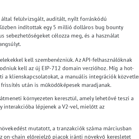
tal felülvizsgált, auditált, nyílt forráskódú
Közben indítottak egy 5 millió dolláros bug bounty
kus sebezhetőségeket célozza meg, és a használat
angsúlyt.
telekekkel kell szembenézniük. Az API-felhasználóknak
kodniuk kell az új EIP-712 domain verzióhoz. Míg a hot-
 a klienskapcsolatokat, a manuális integrációk közvetl
 frissítés után is működőképesek maradjanak.
 átmeneti környezeten keresztül, amely lehetővé teszi a
 interakcióba lépjenek a V2-vel, mielőtt az
 növekedést mutatott, a tranzakciók száma márciusban
z on-chain előrejelző piacok iránti növekvő keresletet