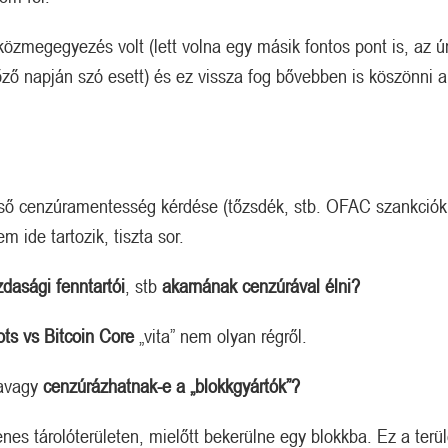
özmegegyezés volt (lett volna egy másik fontos pont is, az ú
lőző napján szó esett) és ez vissza fog bővebben is köszönni a
lső cenzúramentesség kérdése (tőzsdék, stb. OFAC szankciók
m ide tartozik, tiszta sor.
dasági fenntartói
, stb
akarnának cenzúrával élni?
ots vs Bitcoin Core
„vita” nem olyan régről.
 avagy
cenzúrázhatnak-e a „blokkgyártók”?
nes tárolóterületen, mielőtt bekerülne egy blokkba. Ez a terül