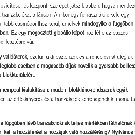
övidítése, és központi szerepet játszik abban, hogyan rende
 tranzakciókat a láncon. Amikor egy felhasználó elküld egy
ztül több csomóponthoz kerül, amelyek
mindegyike a függőben 
ában.
Ez egy
megosztott globális képet
hoz létre az összes
illesztésre vár.
 validátorok
, ezután a díjösztönzők és a rendelési stratégiák
 legtöbb esetben a magasabb díjak növelik a gyorsabb beilles
blokkterületért.
 mempool kialakítása a modern blokklánc-rendszerek egyik
sen az értékkinyerés és a tranzakciók sorrendjének kifinomult
:
a függőben lévő tranzakcióknak teljes mértékben láthatónak k
ni kell a hozzáférést a hozzájuk való hozzáférésig?
Nyilvános 