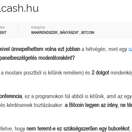
alcash.hu
tek
Kategória
MENT
BANKRENDSZER
,
BÁNYÁSZAT
,
BITCOIN
mivel ünnepelhettem volna ezt jobban
a hétvégén, mint egy
s
panelbeszélgetés moderátoraként?
a mostani posztból is kitűnik remélem) és
2 dolgot
mindenké
onferencia
, ez a programokon túl abból is kitűnik, amit az egy
és kérdéseinek tisztázásakor:
a Bitcoin legyen az irány, ne té
 illetve, hogy
nem teremt-e ez szükségszerűen egy buborékot
,