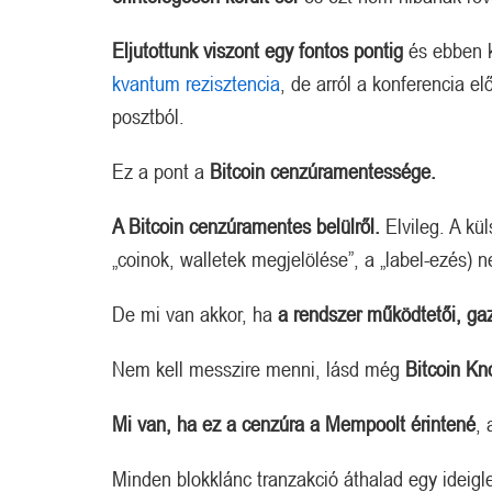
Eljutottunk viszont egy fontos pontig
és ebben k
kvantum rezisztencia
, de arról a konferencia e
posztból.
Ez a pont a
Bitcoin cenzúramentessége.
A Bitcoin cenzúramentes belülről.
Elvileg. A kü
„coinok, walletek megjelölése”, a „label-ezés) ne
De mi van akkor, ha
a rendszer működtetői, gaz
Nem kell messzire menni, lásd még
Bitcoin Kn
Mi van, ha ez a cenzúra a Mempoolt érintené
,
Minden blokklánc tranzakció áthalad egy ideigle