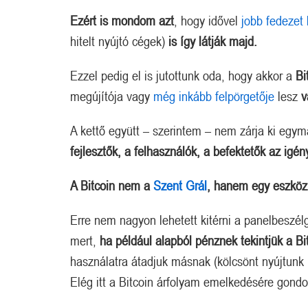
Ezért is mondom azt
, hogy idővel
jobb fedezet 
hitelt nyújtó cégek)
is így látják majd.
Ezzel pedig el is jutottunk oda, hogy akkor a
Bi
megújítója vagy
még inkább felpörgetője
lesz
v
A kettő együtt – szerintem – nem zárja ki egym
fejlesztők, a felhasználók, a befektetők az igén
A Bitcoin nem a
Szent Grál
, hanem egy eszköz
Erre nem nagyon lehetett kitérni a panelbeszélg
mert,
ha például alapból pénznek tekintjük a Bi
használatra átadjuk másnak (kölcsönt nyújtunk 
Elég itt a Bitcoin árfolyam emelkedésére gondo