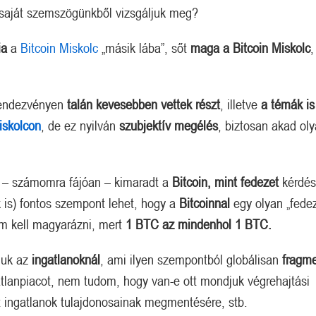
 saját szemszögünkből vizsgáljuk meg?
ia
a
Bitcoin Miskolc
„másik lába”, sőt
maga a Bitcoin Miskolc
,
rendezvényen
talán kevesebben vettek részt
, illetve
a témák is
Megérkezett a kazah Bitcoin tartalék?
Orosz kriptós fejlemények.
iskolcon
, de ez nyilván
szubjektív megélés
, biztosan akad oly
 – számomra fájóan – kimaradt a
Bitcoin, mint fedezet
kérdés
 is) fontos szempont lehet, hogy a
Bitcoinnal
egy olyan „fedez
m kell magyarázni, mert
1 BTC az mindenhol 1 BTC.
juk az
ingatlanoknál
, ami ilyen szempontból globálisan
fragme
tlanpiacot, nem tudom, hogy van-e ott mondjuk végrehajtási
elt ingatlanok tulajdonosainak megmentésére, stb.