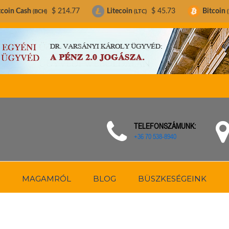
$ 214.77
Litecoin
$ 45.73
Bitcoin
$ 64,750.
(LTC)
(BTC)
TELEFONSZÁMUNK:
+36 70 538-8940
MAGAMRÓL
BLOG
BÜSZKESÉGEINK