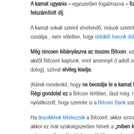
A kamat ugyanis –
egyszerűen fogalmazva
– fi
felszámított díj.
A kamat sokak szerint elvetendő, mások szerint
csodája , nem véletlen, hogy
öldöklő harcok dú
Még nincsen kibányászva az összes Bitcoin
, e
akitől Bitcoint kaptunk, mint amennyit ő adott
dolog), szóval
elvileg kiadja.
(Kérek mindenkit, hogy
ne becsülje le a kamat 
Régi gondolat ez
a Bitcoin térfélen, lásd még:
nyilatkozott, hogy szerinte is a
Bitcoin Bank
sze
Ha
árucikknek tételezzük
a Bitcoint, akkor sinc
akkor ez már szükségszerűen felveti a
„miben k