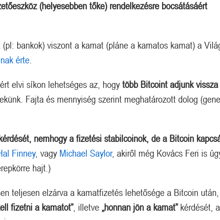
zetőeszköz (helyesebben tőke) rendelkezésre bocsátásáért
 (pl: bankok) viszont a kamat (pláne a kamatos kamat) a Vilá
lnak érte
.
zért elvi síkon lehetséges az, hogy
több Bitcoint adjunk vissz
 nekünk. Fajta és mennyiség szerint meghatározott dolog (gene
kérdését, nemhogy a fizetési stabilcoinok, de a Bitcoin kapcs
Hal Finney
, vagy
Michael Saylor
, akiről még Kovács Feri is úg
repkörre hajt.)
sen teljesen elzárva a kamatfizetés lehetősége a Bitcoin után,
ell fizetni a kamatot”
, illetve
„honnan jön a kamat”
kérdését, 