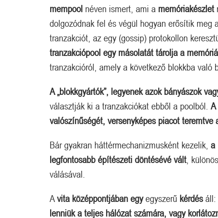
mempool
néven ismert, ami a
memóriakészlet
r
dolgozódnak fel és végül hogyan erősítik meg a
tranzakciót, az egy (gossip) protokollon keres
tranzakciópool egy másolatát tárolja a memóri
tranzakcióról, amely a következő blokkba való be
A „blokkgyártók”, legyenek azok bányászok vagy
választják ki a tranzakciókat ebből a poolból.
A
valószínűségét, versenyképes piacot teremtve a 
Bár gyakran háttérmechanizmusként kezelik,
a
legfontosabb építészeti döntésévé vált
, különö
válásával.
A
vita középpontjában egy
egyszerű
kérdés
áll
lenniük a teljes hálózat számára, vagy korlátoz