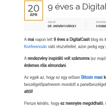
9 éves a Digit
20
ÁPR
Szerző
Kommen
DR. VARSÁNYI KÁROLY
0 KOM
A
mai
napon lett
9 éves a DigitalCash
blog és
Konferencián
való részvétellel, azon pedig egy
A
rendezvény inspiráló volt
számomra
(ez majd 
érdemes róla elmondani.
Az egyik az, hogy ez egy erősen
Bitcoin maxi
k
beszélgetőpartnerem mondott a panelbeszélget
attól!
Persze kérdés, hogy
ez mennyire megoldható
,