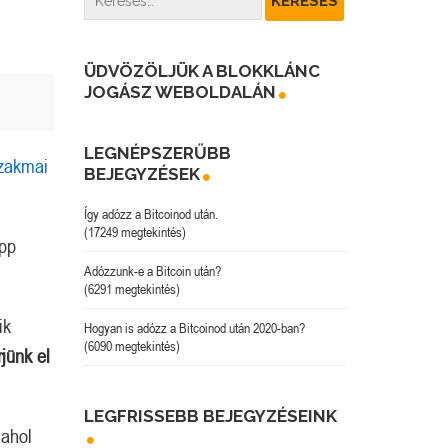
ÜDVÖZÖLJÜK A BLOKKLÁNC
JOGÁSZ WEBOLDALÁN
LEGNÉPSZERŰBB
zakmai
BEJEGYZÉSEK
Így adózz a Bitcoinod után.
(17249 megtekintés)
pp
Adózzunk-e a Bitcoin után?
(6291 megtekintés)
ik
Hogyan is adózz a Bitcoinod után 2020-ban?
(6090 megtekintés)
rjünk el
LEGFRISSEBB BEJEGYZÉSEINK
 ahol