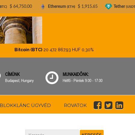
00
Ethereum
$ 1,915.65
Tether
$ 0.999212
(ETH)
(USDT)
Bitcoin (BTC)
20 472 867,93 HUF
0,30%
Ethereum (ETH)
CÍMÜNK
MUNKAIDŐNK:
Budapest, Hungary
Hétfő - Péntek 9.00 - 17.00
BLOKKLÁNC ÜGYVÉD
ROVATOK