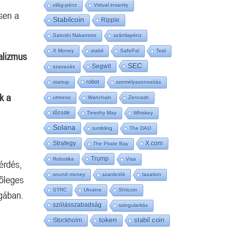
világ-pénz
Virtual insanity
sen a
Stabilcoin
Ripple
Satoshi Nakamoto
számlapénz
X Money
stabil
SafePal
Teal
alizmus
SEC
Segwit
szavazás
robot
startup
személyazonosítás
k a
utreexo
Wanchain
Zencash
tőzsde
Timothy May
Whiskey
Solana
tumbling
The DAO
Strategy
X.com
The Pirate Bay
Trump
Robotika
Visa
érdés,
sound money
szankciók
taxation
őleges
STRC
Ukraine
Shitcoin
agában.
szólásszabadság
szingularitás
token
stabil coin
Stockholm