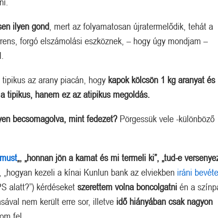
ni.
sen ilyen gond
, mert az folyamatosan újratermelődik, tehát a
rens, forgó elszámolási eszköznek, – hogy úgy mondjam –
l.
 tipikus az arany piacán, hogy
kapok kölcsön 1 kg aranyat és 
a tipikus, hanem ez az atipikus megoldás.
yen becsomagolva, mint fedezet?
Pörgessük vele -különböző
zmust
„, „honnan jön a kamat és mi termeli ki”, „tud-e versenye
, „hogyan kezeli a kínai Kunlun bank az elviekben
iráni bevét
S alatt?”) kérdéseket
szerettem volna boncolgatni
én a színp
sával nem került erre sor, illetve
idő hiányában csak nagyon
om fel.