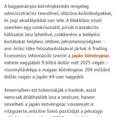
A hagyományos kötvénykezelés rengeteg
adminisztrációs teendővel, időzóna-különbségekkel,
és jogi akadályokkal van tele. A blokklánc ezzel
szemben egy szinkrionizált, privát tranzakciós
hálózatot tesz lehetővé, csökkentve a belépési
korlátokat helyben, időben, pénzmennyiségben –
ami óriási tőke felszabadulásával járhat. A Trading
Economics információi szerint a
japán kötvénypiac
mérete nagyjából 9 billió dollár volt 2025 végén –
viszonyításképp a magyar kötvénypiac 204 milliárd
dollár, vagyis a japán 44-szer nagyobb.
Amennyiben ezt tokenizálják a bankok, azzal
nemcsak átláthatóbb lesz a rendszer, hanem
növelheti a japán kötvénypiac vonzerejét is
világszerte, erősítve Tokió pozícióját a pénzügyi