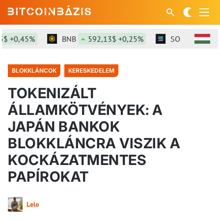
 +0,45%
BNB
592,13$ +0,25%
SOL
73,86$ +1
BLOKKLÁNCOK
KERESKEDELEM
TOKENIZÁLT
ÁLLAMKÖTVÉNYEK: A
JAPÁN BANKOK
BLOKKLÁNCRA VISZIK A
KOCKÁZATMENTES
PAPÍROKAT
Lelo