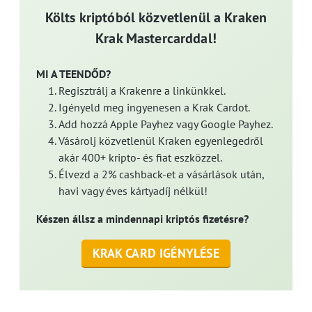
Költs kriptóból közvetlenül a Kraken
Krak Mastercarddal!
MI A TEENDŐD?
Regisztrálj a Krakenre a linkünkkel.
Igényeld meg ingyenesen a Krak Cardot.
Add hozzá Apple Payhez vagy Google Payhez.
Vásárolj közvetlenül Kraken egyenlegedről
akár 400+ kripto- és fiat eszközzel.
Élvezd a 2% cashback-et a vásárlások után,
havi vagy éves kártyadíj nélkül!
Készen állsz a mindennapi kriptós fizetésre?
KRAK CARD IGÉNYLÉSE