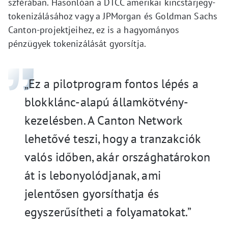
szférában. Hasonlóan a DTCC amerikai kincstárjegy-
tokenizálásához vagy a JPMorgan és Goldman Sachs
Canton-projektjeihez, ez is a hagyományos
pénzügyek tokenizálását gyorsítja.
„Ez a pilotprogram fontos lépés a
blokklánc-alapú államkötvény-
kezelésben. A Canton Network
lehetővé teszi, hogy a tranzakciók
valós időben, akár országhatárokon
át is lebonyolódjanak, ami
jelentősen gyorsíthatja és
egyszerűsítheti a folyamatokat.”