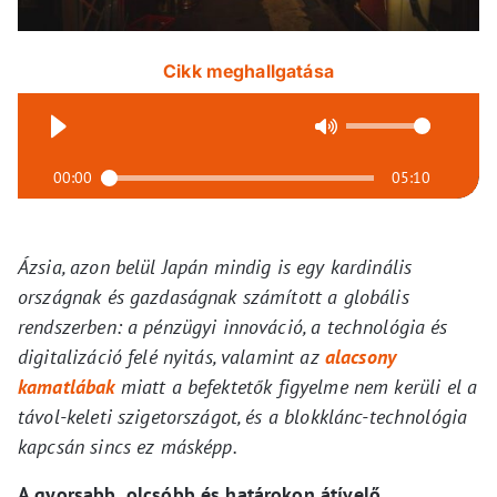
Cikk meghallgatása
00:00
05:10
Ázsia, azon belül Japán mindig is egy kardinális
országnak és gazdaságnak számított a globális
rendszerben: a pénzügyi innováció, a technológia és
digitalizáció felé nyitás, valamint az
alacsony
kamatlábak
miatt a befektetők figyelme nem kerüli el a
távol-keleti szigetországot, és a blokklánc-technológia
kapcsán sincs ez másképp.
A gyorsabb, olcsóbb és határokon átívelő