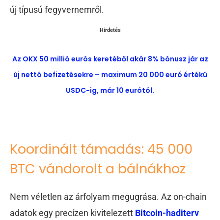
új típusú fegyvernemről.
Hirdetés
Az OKX 50 millió eurós keretéből akár 8% bónusz jár az
új nettó befizetésekre – maximum 20 000 euró értékű
USDC-ig, már 10 eurótól.
Koordinált támadás: 45 000
BTC vándorolt a bálnákhoz
Nem véletlen az árfolyam megugrása. Az on-chain
adatok egy precízen kivitelezett
Bitcoin-haditerv