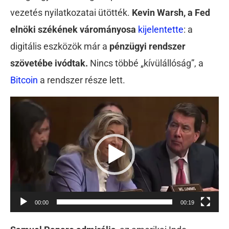
vezetés nyilatkozatai ütötték.
Kevin Warsh, a Fed
elnöki székének várományosa
kijelentette
: a
digitális eszközök már a
pénzügyi rendszer
szövetébe ivódtak.
Nincs többé „kívülállóság”, a
Bitcoin
a rendszer része lett.
Videólejátszó
00:00
00:19