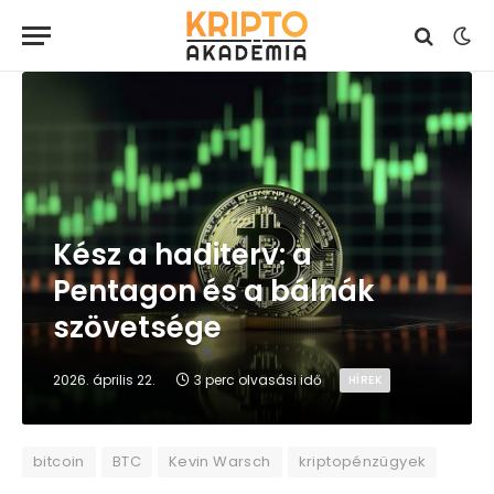
Kész a haditerv: a
Pentagon és a bálnák
szövetsége
2026. április 22.
3 perc olvasási idő
HÍREK
bitcoin
BTC
Kevin Warsch
kriptopénzügyek