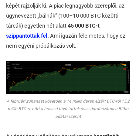
képét rajzolják ki. A piac legnagyobb szereplői, az
úgynevezett „bálnák” (100–10 000 BTC közötti
tárcák) egyetlen hét alatt
45 000 BTC-t
szippantottak fel
.
Ami igazán félelmetes, hogy ez
nem egyéni próbálkozás volt.
A februári zuhanást követően a 14 millió darab elzárt BTC-ről 15,2
millió BTC-re nőtt a hosszú távú tartók össz darabszáma a Bitbo
adatai szerint