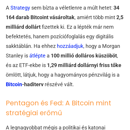
A
Strategy
s
em bízta a véletlenre a múlt hetet:
34
164 darab Bitcoint vásároltak
, amiért több mint
2,5
milliárd dollárt
fizettek ki. Ez a lépték már nem
befektetés, hanem pozíciófoglalás egy digitális
sakktáblán. Ha ehhez
hozzáadjuk
, hogy a Morgan
Stanley is
átlépte
a
100 millió dolláros küszöböt
,
és az ETF-ekbe is
1,29 milliárd dollárnyi friss tőke
ömlött, látjuk, hogy a hagyományos pénzvilág is a
Bitcoin
-haditerv
részévé vált.
Pentagon és Fed: A Bitcoin mint
stratégiai erőmű
A legnagyobbat mégis a politikai és katonai