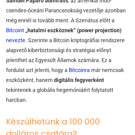
Samuel Paparo admirális
, az amerikai Indo-
csendes-óceáni Parancsnokság vezetője azonban
még ennél is tovább ment. A Szenátus előtt a
Bitcoint
„hatalmi eszköznek” (power projection)
nevezte
. Szerinte a Bitcoin kriptográfiai rendszere
alapvető kiberbiztonsági és stratégiai előnyt
jelenthet az Egyesült Államok számára. Ez a
fordulat azt jelenti, hogy a
Bitcoinra
már nemcsak
eszközként, hanem
digitális fegyverként
tekintenek a globális hegemóniáért folytatott
harcban.
Készülhetünk a 100 000
dolláros csatára?