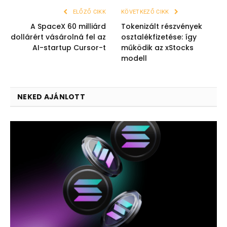
ELŐZŐ CIKK
KÖVETKEZŐ CIKK
A SpaceX 60 milliárd
Tokenizált részvények
dollárért vásárolná fel az
osztalékfizetése: így
AI-startup Cursor-t
működik az xStocks
modell
NEKED AJÁNLOTT