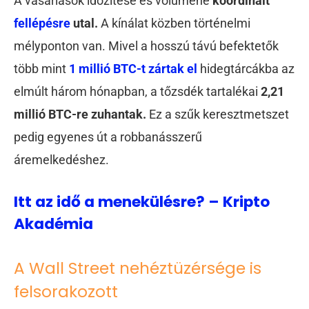
A vásárlások időzítése és volumene
koordinált
fellépésre
utal.
A kínálat közben történelmi
mélyponton van. Mivel a hosszú távú befektetők
több mint
1 millió BTC-t zártak el
hidegtárcákba az
elmúlt három hónapban, a tőzsdék tartalékai
2,21
millió BTC-re zuhantak.
Ez a szűk keresztmetszet
pedig egyenes út a robbanásszerű
áremelkedéshez.
Itt az idő a menekülésre? – Kripto
Akadémia
A Wall Street nehéztüzérsége is
felsorakozott