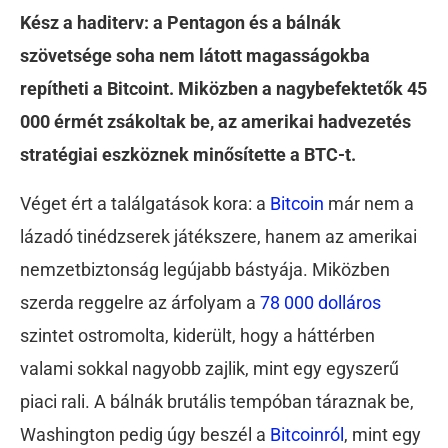
Kész a haditerv: a Pentagon és a bálnák
szövetsége soha nem látott magasságokba
repítheti a Bitcoint. Miközben a nagybefektetők 45
000 érmét zsákoltak be, az amerikai hadvezetés
stratégiai eszköznek minősítette a BTC-t.
Véget ért a találgatások kora: a
Bitcoin
már nem a
lázadó tinédzserek játékszere, hanem az amerikai
nemzetbiztonság legújabb bástyája. Miközben
szerda reggelre az árfolyam a
78 000 dolláros
szintet ostromolta, kiderült, hogy a háttérben
valami sokkal nagyobb zajlik, mint egy egyszerű
piaci rali. A bálnák brutális tempóban táraznak be,
Washington pedig úgy beszél a
Bitcoinról
, mint egy