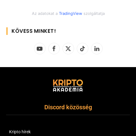
Az adatokat a
TradingView
szolgáltatja
KÖVESS MINKET!
YouTube
Facebook
X
TikTok
LinkedIn
(Twitter)
Discord közösség
Kripto hírek