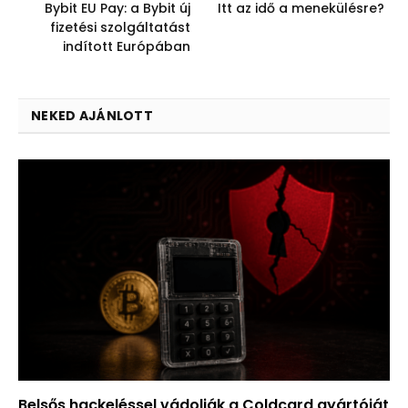
Bybit EU Pay: a Bybit új
Itt az idő a menekülésre?
fizetési szolgáltatást
indított Európában
NEKED AJÁNLOTT
Belsős hackeléssel vádolják a Coldcard gyártóját