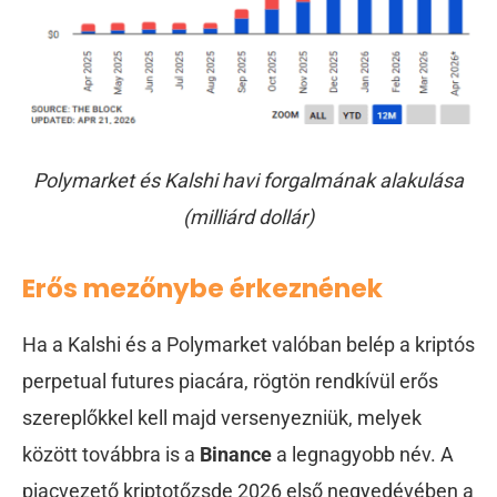
Polymarket és Kalshi havi forgalmának alakulása
(milliárd dollár)
Erős mezőnybe érkeznének
Ha a Kalshi és a Polymarket valóban belép a kriptós
perpetual futures piacára, rögtön rendkívül erős
szereplőkkel kell majd versenyezniük, melyek
között továbbra is a
Binance
a legnagyobb név. A
piacvezető kriptotőzsde 2026 első negyedévében a