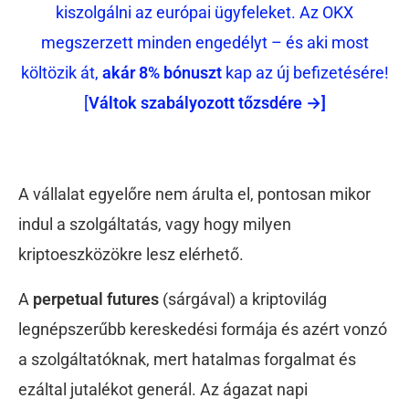
kiszolgálni az európai ügyfeleket. Az OKX
megszerzett minden engedélyt – és aki most
költözik át,
akár 8% bónuszt
kap az új befizetésére!
[
Váltok szabályozott tőzsdére →]
A vállalat egyelőre nem árulta el, pontosan mikor
indul a szolgáltatás, vagy hogy milyen
kriptoeszközökre lesz elérhető.
A
perpetual futures
(sárgával) a kriptovilág
legnépszerűbb kereskedési formája és azért vonzó
a szolgáltatóknak, mert hatalmas forgalmat és
ezáltal jutalékot generál. Az ágazat napi