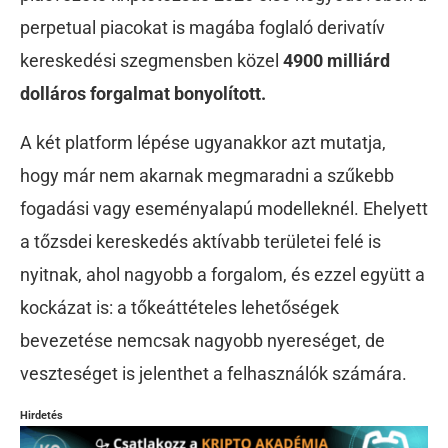
perpetual piacokat is magába foglaló derivatív
kereskedési szegmensben közel
4900 milliárd
dolláros forgalmat bonyolított.
A két platform lépése ugyanakkor azt mutatja,
hogy már nem akarnak megmaradni a szűkebb
fogadási vagy eseményalapú modelleknél. Ehelyett
a tőzsdei kereskedés aktívabb területei felé is
nyitnak, ahol nagyobb a forgalom, és ezzel együtt a
kockázat is: a tőkeáttételes lehetőségek
bevezetése nemcsak nagyobb nyereséget, de
veszteséget is jelenthet a felhasználók számára.
Hirdetés