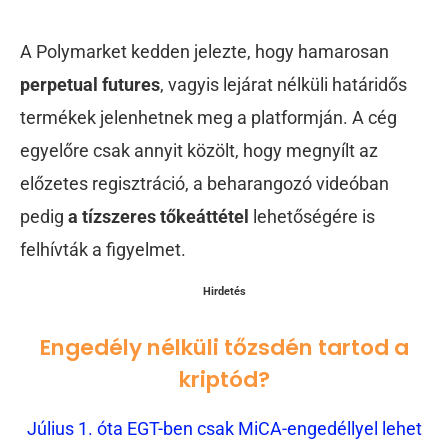
A Polymarket kedden jelezte, hogy hamarosan
perpetual futures
, vagyis lejárat nélküli határidős
termékek jelenhetnek meg a platformján. A cég
egyelőre csak annyit közölt, hogy megnyílt az
előzetes regisztráció, a beharangozó videóban
pedig
a tízszeres tőkeáttétel
lehetőségére is
felhívták a figyelmet.
Hirdetés
Engedély nélküli tőzsdén tartod a
kriptód?
Július 1. óta EGT-ben csak MiCA-engedéllyel lehet