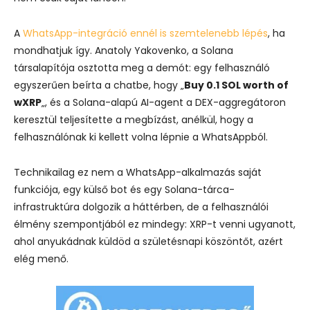
A
WhatsApp-integráció ennél is szemtelenebb lépés
, ha
mondhatjuk így. Anatoly Yakovenko, a Solana
társalapítója osztotta meg a demót: egy felhasználó
egyszerűen beírta a chatbe, hogy „
Buy 0.1 SOL worth of
wXRP
„, és a Solana-alapú AI-agent a DEX-aggregátoron
keresztül teljesítette a megbízást, anélkül, hogy a
felhasználónak ki kellett volna lépnie a WhatsAppból.
Technikailag ez nem a WhatsApp-alkalmazás saját
funkciója, egy külső bot és egy Solana-tárca-
infrastruktúra dolgozik a háttérben, de a felhasználói
élmény szempontjából ez mindegy: XRP-t venni ugyanott,
ahol anyukádnak küldöd a születésnapi köszöntőt, azért
elég menő.