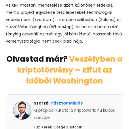
Az XRP mostani menetelése azért különösen érdekes,
mert a projekt egyszerre tesz lépéseket technológiai
védelemben (kvantum), interoperabilitásban (Solana) és
hozzáférhetőségben (WhatsApp), és ha ez a három szál
tényleg összeáll, az már egy jól körülírható, hosszabb távú
versenystratégia, nem csak piaci hájp.
Olvastad már?
Veszélyben a
kriptotörvény – kifut az
időből Washington
Szerző:
Pásztor Miklós
Kriptopiaci kutató, a Kriptoworld.hu külsős
szerzője
Tűz. Kerék. Gőzgép. Bitcoin.