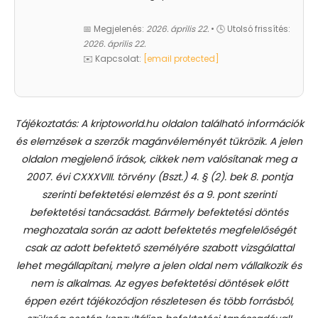
📅 Megjelenés:
2026. április 22.
• 🕓 Utolsó frissítés:
2026. április 22.
✉️ Kapcsolat:
[email protected]
Tájékoztatás: A kriptoworld.hu oldalon található információk
és elemzések a szerzők magánvéleményét tükrözik. A jelen
oldalon megjelenő írások, cikkek nem valósítanak meg a
2007. évi CXXXVIII. törvény (Bszt.) 4. § (2). bek 8. pontja
szerinti befektetési elemzést és a 9. pont szerinti
befektetési tanácsadást.
Bármely befektetési döntés
meghozatala során az adott befektetés megfelelőségét
csak az adott befektető személyére szabott vizsgálattal
lehet megállapítani, melyre a jelen oldal nem vállalkozik és
nem is alkalmas. Az egyes befektetési döntések előtt
éppen ezért tájékozódjon részletesen és több forrásból,