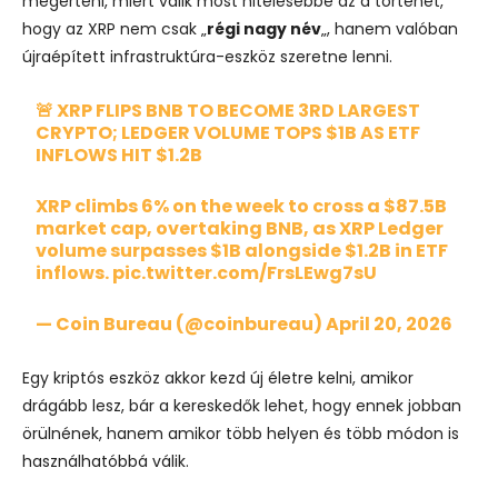
megérteni, miért válik most hitelesebbé az a történet,
hogy az XRP nem csak „
régi nagy név
„, hanem valóban
újraépített infrastruktúra-eszköz szeretne lenni.
🚨 XRP FLIPS BNB TO BECOME 3RD LARGEST
CRYPTO; LEDGER VOLUME TOPS $1B AS ETF
INFLOWS HIT $1.2B
XRP climbs 6% on the week to cross a $87.5B
market cap, overtaking BNB, as XRP Ledger
volume surpasses $1B alongside $1.2B in ETF
inflows.
pic.twitter.com/FrsLEwg7sU
— Coin Bureau (@coinbureau)
April 20, 2026
Egy kriptós eszköz akkor kezd új életre kelni, amikor
drágább lesz, bár a kereskedők lehet, hogy ennek jobban
örülnének, hanem amikor több helyen és több módon is
használhatóbbá válik.