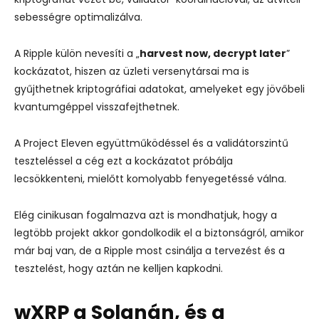
sebességre optimalizálva.
A Ripple külön nevesíti a „
harvest now, decrypt later
”
kockázatot, hiszen az üzleti versenytársai ma is
gyűjthetnek kriptográfiai adatokat, amelyeket egy jövőbeli
kvantumgéppel visszafejthetnek.
A Project Eleven együttműködéssel és a validátorszintű
teszteléssel a cég ezt a kockázatot próbálja
lecsökkenteni, mielőtt komolyabb fenyegetéssé válna.
Elég cinikusan fogalmazva azt is mondhatjuk, hogy a
legtöbb projekt akkor gondolkodik el a biztonságról, amikor
már baj van, de a Ripple most csinálja a tervezést és a
tesztelést, hogy aztán ne kelljen kapkodni.
wXRP a Solanán, és a