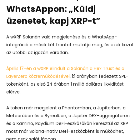
WhatsAppon: „Küldj
üzenetet, kapj XRP-t”
A wXRP Solanán való megjelenése és a WhatsApp-
integráció a másik két frontot mutatja meg, és ezek közül
az utóbbi az igazán váratlan.
Április 17-én a wXRP elindult a Solanán a Hex Trust és a
LayerZero közreműködésével
, 1:1 arányban fedezett SPL-
tokenként, az első 24 órában 1 millió dolláros likviditást
elérve.
A token már megjelent a Phantomban, a Jupiterben, a
Meteorában és a Byrealban, a Jupiter DEX-aggregátoron
és a Kamino, Raydium DeFi-eszközökön keresztül az XRP
most már Solana-natív DeFi-eszközként is működhet,
nem csak saját láncon.