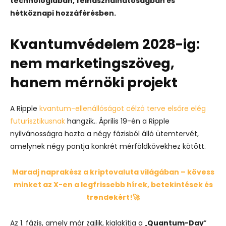
technológiában, felhasználhatóságban és
hétköznapi hozzáférésben.
Kvantumvédelem 2028-ig:
nem marketingszöveg,
hanem mérnöki projekt
A Ripple
kvantum-ellenállóságot célzó terve elsőre elég
futurisztikusnak
hangzik.. Április 19-én a Ripple
nyilvánosságra hozta a négy fázisból álló ütemtervét,
amelynek négy pontja konkrét mérföldkövekhez kötött.
Maradj naprakész a kriptovaluta világában – kövess
minket az X-en a legfrissebb hírek, betekintések és
trendekért!🚀
Az 1. fázis, amely már zajlik, kialakítja a „
Quantum-Day
”