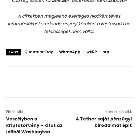
szükség esetén konzultáljon befektetési tanácsadóval!
A cikkekben megjelenő esetleges hibákért téves
információkból eredendő anyagi károkért a kriptoworld.hu
felelősséget nem vállal.
Quantum-Day
WhatsApp
wXRP
xrp
TAGS
Előző cikk
Következő cikk
Veszélyben a
A Tether saját pénzügyi
kriptotörvény – kifut az
birodalmat épít
időből Washington