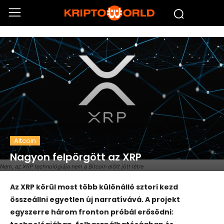
Altcoin
Nagyon felpörgött az XRP
Nem, az XRP technológiája nem a Bitcoin előtt jött létre
Az XRP körül most több különálló sztori kezd
összeállni egyetlen új narratívává. A projekt
egyszerre három fronton próbál erősödni: