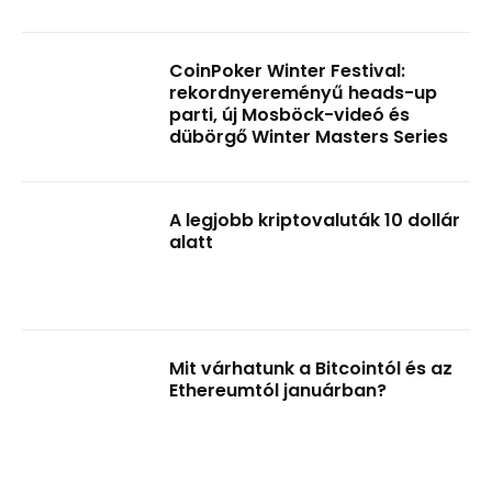
CoinPoker Winter Festival:
rekordnyereményű heads-up
parti, új Mosböck-videó és
dübörgő Winter Masters Series
A legjobb kriptovaluták 10 dollár
alatt
Mit várhatunk a Bitcointól és az
Ethereumtól januárban?