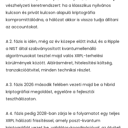
vészhelyzeti keretrendszert: ha a klasszikus nyilvános
kulcson és privát kulcson alapuló kriptográfia
kompromittálódna, a hálózat akkor is vissza tudja állítani
az accountokat.
A 2. fázis is idén, még az év közepe előtt indul, és a Ripple
a NIST által szabványosított kvantumellenálló
algoritmusokat tesztel majd valós XRPL-terhelési
körülmények között. Aláírásméret, hitelesítési költség,
tranzakcióátvitel, minden technikai részlet.
A 3. fázis 2026 második felében vezeti majd be a hibrid
kriptográfiai megoldást, egyelőre a fejlesztői
teszthálózaton.
A 4. fázis pedig 2028-ban zárja le a folyamatot egy teljes
XRPL hálózati frissítéssel, amely poszt-kvantum
kriptográfiát vezet be, validátor-koordinációval, az átviteli