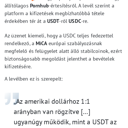
állítólagos
Pornhub
-értesítésről. A levél szerint a
platform a kifizetések megbízhatóbbá tétele
érdekében tér át a
USDT
-ről
USDC
-re.
Az üzenet kiemeli, hogy a USDC teljes fedezettel
rendelkező, a
MiCA
európai szabályozásnak
megfelelő és felügyelet alatt álló stabilcoinok, ezért
biztonságosabb megoldást jelenthet a bevételek
kifizetésére.
A levélben ez is szerepelt:
„Az amerikai dollárhoz 1:1
arányban van rögzítve […]
ugyanúgy működik, mint a USDT az