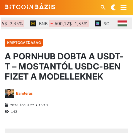
$ -2,35%
BNB
600,12$ -1,33%
SOL
75,96$ -
KRIPTOGAZDASÁG
A PORNHUB DOBTA A USDT-
T – MOSTANTÓL USDC-BEN
FIZET A MODELLEKNEK
Banderas
2026. április 22.
13:10
142