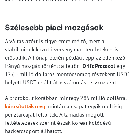
Szélesebb piaci mozgások
A váltás azért is figyelemre méltó, mert a
stabilcoinok közötti verseny más területeken is
erősödik. A hónap elején például épp az ellenkező
irányú mozgás történt: a feltört
Drift Protocol
egy
127,5 millió dolláros mentőcsomag részeként USDC
helyett USDT-re állt át elszámolási eszközként.
A protokollt korábban mintegy 285 millió dollárral
károsították meg
, miután a csapat egyik multisig
pénztárcáját feltörték. A támadás mögött
feltételezések szerint észak-koreai kötődésű
hackercsoport állhatott.