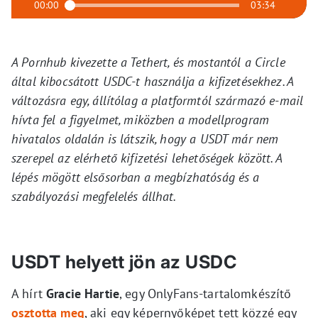
00:00
03:34
A Pornhub kivezette a Tethert, és mostantól a Circle
által kibocsátott USDC-t használja a kifizetésekhez. A
változásra egy, állítólag a platformtól származó e-mail
hívta fel a figyelmet, miközben a modellprogram
hivatalos oldalán is látszik, hogy a USDT már nem
szerepel az elérhető kifizetési lehetőségek között. A
lépés mögött elsősorban a megbízhatóság és a
szabályozási megfelelés állhat.
USDT helyett jön az USDC
A hírt
Gracie Hartie
, egy OnlyFans-tartalomkészítő
osztotta meg
, aki egy képernyőképet tett közzé egy