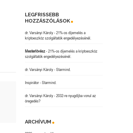
LEGFRISSEBB
HOZZÁSZÓLÁSOK
dr. Varsányi Károly
-
21%-os díjemelés a
kriptoeszköz szolgáltatók engedélyezésénél.
Mesterlövész
-
21%-os díjemelés a kriptoeszköz
szolgáltatók engedélyezésénél.
dr. Varsányi Károly
-
Starmind.
Inspirátor
-
Starmind.
dr. Varsányi Károly
-
2032-re nyugdíjba vonul az
öregedés?
ARCHÍVUM