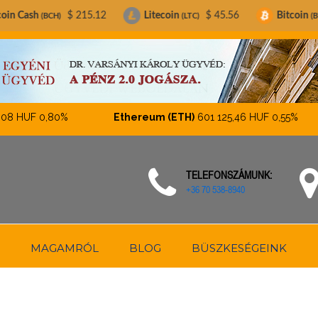
$ 215.12
Litecoin
$ 45.56
Bitcoin
$ 64,918.
(LTC)
(BTC)
UF
0,80%
Ethereum (ETH)
601 125,46 HUF
0,55%
TELEFONSZÁMUNK:
+36 70 538-8940
MAGAMRÓL
BLOG
BÜSZKESÉGEINK