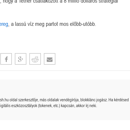
, hogy a Tether csatlakozott a 8 millió dolláros stratégiai
ereg
, a lassú víz meg partot mos előbb-utóbb.
cash.hu oldal szerkesztője, más oldalak vendégírója, blokklánc jogász. Ha kérdésed
igitális eszközosztályok (tokenek, etc.) kapcsán, akkor írj neki.