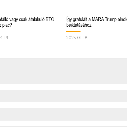
 átálló vagy csak átalakuló BTC
Így gratulált a MARA Trump elnök
z piac?
beiktatásához.
4-19
2025-01-18