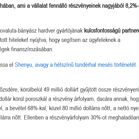
lphában, ami a vállalat fennálló részvényeinek nagyjából 8,2%-
ptovaluta-bányász hardver gyártójának
kulcsfontosságú partner
ott hiteleket nyújtva, hogy segítsen az ügyfeleknek a
Új társadalmi szerződés, avagy 
égek finanszírozásában.
Hogy áll a Bitcoin Treasury?
növelés az emberi élettartam növe
assa el
Shenyu, avagy a hétszínű tündérhal mesés történetét.
sdére, körülbelül 49 millió dollárt gyűjtött össze részvényen
 dollár körül poroszkál a részvény árfolyam, dacára annak, hog
 a bevétel 68%-kal, közel 80 millió dollárra nőtt, a nettó ny
ollárra nőtt. Ellenben a részvényárfolyam 30%-ot meghaladóan