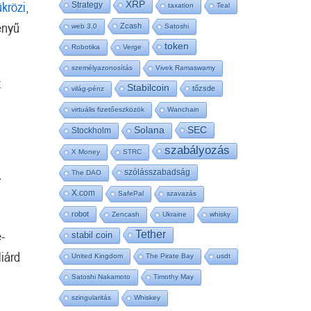
ükrözi
,
XRP
Strategy
taxation
Teal
ényű
Zcash
web 3.0
Satoshi
token
Robotika
Verge
személyazonosítás
Vivek Ramaswamy
z
Stabilcoin
tőzsde
világ-pénz
virtuális fizetőeszközök
Wanchain
SEC
Solana
Stockholm
szabályozás
X Money
STRC
szólásszabadság
The DAO
y
X.com
SafePal
szavazás
robot
Zencash
Ukraine
whisky
-
Tether
stabil coin
iárd
United Kingdom
The Pirate Bay
usdt
Satoshi Nakamoto
Timothy May
szingularitás
Whiskey