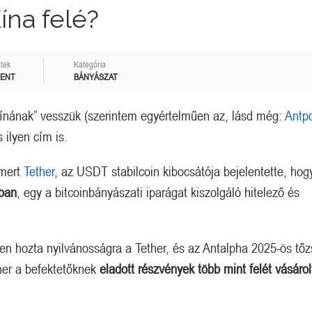
ína felé?
tek
Kategória
MENT
BÁNYÁSZAT
ínának” vesszük (szerintem egyértelműen az, lásd még:
Antpo
 ilyen cím is.
smert
Tether
, az USDT stabilcoin kibocsátója bejelentette, hog
ában
, egy a bitcoinbányászati ​​iparágat kiszolgáló hitelező és
en hozta nyilvánosságra a Tether, és az Antalpha 2025-ös tőz
her a befektetőknek
eladott részvények több mint felét vásárol