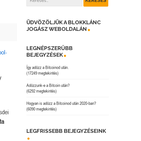
ÜDVÖZÖLJÜK A BLOKKLÁNC
JOGÁSZ WEBOLDALÁN
LEGNÉPSZERŰBB
ol-
BEJEGYZÉSEK
Így adózz a Bitcoinod után.
(17249 megtekintés)
y
Adózzunk-e a Bitcoin után?
(6292 megtekintés)
Hogyan is adózz a Bitcoinod után 2020-ban?
(6090 megtekintés)
sdei
ta
LEGFRISSEBB BEJEGYZÉSEINK