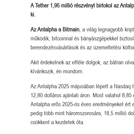
A Tether 1,95 millió részvényt birtokol az Anta
ki.
Az Antalpha a Bitmain
, a világ legnagyobb kri
működik, bitcoinnal és bányászgépekkel biztosít
berendezésvásárlások és az üzemeltetési költs
s fejlemények.
Done and dusted.
Akit érdekelnek az efféle dolgok, az bátran olv
kívánkozik, én mondom.
Az Antalpha 2025 májusában lépett a Nasdaq tőz
12,80 dolláros ajánlati áron. Most valahol 8,85
Antalpha erős 2025-ös éves eredményeket ért el,
pedig több mint háromszorosára, 18,5 millió d
csökkent a kezdetek óta.