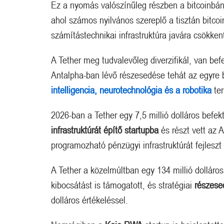
Ez a nyomás valószínűleg részben a bitcoinbány
ahol számos nyilvános szereplő a tisztán bitco
számítástechnikai infrastruktúra javára csökkent
A Tether meg tudvalevőleg diverzifikál, van be
Antalpha-ban lévő részesedése tehát az egyre b
intelligencia, neurotechnológia és a robotika
te
2026-ban a Tether egy 7,5 millió dolláros befek
infrastruktúrát építő startupba
és részt vett az A
programozható pénzügyi infrastruktúrát fejleszt
A Tether a közelmúltban egy 134 millió dollár
kibocsátást is támogatott, és stratégiai
részese
dolláros értékeléssel.