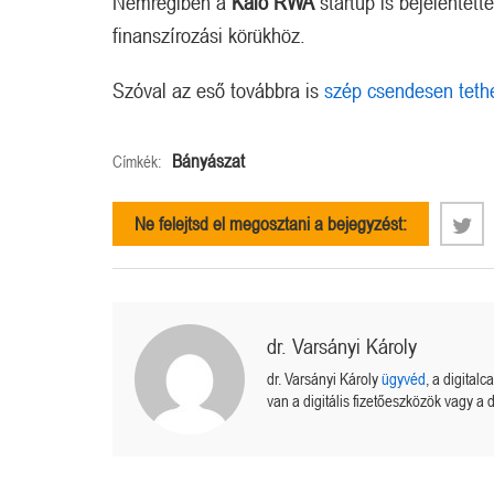
Nemrégiben a
Kaio RWA
startup is bejelentette
finanszírozási körükhöz.
Szóval az eső továbbra is
szép csendesen teth
Bányászat
Címkék:
Ne felejtsd el megosztani a bejegyzést:
dr. Varsányi Károly
dr. Varsányi Károly
ügyvéd
, a digital
van a digitális fizetőeszközök vagy a d