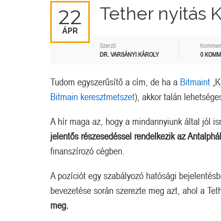
Tether nyitás K
22
ÁPR
Szerző
Kommen
DR. VARSÁNYI KÁROLY
0 KOM
Tudom egyszerűsítő a cím, de ha a
Bitmaint
„K
Bitmain keresztmetszet
), akkor talán lehetséges
A hír maga az, hogy a mindannyiunk által jól i
jelentős részesedéssel rendelkezik az Antalph
finanszírozó cégben.
A pozíciót egy szabályozó hatósági bejelentésb
bevezetése során szerezte meg azt, ahol a Tet
meg.