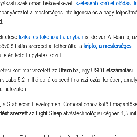
ászati ​​szektorban bekövetkezett
szélesebb körű eltolódást t
inbányászatot a mesterséges intelligencia és a nagy teljesítm
i.
fektetése
fizikai és tokenizált aranyban
is, de van A.I-ban is, a
ővülő listán szerepel a Tether által a
kripto, a mesterséges
rületén kötött ügyletek közül.
tetési kört már vezetett az
Utexo
-ba, egy
USDT elszámolási
rk Labs 5,2 millió dolláros seed finanszírozási körében, amel
 a hálózaton.
os, a Stablecoin Development Corporationhöz kötött magántőke
dést szerzett
az
Eight Sleep
alvástechnológiai cégben 1,5 mill