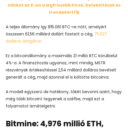
minket az X-en a legfrissebb hírek, betekintések és
trendekért!🚀
A teljes állomány így 815.061 BTC-re nőtt, amelyért
összesen 61,56 milliárd dollárt fizetett a cég,
75.527
dolláros átlagáron.
Ez a bitcoinállomány a maximális 21 millió BTC körülbelül
4%-a. A finanszírozás ugyanaz, mint mindig, MSTR
részvények értékesítéssel 2,54 milliárd dolláros bevételt
generált a cég, majd azonnal el is költötte bitcoinra.
A modell egyszerű de hatékony, tőkét bevonni azért, hogy
még több bitcoint tegyenek a széfbe, majd ezt a
folyamatot ismételgetni.
Bitmine: 4,976 millió ETH,