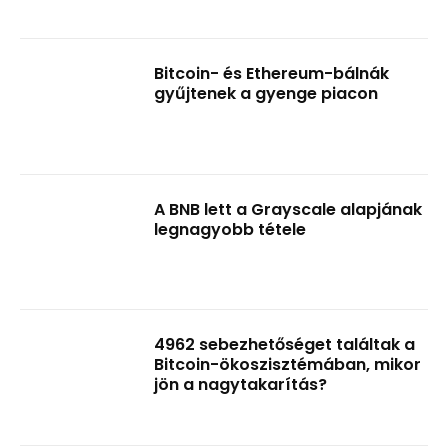
Bitcoin- és Ethereum-bálnák
gyűjtenek a gyenge piacon
A BNB lett a Grayscale alapjának
legnagyobb tétele
4962 sebezhetőséget találtak a
Bitcoin-ökoszisztémában, mikor
jön a nagytakarítás?