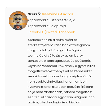
Szerző:
Mészáros András
Kriptoworld.hu szerkesztője, a
Kriptoworld.hu alapítója
LinkedIn
|
X (Twitter)
|
Facebook
A Kriptoworld.hu alapítójaként és
szerkesztőjeként írásaiban azt vizsgálom,
hogyan alakítják át a gazdasági és
technológiai változások az emberek
döntéseit, biztonságérzetét és jövőképét.
Olyan nézőpontból írok, amely a gyors hírek
mögötti következményeket és kérdéseket
keresi. Hiszek abban, hogy a kriptovilágról
nem csak technikailag, hanem emberi
nyelven is lehet hitelesen beszélni. Írásaim
célja nem tanácsadás, hanem megértés:
segíteni eligazodni egy olyan világban, ahol
a pénz, a technológia és a bizalom