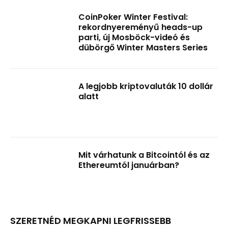
CoinPoker Winter Festival:
rekordnyereményű heads-up
parti, új Mosböck-videó és
dübörgő Winter Masters Series
A legjobb kriptovaluták 10 dollár
alatt
Mit várhatunk a Bitcointól és az
Ethereumtól januárban?
SZERETNÉD MEGKAPNI LEGFRISSEBB