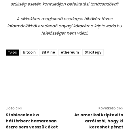
szükség esetén konzultáljon befektetési tanácsadóval!
A cikkekben megjelenő esetleges hibákért téves
információkból eredendő anyagi károkért a kriptoworld.hu
felelősséget nem vállal.
bitcoin
BitMine
ethereum
Strategy
TAGS
Előző cikk
Következő cikk
Stablecoinok a
Az amerikai kriptovita
háttérben: hamarosan
arról szól, hogy ki
észre sem vesszük őket
kereshet pénzt