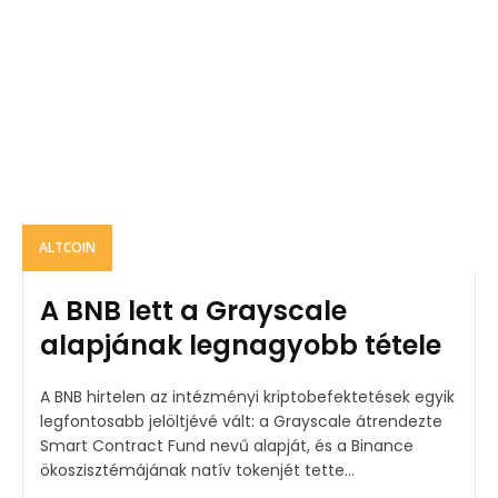
ALTCOIN
A BNB lett a Grayscale
alapjának legnagyobb tétele
A BNB hirtelen az intézményi kriptobefektetések egyik
legfontosabb jelöltjévé vált: a Grayscale átrendezte
Smart Contract Fund nevű alapját, és a Binance
ökoszisztémájának natív tokenjét tette...