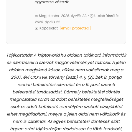
egyszerre változik.
📅 Megjelenés:
2026. április 22.
• 🕓 Utolsó frissítés:
2026. április 22.
✉️ Kapcsolat:
[email protected]
Tájékoztatás: A kriptoworld.hu oldalon található információk
és elemzések a szerzők magánvéleményét tükrözik. A jelen
oldalon megjelenő írások, cikkek nem valósítanak meg a
2007. évi CXXXVIII. törvény (Bszt.) 4. § (2). bek 8. pontja
szerinti befektetési elemzést és a 9. pont szerinti
befektetési tanácsadást.
Bármely befektetési döntés
meghozatala során az adott befektetés megfelelőségét
csak az adott befektető személyére szabott vizsgálattal
lehet megállapítani, melyre a jelen oldal nem vállalkozik és
nem is alkalmas. Az egyes befektetési döntések előtt
éppen ezért tájékozódjon részletesen és több forrásból,