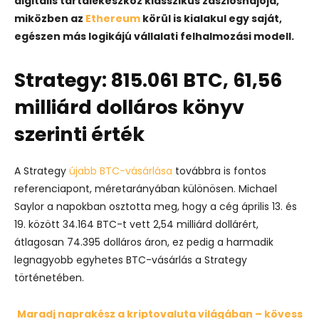
digitális tartalékeszköz klasszikus zászlóshajója,
miközben az
Ethereum
körül is kialakul egy saját,
egészen más logikájú vállalati felhalmozási modell.
Strategy: 815.061 BTC, 61,56
milliárd dolláros könyv
szerinti érték
A Strategy
újabb BTC-vásárlása
továbbra is fontos
referenciapont, méretarányában különösen. Michael
Saylor a napokban osztotta meg, hogy a cég április 13. és
19. között 34.164 BTC-t vett 2,54 milliárd dollárért,
átlagosan 74.395 dolláros áron, ez pedig a harmadik
legnagyobb egyhetes BTC-vásárlás a Strategy
történetében.
Maradj naprakész a kriptovaluta világában – kövess