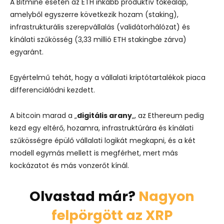
A Bitmine esetén az ETH inkább produktív tőkealap,
amelyből egyszerre következik hozam (staking),
infrastrukturális szerepvállalás (validátorhálózat) és
kínálati szűkösség (3,33 millió ETH stakingbe zárva)
egyaránt.
Egyértelmű tehát, hogy a vállalati kriptótartalékok piaca
differenciálódni kezdett.
A bitcoin marad a „
digitális arany
„, az Ethereum pedig
kezd egy eltérő, hozamra, infrastruktúrára és kínálati
szűkösségre épülő vállalati logikát megkapni, és a két
modell egymás mellett is megférhet, mert más
kockázatot és más vonzerőt kínál.
Olvastad már?
Nagyon
felpörgött az XRP