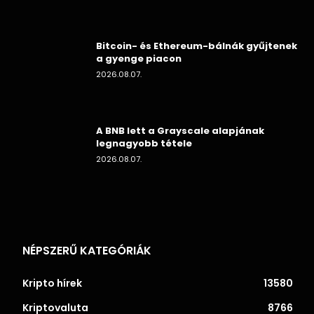
Bitcoin- és Ethereum-bálnák gyűjtenek
a gyenge piacon
2026.08.07.
A BNB lett a Grayscale alapjának
legnagyobb tétele
2026.08.07.
NÉPSZERŰ KATEGÓRIÁK
Kripto hírek
13580
Kriptovaluta
8766