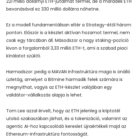
221 millió dollárnyi ETH-jutalmat termel, de a maradék ETH
bevonásával ez 330 millió dollárra nőhetne.
Ez a modell fundamentálisan eltér a Strategy-étől három
ponton. Először is a készlet aktívan hozamot termel, nem
csak egy tárcában áll. Másodszor a nagy staking-pozíció
kivon a forgalomból 3,33 millió ETH-t, ami a szabad piaci
kínálatot szűkíti.
Harmadszor: pedig a MAVAN infrastruktúra maga is önálló
üzletág, amelyet a Bitmine harmadik felek számára is
megnyithat, vagyis az ETH-készlet valójában egy
validátor-vállalkozás alapja is lehet.
Tom Lee azzal érvelt, hogy az ETH jelenleg a kriptotél
utolsó szakaszában járhat, és a tokenizáció, valamint az
agentic AI-hoz kapcsolódó kereslet újraértékeli majd az
Ethereum-infrastruktúra fontosságát.