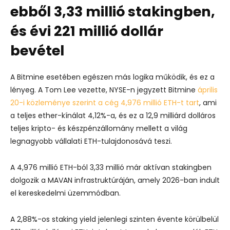
ebből 3,33 millió stakingben,
és évi 221 millió dollár
bevétel
A Bitmine esetében egészen más logika működik, és ez a
lényeg. A Tom Lee vezette, NYSE-n jegyzett Bitmine
április
20-i közleménye szerint a cég 4,976 millió ETH-t tart
, ami
a teljes ether-kínálat 4,12%-a, és ez a 12,9 milliárd dolláros
teljes kripto- és készpénzállomány mellett a világ
legnagyobb vállalati ETH-tulajdonosává teszi.
A 4,976 millió ETH-ból 3,33 millió már aktívan stakingben
dolgozik a MAVAN infrastruktúráján, amely 2026-ban indult
el kereskedelmi üzemmódban.
A 2,88%-os staking yield jelenlegi szinten évente körülbelül