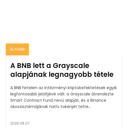
ALTCOIN
A BNB lett a Grayscale
alapjának legnagyobb tétele
A BNB hirtelen az intézményi kriptobefektetések egyik
legfontosabb jelöltjévé vált: a Grayscale átrendezte
Smart Contract Fund nevű alapját, és a Binance
ökoszisztémájának natív tokenjét tette...
2026.08.07.