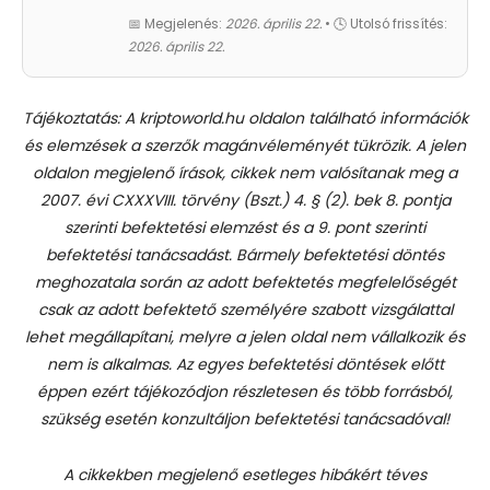
📅 Megjelenés:
2026. április 22.
• 🕓 Utolsó frissítés:
2026. április 22.
Tájékoztatás: A kriptoworld.hu oldalon található információk
és elemzések a szerzők magánvéleményét tükrözik. A jelen
oldalon megjelenő írások, cikkek nem valósítanak meg a
2007. évi CXXXVIII. törvény (Bszt.) 4. § (2). bek 8. pontja
szerinti befektetési elemzést és a 9. pont szerinti
befektetési tanácsadást.
Bármely befektetési döntés
meghozatala során az adott befektetés megfelelőségét
csak az adott befektető személyére szabott vizsgálattal
lehet megállapítani, melyre a jelen oldal nem vállalkozik és
nem is alkalmas. Az egyes befektetési döntések előtt
éppen ezért tájékozódjon részletesen és több forrásból,
szükség esetén konzultáljon befektetési tanácsadóval!
A cikkekben megjelenő esetleges hibákért téves