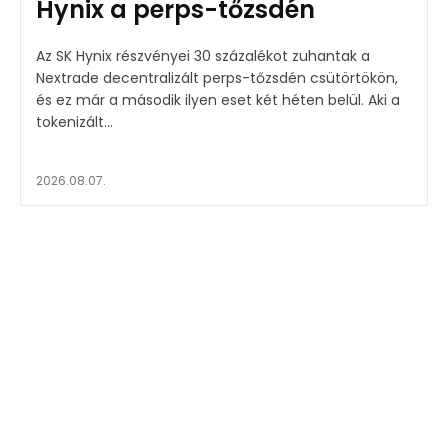
Hynix a perps-tőzsdén
Az SK Hynix részvényei 30 százalékot zuhantak a
Nextrade decentralizált perps-tőzsdén csütörtökön,
és ez már a második ilyen eset két héten belül. Aki a
tokenizált...
2026.08.07.