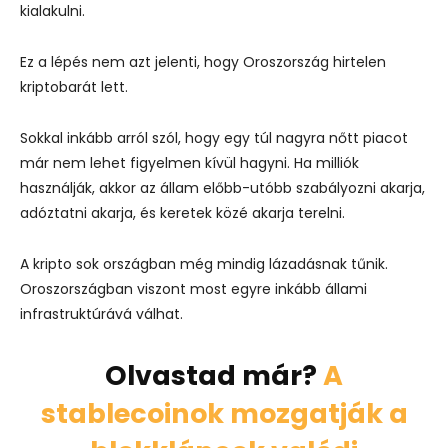
kialakulni.
Ez a lépés nem azt jelenti, hogy Oroszország hirtelen
kriptobarát lett.
Sokkal inkább arról szól, hogy egy túl nagyra nőtt piacot
már nem lehet figyelmen kívül hagyni. Ha milliók
használják, akkor az állam előbb-utóbb szabályozni akarja,
adóztatni akarja, és keretek közé akarja terelni.
A kripto sok országban még mindig lázadásnak tűnik.
Oroszországban viszont most egyre inkább állami
infrastruktúrává válhat.
Olvastad már?
A
stablecoinok mozgatják a