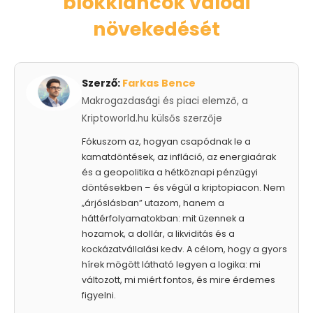
blokkláncok valódi
növekedését
Szerző:
Farkas Bence
Makrogazdasági és piaci elemző, a
Kriptoworld.hu külsős szerzője
Fókuszom az, hogyan csapódnak le a
kamatdöntések, az infláció, az energiaárak
és a geopolitika a hétköznapi pénzügyi
döntésekben – és végül a kriptopiacon. Nem
„árjóslásban” utazom, hanem a
háttérfolyamatokban: mit üzennek a
hozamok, a dollár, a likviditás és a
kockázatvállalási kedv. A célom, hogy a gyors
hírek mögött látható legyen a logika: mi
változott, mi miért fontos, és mire érdemes
figyelni.