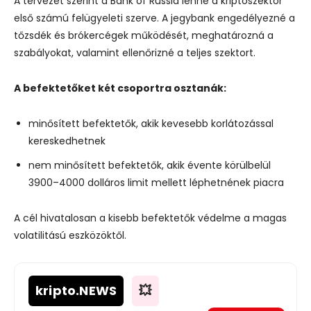
A tervezet szerint a
Bank of Russia
lenne a kriptoszektor
első számú felügyeleti szerve. A jegybank engedélyezné a
tőzsdék és brókercégek működését, meghatározná a
szabályokat, valamint ellenőrizné a teljes szektort.
A befektetőket két csoportra osztanák:
minősített befektetők, akik kevesebb korlátozással
kereskedhetnek
nem minősített befektetők, akik évente körülbelül
3900–4000 dolláros limit mellett léphetnének piacra
A cél hivatalosan a kisebb befektetők védelme a magas
volatilitású eszközöktől.
kripto
.NEWS
💥