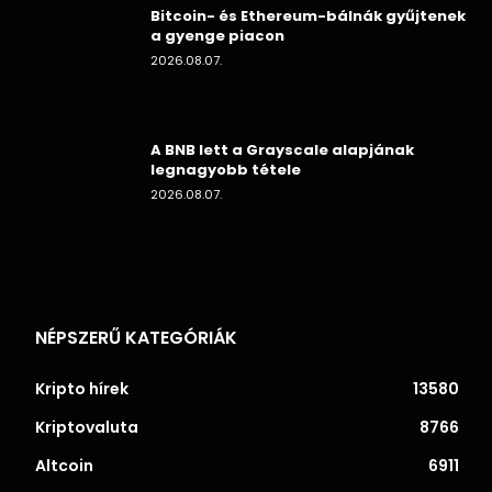
Bitcoin- és Ethereum-bálnák gyűjtenek
a gyenge piacon
2026.08.07.
A BNB lett a Grayscale alapjának
legnagyobb tétele
2026.08.07.
NÉPSZERŰ KATEGÓRIÁK
Kripto hírek
13580
Kriptovaluta
8766
Altcoin
6911