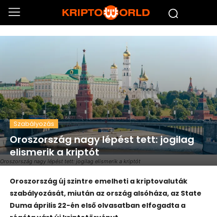
Szabályozás
Oroszország nagy lépést tett: jogilag
elismerik a kriptót
Oroszország nagy lépést tett: jogilag elismerik a kriptót
Oroszország új szintre emelheti a kriptovaluták
szabályozását, miután az ország alsóháza, az
State
Duma
április 22-én első olvasatban elfogadta a