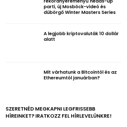
rekordnyereményű heads-up
parti, új Mosböck-videó és
dübörgő Winter Masters Series
A legjobb kriptovaluták 10 dollár
alatt
Mit várhatunk a Bitcointól és az
Ethereumtól januárban?
SZERETNÉD MEGKAPNI LEGFRISSEBB
HÍREINKET? IRATKOZZ FEL HÍRLEVELÜNKRE!