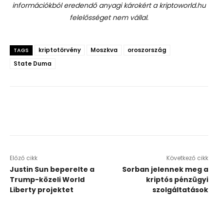
információkból eredendő anyagi károkért a kriptoworld.hu
felelősséget nem vállal.
kriptotörvény
Moszkva
oroszország
TAGS
State Duma
Előző cikk
Következő cikk
Justin Sun beperelte a
Sorban jelennek meg a
Trump-közeli World
kriptós pénzügyi
Liberty projektet
szolgáltatások