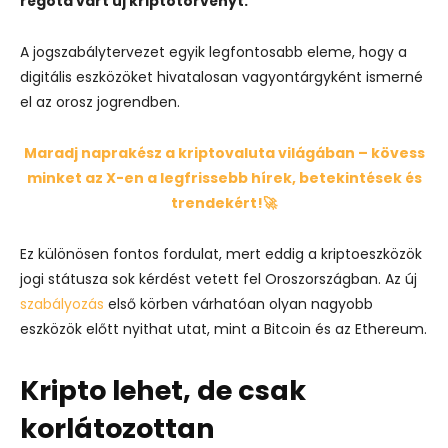
régóta várt új kriptotörvényt.
A jogszabálytervezet egyik legfontosabb eleme, hogy a
digitális eszközöket hivatalosan vagyontárgyként ismerné
el az orosz jogrendben.
Maradj naprakész a kriptovaluta világában – kövess
minket az X-en a legfrissebb hírek, betekintések és
trendekért!🚀
Ez különösen fontos fordulat, mert eddig a kriptoeszközök
jogi státusza sok kérdést vetett fel Oroszországban. Az új
szabályozás
első körben várhatóan olyan nagyobb
eszközök előtt nyithat utat, mint a
Bitcoin
és az
Ethereum
.
Kripto lehet, de csak
korlátozottan