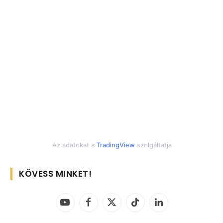
Az adatokat a
TradingView
szolgáltatja
KÖVESS MINKET!
YouTube
Facebook
X
TikTok
LinkedIn
(Twitter)