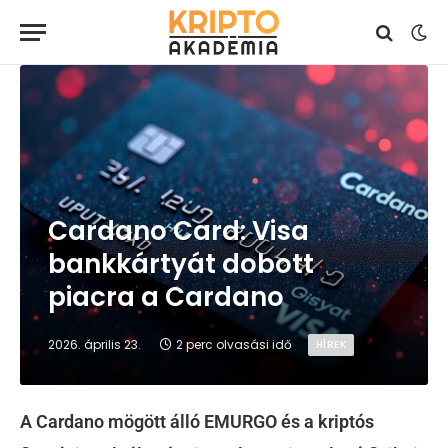
Cardano Card: Visa
bankkártyát dobott
piacra a Cardano
2026. április 23.
2 perc olvasási idő
HÍREK
A Cardano mögött álló EMURGO és a kriptós