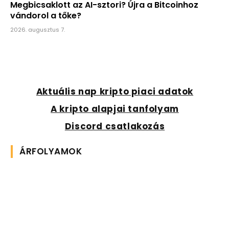
Megbicsaklott az AI-sztori? Újra a Bitcoinhoz
vándorol a tőke?
2026. augusztus 7.
Aktuális nap kripto piaci adatok
A kripto alapjai tanfolyam
Discord csatlakozás
ÁRFOLYAMOK