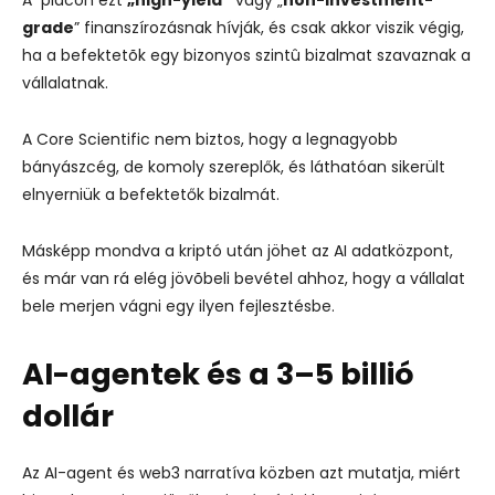
grade
” finanszírozásnak hívják, és csak akkor viszik végig,
ha a befektetõk egy bizonyos szintû bizalmat szavaznak a
vállalatnak.
A Core Scientific nem biztos, hogy a legnagyobb
bányászcég, de komoly szereplők, és láthatóan sikerült
elnyerniük a befektetők bizalmát.
Másképp mondva a kriptó után jöhet az AI adatközpont,
és már van rá elég jövõbeli bevétel ahhoz, hogy a vállalat
bele merjen vágni egy ilyen fejlesztésbe.
AI-agentek és a 3–5 billió
dollár
Az AI-agent és web3 narratíva közben azt mutatja, miért