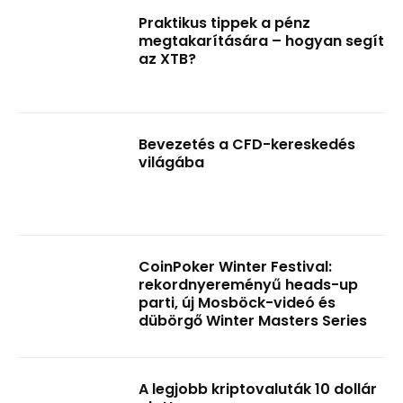
Praktikus tippek a pénz
megtakarítására – hogyan segít
az XTB?
Bevezetés a CFD-kereskedés
világába
CoinPoker Winter Festival:
rekordnyereményű heads-up
parti, új Mosböck-videó és
dübörgő Winter Masters Series
A legjobb kriptovaluták 10 dollár