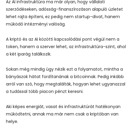
Az AI infrastruktúra ma már olyan, hogy vállalati
szerződéseken, adósság-finanszírozáson alapuló üzletet
lehet rajta építeni, ez pedig nem startup-divat, hanem
működő intézményi valóság.
A kriptó és az AI közötti kapcsolódási pont végül nem a
token, hanem a szerver lehet, az infrastruktúra-szint, ahol
a két iparág találkozik.
Sokan még mindig úgy nézik ezt a folyamatot, mintha a
bányászok hátat fordítanának a bitcoinnak. Pedig inkább
arról van szó, hogy megtalálták, hogyan lehet ugyanazzal
a tudással több piacon pénzt keresni.
Aki képes energiát, vasat és infrastruktúrát hatékonyan
működtetni, annak ma már nem csak a kriptóban van
helye.