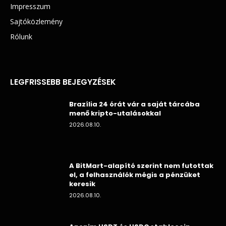
Impresszum
Sajtóközlemény
Rólunk
LEGFRISSEBB BEJEGYZÉSEK
Brazília 24 órát vár a saját tárcába
menő kripto-utalásokkal
2026.08.10.
A BitMart-alapító szerint nem futottak
el, a felhasználók mégis a pénzüket
keresik
2026.08.10.