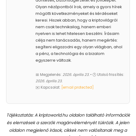
döntéseit, biztonságérzetét és jövőképét.
Olyan nézőpontból írok, amely a gyors hírek
mögötti következményeket és kérdéseket
keresi. Hiszek abban, hogy a kriptovilágról
nem csak technikailag, hanem emberi
nyelven is lehet hitelesen beszélni. Írásaim
célja nem tanácsadás, hanem megértés:
segíteni eligazodni egy olyan világban, ahol
a pénz, a technológia és a bizalom
egyszerre változik.
📅 Megjelenés:
2026. április 23.
• 🕓 Utolsó frissítés:
2026. április 23.
✉️ Kapcsolat:
[email protected]
Tájékoztatás: A kriptoworld.hu oldalon található információk
és elemzések a szerzők magánvéleményét tükrözik. A jelen
oldalon megjelenő írások, cikkek nem valósítanak meg a