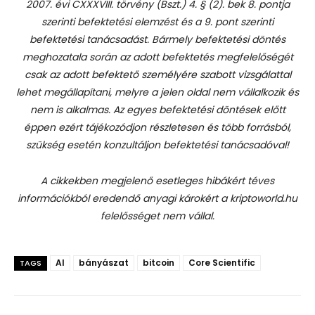
2007. évi CXXXVIII. törvény (Bszt.) 4. § (2). bek 8. pontja
szerinti befektetési elemzést és a 9. pont szerinti
befektetési tanácsadást.
Bármely befektetési döntés
meghozatala során az adott befektetés megfelelőségét
csak az adott befektető személyére szabott vizsgálattal
lehet megállapítani, melyre a jelen oldal nem vállalkozik és
nem is alkalmas. Az egyes befektetési döntések előtt
éppen ezért tájékozódjon részletesen és több forrásból,
szükség esetén konzultáljon befektetési tanácsadóval!
A cikkekben megjelenő esetleges hibákért téves
információkból eredendő anyagi károkért a kriptoworld.hu
felelősséget nem vállal.
AI
bányászat
bitcoin
Core Scientific
TAGS