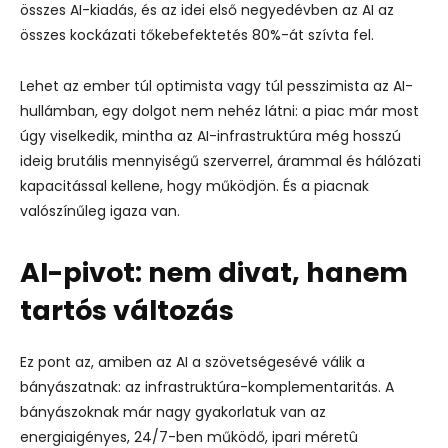
összes AI-kiadás, és az idei első negyedévben az AI az
összes kockázati tőkebefektetés 80%-át szívta fel.
Lehet az ember túl optimista vagy túl pesszimista az AI-
hullámban, egy dolgot nem nehéz látni: a piac már most
úgy viselkedik, mintha az AI-infrastruktúra még hosszú
ideig brutális mennyiségű szerverrel, árammal és hálózati
kapacitással kellene, hogy működjön. És a piacnak
valószínűleg igaza van.
AI-pivot: nem divat, hanem
tartós változás
Ez pont az, amiben az AI a szövetségesévé válik a
bányászatnak: az infrastruktúra-komplementaritás. A
bányászoknak már nagy gyakorlatuk van az
energiaigényes, 24/7-ben működő, ipari méretû