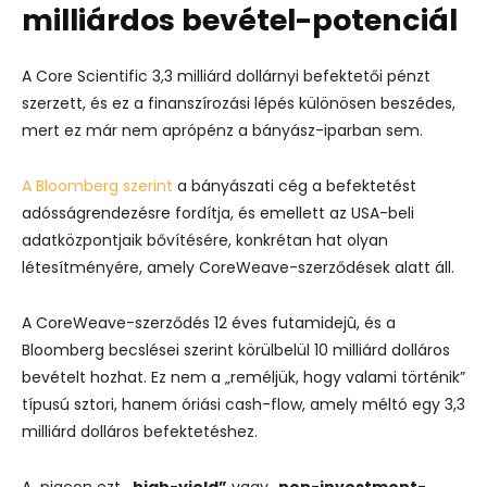
milliárdos bevétel-potenciál
A Core Scientific
3,3 milliárd dollárnyi befektetői pénzt
szerzett, és ez a finanszírozási lépés különösen beszédes,
mert ez már nem aprópénz a bányász-iparban sem.
A Bloomberg szerint
a bányászati cég a befektetést
adósságrendezésre fordítja, és emellett az USA-beli
adatközpontjaik bővítésére, konkrétan hat olyan
létesítményére, amely CoreWeave-szerződések alatt áll.
A CoreWeave-szerződés 12 éves futamidejû, és a
Bloomberg becslései szerint körülbelül 10 milliárd dolláros
bevételt hozhat. Ez nem a „reméljük, hogy valami történik”
típusú sztori, hanem óriási cash-flow, amely méltó egy 3,3
milliárd dolláros befektetéshez.
A piacon ezt
„high-yield”
vagy „
non-investment-