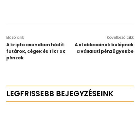
Előző cikk
Következő cikk
A kripto csendben hódít:
A stablecoinok belépnek
futárok, cégek és TikTok
a vállalati pénzügyekbe
pénzek
LEGFRISSEBB BEJEGYZÉSEINK