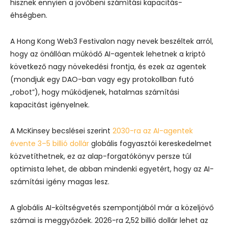
hisznek ennyien a jövőbeni számítási kapacitás-
éhségben.
A Hong Kong Web3 Festivalon nagy nevek beszéltek arról,
hogy az önállóan működő AI-agentek lehetnek a kriptó
következő nagy növekedési frontja, és ezek az agentek
(mondjuk egy DAO-ban vagy egy protokollban futó
„robot”), hogy működjenek, hatalmas számítási
kapacitást igényelnek.
A McKinsey becslései szerint
2030-ra az AI-agentek
évente 3–5 billió dollár
globális fogyasztói kereskedelmet
közvetíthetnek, ez az alap-forgatókönyv persze túl
optimista lehet, de abban mindenki egyetért, hogy az AI-
számítási igény magas lesz.
A globális AI-költségvetés szempontjából már a közeljövő
számai is meggyőzőek. 2026-ra 2,52 billió dollár lehet az