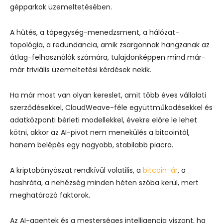
gépparkok üzemeltetésében.
A hûtés, a tápegység-menedzsment, a hálózat-
topológia, a redundancia, amik zsargonnak hangzanak az
átlag-felhasználók számára, tulajdonképpen mind már-
már triviális üzemeltetési kérdések nekik.
Ha már most van olyan kereslet, amit több éves vállalati
szerződésekkel, CloudWeave-féle együttműködésekkel és
adatközponti bérleti modellekkel, évekre előre le lehet
kötni, akkor az AI-pivot nem menekülés a bitcointól,
hanem belépés egy nagyobb, stabilabb piacra.
A kriptobányászat rendkívül volatilis, a
bitcoin-ár
, a
hashráta, a nehézség minden héten szóba kerül, mert
meghatározó faktorok.
Az AI-agentek és a mesterséges intelligencia viszont, ha