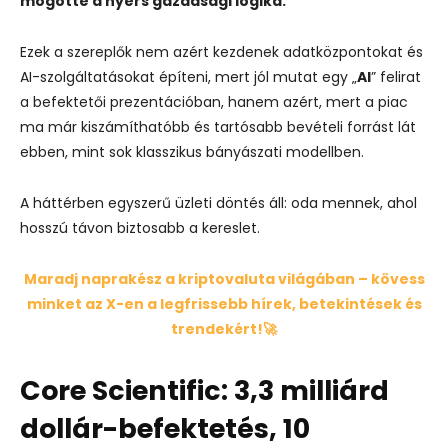
mögötte a nyers gazdasági logika.
Ezek a szereplők nem azért kezdenek adatközpontokat és
AI-szolgáltatásokat építeni, mert jól mutat egy „
AI
” felirat
a befektetői prezentációban, hanem azért, mert a piac
ma már kiszámíthatóbb és tartósabb bevételi forrást lát
ebben, mint sok klasszikus bányászati modellben.
A háttérben egyszerű üzleti döntés áll: oda mennek, ahol
hosszú távon biztosabb a kereslet.
Maradj naprakész a kriptovaluta világában – kövess
minket az X-en a legfrissebb hírek, betekintések és
trendekért!🚀
Core Scientific: 3,3 milliárd
dollár-befektetés, 10