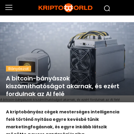
Bányászat
A bitcoin-bányászok
kiszámíthatóságot akarnak, és ezért
fordulnak az AI felé
A bitcoin-bányászok kiszámíthatóságot akarnak, és ezért fordulnak az AI felé
A kriptobányász cégek mesterséges intelligencia
felé történő nyitása egyre kevésbé tűnik
marketingfogásnak, és egyre inkább látszik