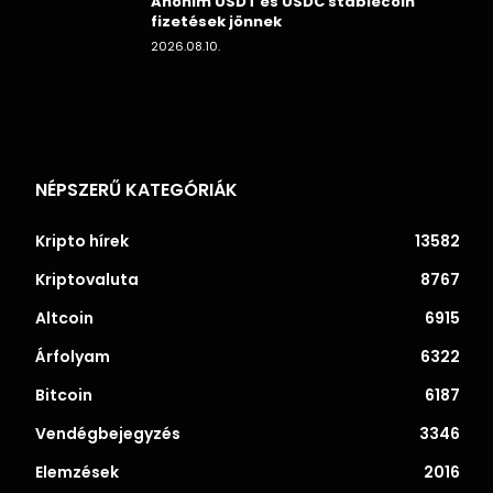
Anonim USDT és USDC stablecoin
fizetések jönnek
2026.08.10.
NÉPSZERŰ KATEGÓRIÁK
Kripto hírek
13582
Kriptovaluta
8767
Altcoin
6915
Árfolyam
6322
Bitcoin
6187
Vendégbejegyzés
3346
Elemzések
2016