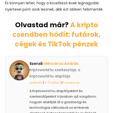
És könnyen lehet, hogy a következő évek legnagyobb
nyertesei pont azok lesznek, akik ezt időben felismerték.
Olvastad már?
A kripto
csendben hódít: futárok,
cégek és TikTok pénzek
Szerző:
Mészáros András
Kriptoworld.hu szerkesztője, a
Kriptoworld.hu alapítója
LinkedIn
|
X (Twitter)
|
Facebook
A Kriptoworld.hu alapítójaként és
szerkesztőjeként írásaiban azt vizsgálom,
hogyan alakítják át a gazdasági és
technológiai változások az emberek