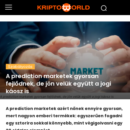
Szabályozás
A prediction marketek gyorsan
fejlődnek, de jön velük együtt a jogi
káosz is
A prediction marketek gyorsan fejlődnek, de jön velük együtt a jogi káosz is
A prediction marketek azért nőnek ennyire gyorsan,
mert nagyon emberi termékek: egyszerűen fogadni
egy sztorira sokkal könnyebb, mint végigolvasni egy