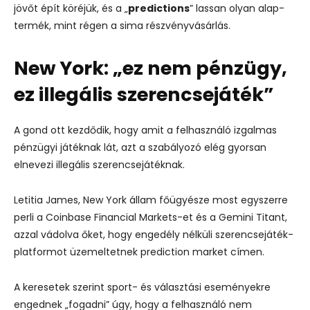
jövőt épít köréjük, és a „
predictions
” lassan olyan alap-
termék, mint régen a sima részvényvásárlás.
New York: „ez nem pénzügy,
ez illegális szerencsejáték”
A gond ott kezdődik, hogy amit a felhasználó izgalmas
pénzügyi játéknak lát, azt a szabályozó elég gyorsan
elnevezi illegális szerencsejátéknak.
Letitia James, New York állam főügyésze most egyszerre
perli a Coinbase Financial Markets-et és a Gemini Titant
,
azzal vádolva őket, hogy engedély nélküli szerencsejáték-
platformot üzemeltetnek prediction market címen.
A keresetek szerint sport- és választási eseményekre
engednek „fogadni” úgy, hogy a felhasználó nem