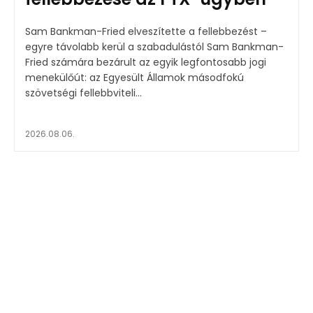
Sam Bankman-Fried elveszítette a fellebbezést –
egyre távolabb kerül a szabadulástól Sam Bankman-
Fried számára bezárult az egyik legfontosabb jogi
menekülőút: az Egyesült Államok másodfokú
szövetségi fellebbviteli...
2026.08.06.