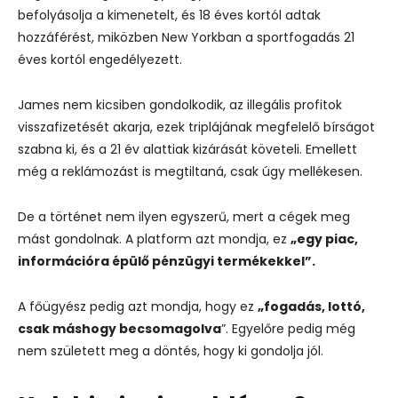
befolyásolja a kimenetelt, és 18 éves kortól adtak
hozzáférést, miközben New Yorkban a sportfogadás 21
éves kortól engedélyezett.
James nem kicsiben gondolkodik, az illegális profitok
visszafizetését akarja, ezek triplájának megfelelő bírságot
szabna ki, és a 21 év alattiak kizárását követeli. Emellett
még a reklámozást is megtiltaná, csak úgy mellékesen.
De a történet nem ilyen egyszerű, mert a cégek meg
mást gondolnak. A platform azt mondja, ez
„egy piac,
információra épülő pénzügyi termékekkel”.
A főügyész pedig azt mondja, hogy ez
„fogadás, lottó,
csak máshogy becsomagolva
”. Egyelőre pedig még
nem született meg a döntés, hogy ki gondolja jól.