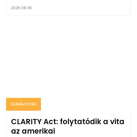
2026.08.06.
SZABÁLYOZÁS
CLARITY Act: folytatódik a vita
az amerikai