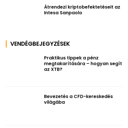
Átrendezi kriptobefektetéseit az
Intesa Sanpaolo
VENDÉGBEJEGYZÉSEK
Praktikus tippek a pénz
megtakarítására – hogyan segít
az XTB?
Bevezetés a CFD-kereskedés
világába