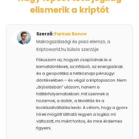
elismerik a kriptót
Szerző:
Farkas Bence
Makrogazdasági és piaci elemző, a
Kriptoworld.hu külsős szerzője
Fókuszom az, hogyan csapódnak le a
kamatdöntések, az infláció, az energiaárak
és a geopolitika a hétköznapi pénzügyi
döntésekben – és végül a kriptopiacon. Nem
„árjóslásban” utazom, hanem a
háttérfolyamatokban: mit üzennek a
hozamok, a dollár, a likviditás és a
kockázatvállalási kedv. A célom, hogy a gyors
hírek mögött látható legyen a logika: mi
változott, mi miért fontos, és mire érdemes
figyelni.