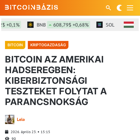
 +0,1%
BNB
608,79$ +0,68%
SOL
77,19$ +1,
BITCOIN
KRIPTOGAZDASÁG
BITCOIN AZ AMERIKAI
HADSEREGBEN:
KIBERBIZTONSÁGI
TESZTEKET FOLYTAT A
PARANCSNOKSÁG
Lelo
2026. április 23.
15:15
90