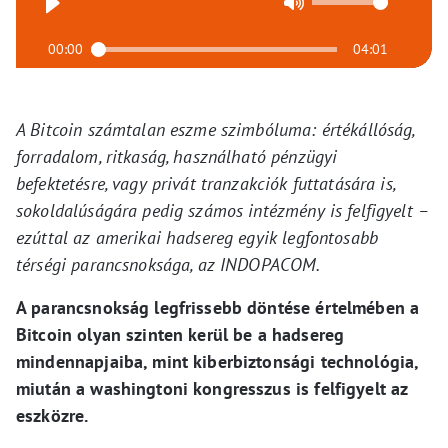
00:00
04:01
A Bitcoin számtalan eszme szimbóluma: értékállóság,
forradalom, ritkaság, használható pénzügyi
befektetésre, vagy privát tranzakciók futtatására is,
sokoldalúságára pedig számos intézmény is felfigyelt –
ezúttal az amerikai hadsereg egyik legfontosabb
térségi parancsnoksága, az INDOPACOM.
A parancsnokság legfrissebb döntése értelmében a
Bitcoin olyan szinten kerül be a hadsereg
mindennapjaiba, mint kiberbiztonsági technológia,
miután a washingtoni kongresszus is felfigyelt az
eszközre.