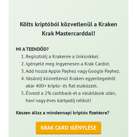
Költs kriptóból közvetlenül a Kraken
Krak Mastercarddal!
MI A TEENDŐD?
Regisztrálj a Krakenre a linkünkkel.
Igényeld meg ingyenesen a Krak Cardot.
Add hozzá Apple Payhez vagy Google Payhez.
Vásárolj közvetlenül Kraken egyenlegedről
akár 400+ kripto- és fiat eszközzel.
Élvezd a 2% cashback-et a vásárlások után,
havi vagy éves kártyadíj nélkül!
Készen állsz a mindennapi kriptós fizetésre?
KRAK CARD IGÉNYLÉSE