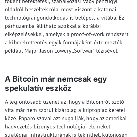
főként befektetési, szabályozási vagy pénzügyi
oldalról beszéltek róla, most viszont a katonai
technológiai gondolkodás is belépett a vitába. Ez
párhuzamba állítható azokkal a korábbi
elképzelésekkel, amelyek a proof-of-work rendszert
a kiberelrettentés egyik formájaként értelmezték,
például Major Jason Lowery „Softwar” tézisével.
A Bitcoin már nemcsak egy
spekulatív eszköz
A legfontosabb üzenet az, hogy a Bitcoinról szóló
vita már nem szorul kizárólag a kriptopiac keretei
közé. Paparo szavai azt sugallják, hogy az amerikai
hadvezetés bizonyos technológiai elemeket
stratégiai infrastruktúrának is tekinthet, különösen