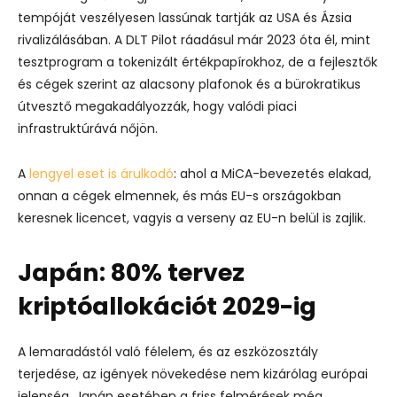
tempóját veszélyesen lassúnak tartják az USA és Ázsia
rivalizálásában.
A DLT Pilot ráadásul már 2023 óta él, mint
tesztprogram a tokenizált értékpapírokhoz, de a fejlesztők
és cégek szerint az alacsony plafonok és a bürokratikus
útvesztő megakadályozzák, hogy valódi piaci
infrastruktúrává nőjön.
A
lengyel eset is árulkodó
: ahol a MiCA-bevezetés elakad,
onnan a cégek elmennek, és más EU-s országokban
keresnek licencet, vagyis a verseny az EU-n belül is zajlik.
Japán: 80% tervez
kriptóallokációt 2029-ig
A lemaradástól való félelem, és az eszközosztály
terjedése, az igények növekedése nem kizárólag európai
jelenség. Japán esetében a friss felmérések még