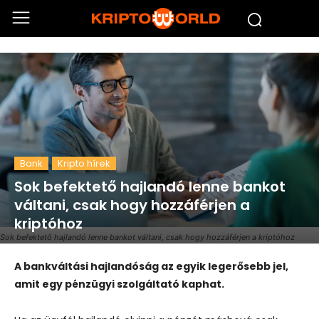
Bank
Kripto hírek
Sok befektető hajlandó lenne bankot
váltani, csak hogy hozzáférjen a
kriptóhoz
Sok befektető hajlandó lenne bankot váltani, csak hogy hozzáférjen a kriptóhoz
A bankváltási hajlandóság az egyik legerősebb jel,
amit egy pénzügyi szolgáltató kaphat.