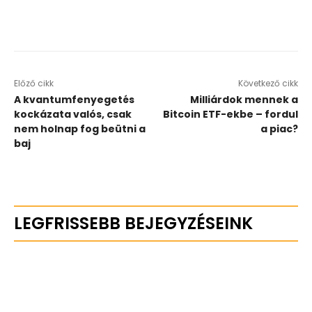
Előző cikk
Következő cikk
A kvantumfenyegetés
Milliárdok mennek a
kockázata valós, csak
Bitcoin ETF-ekbe – fordul
nem holnap fog beütni a
a piac?
baj
LEGFRISSEBB BEJEGYZÉSEINK