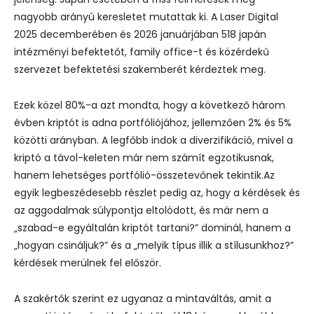
nagyobb arányú keresletet mutattak ki.
A Laser Digital
2025 decemberében és 2026 januárjában 518 japán
intézményi befektetőt, family office-t és közérdekű
szervezet befektetési szakemberét kérdeztek meg.
Ezek közel 80%-a azt mondta, hogy a következő három
évben kriptót is adna portfóliójához, jellemzően 2% és 5%
közötti arányban. A legfőbb indok a diverzifikáció, mivel a
kriptó a távol-keleten már nem számít egzotikusnak,
hanem lehetséges portfólió-összetevőnek tekintik.
Az
egyik legbeszédesebb részlet pedig az, hogy a kérdések és
az aggodalmak súlypontja eltolódott, és már nem a
„szabad-e egyáltalán kriptót tartani?” dominál, hanem a
„hogyan csináljuk?” és a „melyik típus illik a stílusunkhoz?”
kérdések merülnek fel először.
A szakértők szerint ez ugyanaz a mintaváltás, amit a