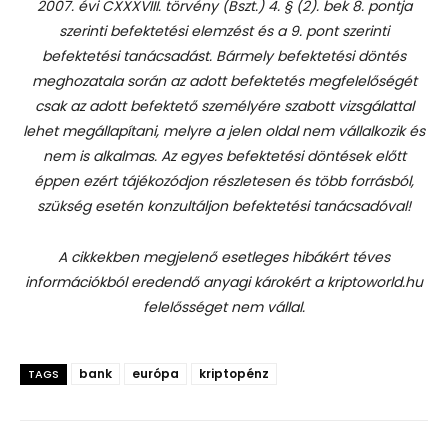
2007. évi CXXXVIII. törvény (Bszt.) 4. § (2). bek 8. pontja
szerinti befektetési elemzést és a 9. pont szerinti
befektetési tanácsadást.
Bármely befektetési döntés
meghozatala során az adott befektetés megfelelőségét
csak az adott befektető személyére szabott vizsgálattal
lehet megállapítani, melyre a jelen oldal nem vállalkozik és
nem is alkalmas. Az egyes befektetési döntések előtt
éppen ezért tájékozódjon részletesen és több forrásból,
szükség esetén konzultáljon befektetési tanácsadóval!
A cikkekben megjelenő esetleges hibákért téves
információkból eredendő anyagi károkért a kriptoworld.hu
felelősséget nem vállal.
bank
európa
kriptopénz
TAGS