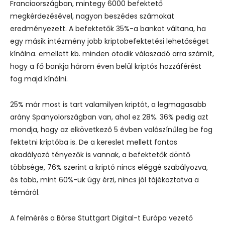
Franciaországban, mintegy 6000 befektető
megkérdezésével, nagyon beszédes számokat
eredményezett.
A befektetők 35%-a bankot váltana, ha
egy másik intézmény jobb kriptobefektetési lehetőséget
kínálna. emellett kb. minden ötödik válaszadó arra számít,
hogy a fő bankja három éven belül kriptós hozzáférést
fog majd kínálni.
25% már most is tart valamilyen kriptót, a legmagasabb
arány Spanyolországban van, ahol ez 28%. 36% pedig azt
mondja, hogy az elkövetkező 5 évben valószínűleg be fog
fektetni kriptóba is.
De a kereslet mellett fontos
akadályozó tényezők is vannak, a befektetők döntő
többsége, 76% szerint a kriptó nincs eléggé szabályozva,
és több, mint 60%-uk úgy érzi, nincs jól tájékoztatva a
témáról.
A felmérés a Börse Stuttgart Digital-t Európa vezető