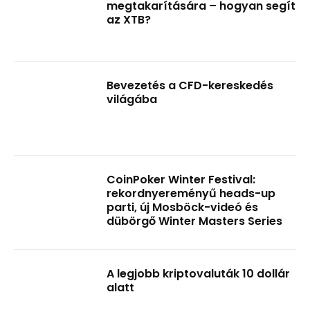
megtakarítására – hogyan segít
az XTB?
Bevezetés a CFD-kereskedés
világába
CoinPoker Winter Festival:
rekordnyereményű heads-up
parti, új Mosböck-videó és
dübörgő Winter Masters Series
A legjobb kriptovaluták 10 dollár
alatt