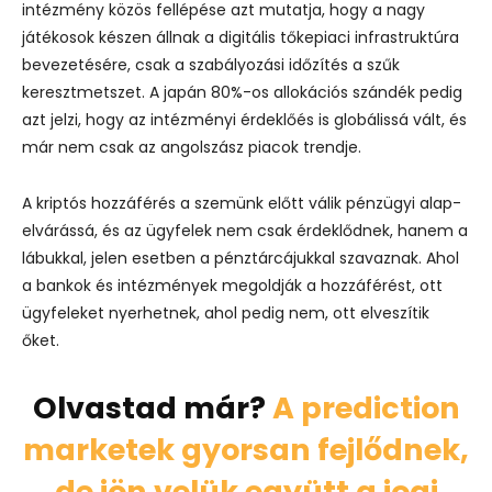
intézmény közös fellépése azt mutatja, hogy a nagy
játékosok készen állnak a digitális tőkepiaci infrastruktúra
bevezetésére, csak a szabályozási időzítés a szűk
keresztmetszet.
A japán 80%-os allokációs szándék pedig
azt jelzi, hogy az intézményi érdeklőés is globálissá vált, és
már nem csak az angolszász piacok trendje.
A kriptós hozzáférés a szemünk előtt válik pénzügyi alap-
elvárássá, és az ügyfelek nem csak érdeklődnek, hanem a
lábukkal, jelen esetben a pénztárcájukkal szavaznak.
Ahol
a bankok és intézmények megoldják a hozzáférést, ott
ügyfeleket nyerhetnek, ahol pedig nem, ott elveszítik
őket.
Olvastad már?
A prediction
marketek gyorsan fejlődnek,
de jön velük együtt a jogi