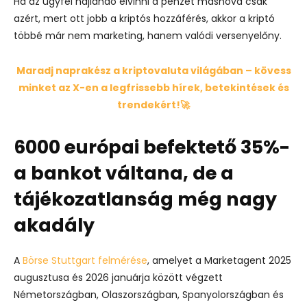
Ha az ügyfél hajlandó elvinni a pénzét máshová csak
azért, mert ott jobb a kriptós hozzáférés, akkor a kriptó
többé már nem marketing, hanem valódi versenyelőny.
Maradj naprakész a kriptovaluta világában – kövess
minket az X-en a legfrissebb hírek, betekintések és
trendekért!🚀
6000 európai befektető 35%-
a bankot váltana, de a
tájékozatlanság még nagy
akadály
A
Börse Stuttgart felmérése
, amelyet a Marketagent 2025
augusztusa és 2026 januárja között végzett
Németországban, Olaszországban, Spanyolországban és