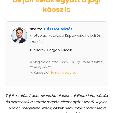
káosz is
Szerző:
Pásztor Miklós
Kriptopiaci kutató, a Kriptoworld.hu külsős
szerzője
Tűz. Kerék. Gőzgép. Bitcoin.
📅 Megjelenés:
2026. április 23.
• 🕓 Utolsó frissítés:
2026. április 25.
✉️ Kapcsolat:
[email protected]
Tájékoztatás: A kriptoworld.hu oldalon található információk
és elemzések a szerzők magánvéleményét tükrözik. A jelen
oldalon megjelenő írások, cikkek nem valósítanak meg a