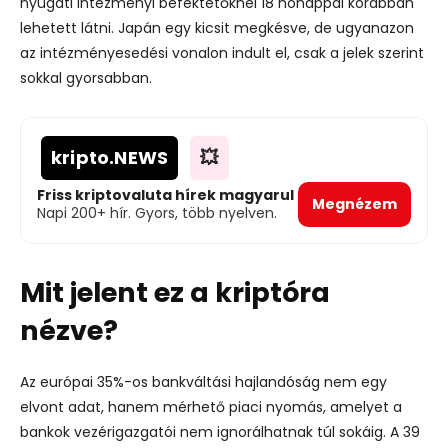
nyugati intézményi befektetőknél 18 hónappal korábban
lehetett látni. Japán egy kicsit megkésve, de ugyanazon
az intézményesedési vonalon indult el, csak a jelek szerint
sokkal gyorsabban.
kripto
.NEWS
💥
Friss kriptovaluta hírek magyarul
Megnézem
Napi 200+ hír. Gyors, több nyelven.
Mit jelent ez a kriptóra
nézve?
Az európai 35%-os bankváltási hajlandóság nem egy
elvont adat, hanem mérhető piaci nyomás, amelyet a
bankok vezérigazgatói nem ignorálhatnak túl sokáig.
A 39