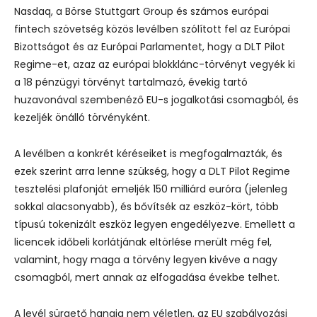
Nasdaq, a Börse Stuttgart Group és számos európai
fintech szövetség közös
levélben szólított fel az Európai
Bizottságot és az Európai Parlamentet
, hogy a DLT Pilot
Regime-et, azaz az európai blokklánc-törvényt vegyék ki
a 18 pénzügyi törvényt tartalmazó, évekig tartó
huzavonával szembenéző EU-s jogalkotási csomagból, és
kezeljék önálló törvényként.
A levélben a konkrét kéréseiket is megfogalmazták, és
ezek szerint arra lenne szükség, hogy a DLT Pilot Regime
tesztelési plafonját emeljék 150 milliárd euróra (jelenleg
sokkal alacsonyabb), és bővítsék az eszköz-kört, több
típusú tokenizált eszköz legyen engedélyezve.
Emellett a
licencek időbeli korlátjának eltörlése merült még fel,
valamint, hogy maga a törvény legyen kivéve a nagy
csomagból, mert annak az elfogadása évekbe telhet.
A levél sürgető hangja nem véletlen, az EU szabályozási