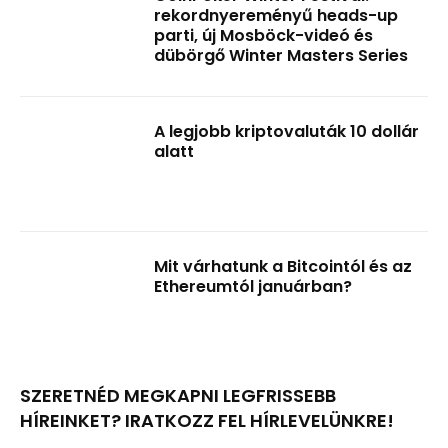
rekordnyereményű heads-up
parti, új Mosböck-videó és
dübörgő Winter Masters Series
A legjobb kriptovaluták 10 dollár
alatt
Mit várhatunk a Bitcointól és az
Ethereumtól januárban?
SZERETNÉD MEGKAPNI LEGFRISSEBB
HÍREINKET? IRATKOZZ FEL HÍRLEVELÜNKRE!