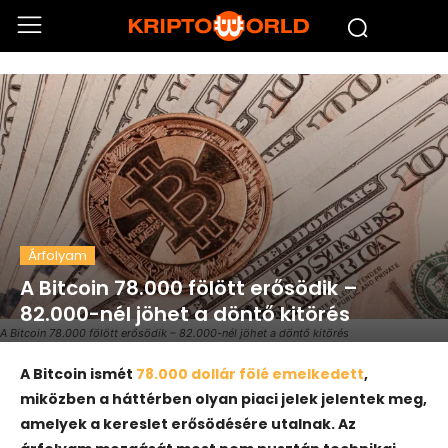
Árfolyam
A Bitcoin 78.000 fölött erősödik –
82.000-nél jöhet a döntő kitörés
A Bitcoin 78.000 fölött erősödik – 82.000-nél jöhet a döntő kitörés
A
Bitcoin
ismét
78.000 dollár fölé emelkedett
,
miközben a háttérben olyan piaci jelek jelentek meg,
amelyek a kereslet erősödésére utalnak. Az