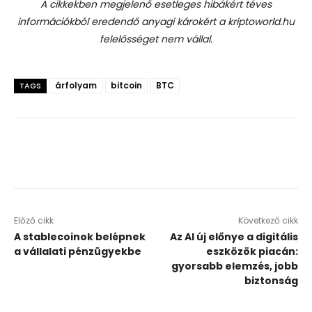
A cikkekben megjelenő esetleges hibákért téves
információkból eredendő anyagi károkért a kriptoworld.hu
felelősséget nem vállal.
árfolyam
bitcoin
BTC
TAGS
Előző cikk
Következő cikk
A stablecoinok belépnek
Az AI új előnye a digitális
a vállalati pénzügyekbe
eszközök piacán:
gyorsabb elemzés, jobb
biztonság