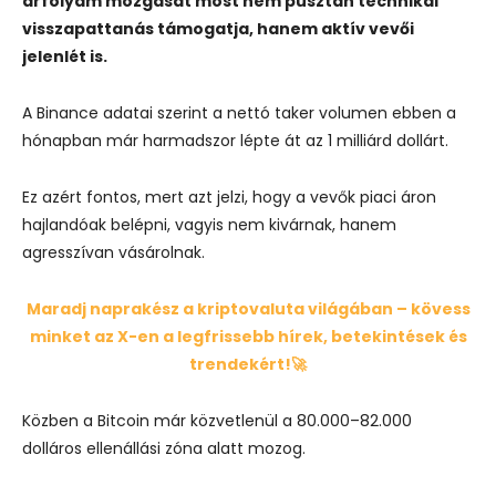
árfolyam mozgását most nem pusztán technikai
visszapattanás támogatja, hanem aktív vevői
jelenlét is.
A Binance adatai szerint a nettó taker volumen ebben a
hónapban már harmadszor lépte át az 1 milliárd dollárt.
Ez azért fontos, mert azt jelzi, hogy a vevők piaci áron
hajlandóak belépni, vagyis nem kivárnak, hanem
agresszívan vásárolnak.
Maradj naprakész a kriptovaluta világában – kövess
minket az X-en a legfrissebb hírek, betekintések és
trendekért!🚀
Közben a Bitcoin már közvetlenül a 80.000–82.000
dolláros ellenállási zóna alatt mozog.