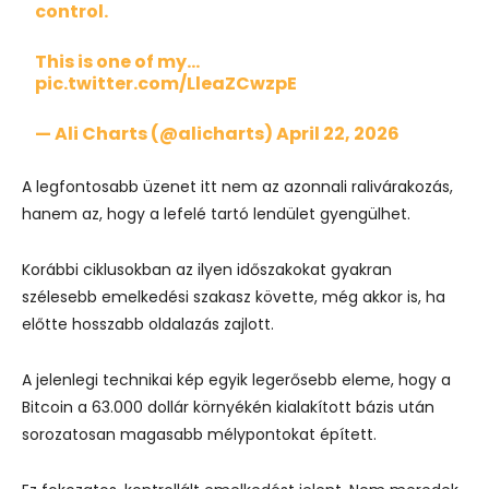
control.
This is one of my…
pic.twitter.com/LleaZCwzpE
— Ali Charts (@alicharts)
April 22, 2026
A legfontosabb üzenet itt nem az azonnali ralivárakozás,
hanem az, hogy a lefelé tartó lendület gyengülhet.
Korábbi ciklusokban az ilyen időszakokat gyakran
szélesebb emelkedési szakasz követte, még akkor is, ha
előtte hosszabb oldalazás zajlott.
A jelenlegi technikai kép egyik legerősebb eleme, hogy a
Bitcoin a 63.000 dollár környékén kialakított bázis után
sorozatosan magasabb mélypontokat épített.