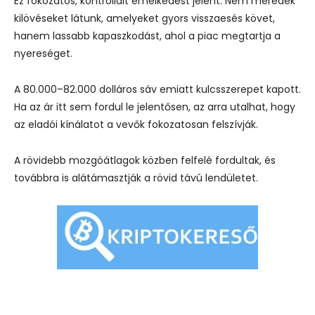
Ez fokozatos, kontrollált emelkedést jelent. Nem meredek
kilövéseket látunk, amelyeket gyors visszaesés követ,
hanem lassabb kapaszkodást, ahol a piac megtartja a
nyereséget.
A 80.000–82.000 dolláros sáv emiatt kulcsszerepet kapott.
Ha az ár itt sem fordul le jelentősen, az arra utalhat, hogy
az eladói kínálatot a vevők fokozatosan felszívják.
A rövidebb mozgóátlagok közben felfelé fordultak, és
továbbra is alátámasztják a rövid távú lendületet.