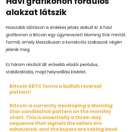
Havi grafikonon fordulós
alakzat látszik
Hosszabb időtávon is érdekes jelzés alakult ki. A havi
grafikonon a Bitcoin egy úgynevezett Morning Star mintát
formál, amely klasszikusan a korrekciós szakaszok végén
jelenik meg.
Ez három részből áll: erősebb eladói periódus,
stabilizálódás, majd helyreállási kísérlet.
Bitcoin
$BTC
forms a bullish reversal
pattern!
Bitcoin is currently developing a Morning
Star candlestick pattern on the monthly
chart. This is essentially a three-day
sequence that signals the sellers are
exhausted, and the buyers are taking back