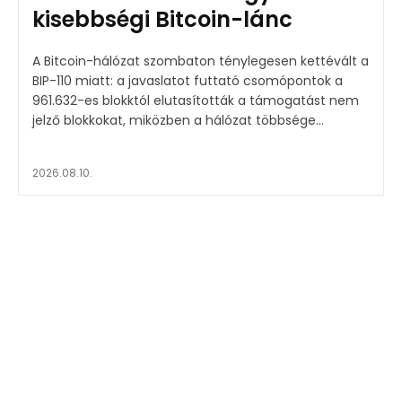
kisebbségi Bitcoin-lánc
A Bitcoin-hálózat szombaton ténylegesen kettévált a
BIP-110 miatt: a javaslatot futtató csomópontok a
961.632-es blokktól elutasították a támogatást nem
jelző blokkokat, miközben a hálózat többsége...
2026.08.10.