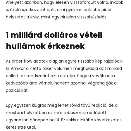
Ahelyett azonban, hogy élesen visszafordult volna, inkább
szűkülő szerkezetet épít, ami gyakran erősebb piaci
helyzetet tükröz, mint egy hirtelen visszahúzódás.
1 milliárd dolláros vételi
hullámok érkeznek
Az order flow adatok alapján egyre tisztább kép rajzolódik
ki. Amikor a nettó taker volumen meghaladja az 1 milliárd
dollárt, az rendszerint azt mutatja, hogy a vevők nem
kedvezőbb árra várnak, hanem azonnal végrehajtják a
pozícióikat.
Egy egyszeri kiugrás még lehet rövid távú reakció, de a
mostani helyzetben ez már többször ismétlődött
ugyanazon hónapon belül. Ez sokkal inkább következetes
keresletre utal.