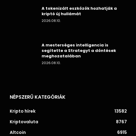
A tokenizált eszközök hozhatják a
kriptó új hullámát
2026.08.10.
A mesterséges intelligencia is
segítette a Strategyt a döntések
meghozatalában
2026.08.10.
NÉPSZERŰ KATEGÓRIÁK
Kripto hírek
13582
Kriptovaluta
8767
Altcoin
6915