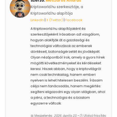
Szerző:
Mészáros András
Kriptoworld.hu szerkesztője, a
Kriptoworld.hu alapítója
LinkedIn
|
X (Twitter)
|
Facebook
A Kriptoworld.hu alapítójaként és
szerkesztőjeként írásaiban azt vizsgálom,
hogyan alakítják át a gazdasági és
technológiai változások az emberek
döntéseit, biztonságérzetét és jövőképét.
Olyan nézőpontból írok, amely a gyors hírek
mögötti következményeket és kérdéseket
keresi. Hiszek abban, hogy a kriptovilágról
nem csak technikailag, hanem emberi
nyelven is lehet hitelesen beszélni. Írásaim
célja nem tanácsadás, hanem megértés:
segíteni eligazodni egy olyan világban, ahol
a pénz, a technológia és a bizalom
egyszerre változik.
📅 Megjelenés:
2026. április 23.
• 🕓 Utolsó frissítés: