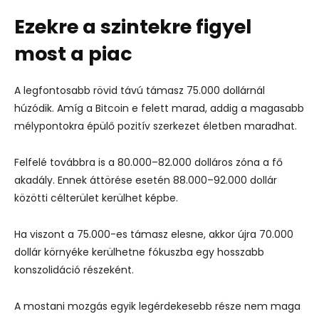
Ezekre a szintekre figyel
most a piac
A legfontosabb rövid távú támasz 75.000 dollárnál
húzódik. Amíg a Bitcoin e felett marad, addig a magasabb
mélypontokra épülő pozitív szerkezet életben maradhat.
Felfelé továbbra is a 80.000–82.000 dolláros zóna a fő
akadály. Ennek áttörése esetén 88.000–92.000 dollár
közötti célterület kerülhet képbe.
Ha viszont a 75.000-es támasz elesne, akkor újra 70.000
dollár környéke kerülhetne fókuszba egy hosszabb
konszolidáció részeként.
A mostani mozgás egyik legérdekesebb része nem maga