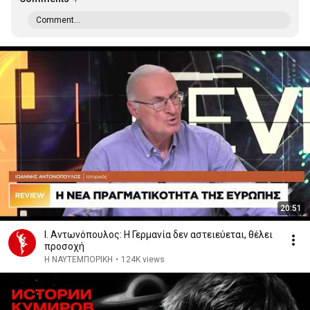
Comment...
20:51
Ι. Αντωνόπουλος: Η Γερμανία δεν αστειεύεται, θέλει
προσοχή
Η ΝΑΥΤΕΜΠΟΡΙΚΗ
•
124K views