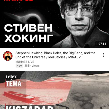
1:07:13
Stephen Hawking: Black Holes, the Big Bang, and the
End of the Universe / Idol Stories / MINAEV
МИНАЕВ LIVE
New
388K views