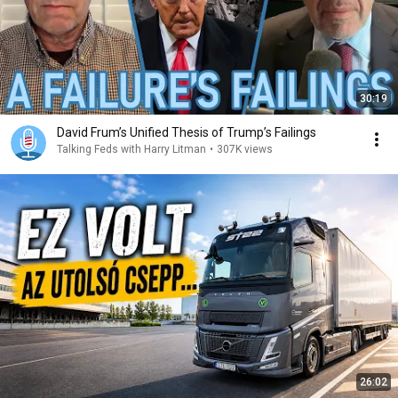
30:19
David Frum’s Unified Thesis of Trump’s Failings
Talking Feds with Harry Litman
•
307K views
26:02