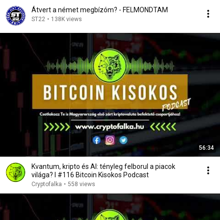
Átvert a német megbízóm? - FELMONDTAM
ST22
•
138K views
56:34
Kvantum, kripto és AI: tényleg felborul a piacok
világa? I #116 Bitcoin Kisokos Podcast
Cryptofalka
•
558 views