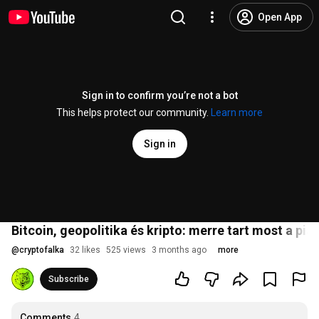
Open App
Sign in to confirm you’re not a bot
This helps protect our community.
Learn more
Sign in
Bitcoin, geopolitika és kripto: merre tart most a piac
@
cryptofalka
32 likes
525 views
3 months ago
more
Subscribe
Comments
4