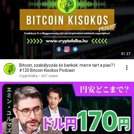
51:27
Bitcoin, szabályozás és bankok: merre tart a piac? I
#120 Bitcoin Kisokos Podcast
Cryptofalka
•
607 views