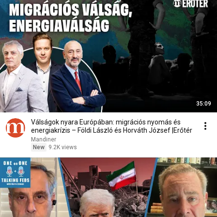
35:09
Válságok nyara Európában: migrációs nyomás és
energiakrízis – Földi László és Horváth József |Erőtér
Mandiner
New
9.2K views