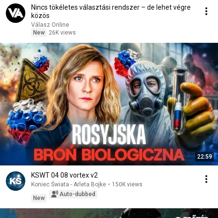
Nincs tökéletes választási rendszer – de lehet végre
közös
Válasz Online
New
26K views
22:59
KSWT 04 08 vortex v2
Koniec Świata - Arleta Bojke
•
150K views
Auto-dubbed
New