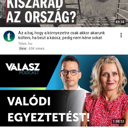
49:34
Az a baj, hogy a környezetre csak akkor akarunk
költeni, ha beüt a káosz, pedig nem kéne sokat
Telex․hu
New
65K views
1:08:51