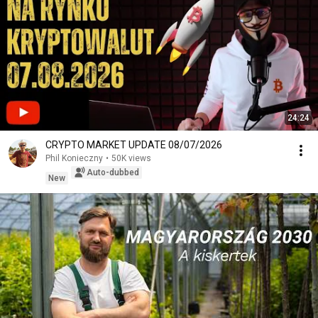
24:24
CRYPTO MARKET UPDATE 08/07/2026
Phil Konieczny
•
50K views
Auto-dubbed
New