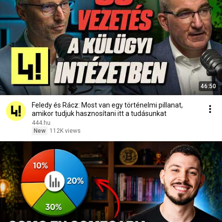
46:50
Feledy és Rácz: Most van egy történelmi pillanat,
amikor tudjuk hasznosítani itt a tudásunkat
444.hu
New
112K views