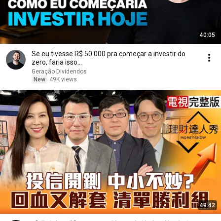
40:05
Se eu tivesse R$ 50.000 pra começar a investir do
zero, faria isso...
Geração Dividendos
New
49K views
49:42