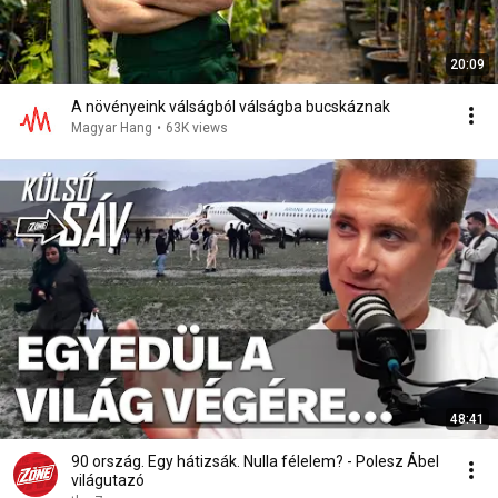
20:09
A növényeink válságból válságba bucskáznak
Magyar Hang
•
63K views
48:41
90 ország. Egy hátizsák. Nulla félelem? - Polesz Ábel
világutazó