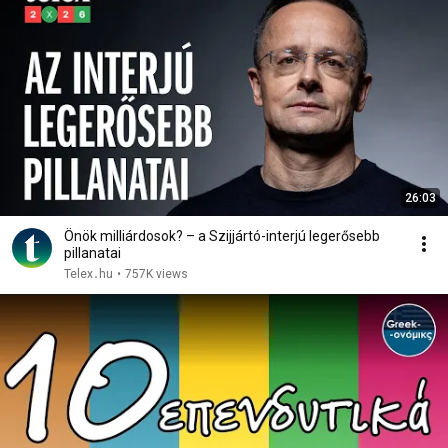
26:03
Önök milliárdosok? – a Szijjártó-interjú legerősebb
pillanatai
Telex․hu
•
757K views