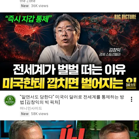
the Zone
New
36K views
34:11
"알면서도 당한다" 미국이 달러로 전세계를 통제하는 방
법 [김창익의 빅 픽처]
머니인사이드
New
58K views