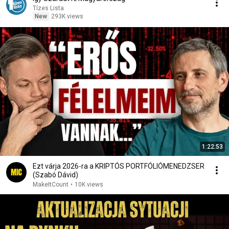
Tízes Lista
New
293K views
1:22:53
Ezt várja 2026-ra a KRIPTÓS PORTFÓLIÓMENEDZSER
(Szabó Dávid)
MakeItCount
•
10K views