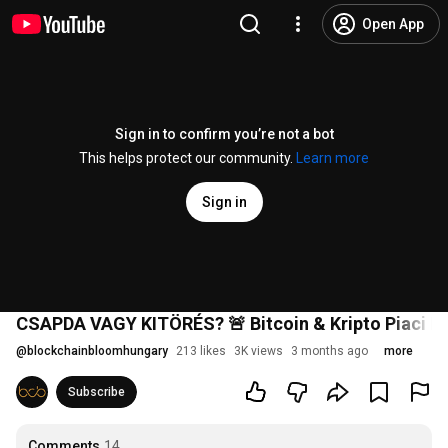
Open App
Sign in to confirm you’re not a bot
This helps protect our community.
Learn more
Sign in
CSAPDA VAGY KITÖRÉS? 🚨 Bitcoin & Kripto Piaci El
@
blockchainbloomhungary
213 likes
3K views
3 months ago
more
Subscribe
Comments
14