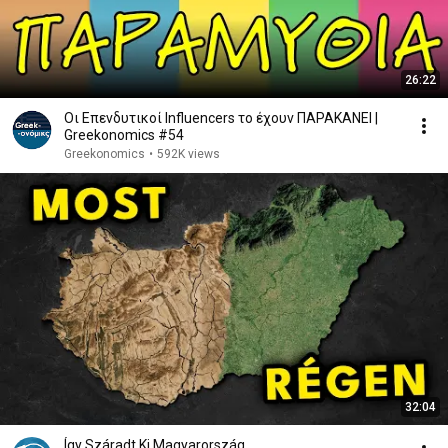
26:22
Οι Επενδυτικοί Influencers το έχουν ΠΑΡΑΚΑΝΕΙ |
Greekonomics #54
Greekonomics
•
592K views
32:04
Így Száradt Ki Magyarország