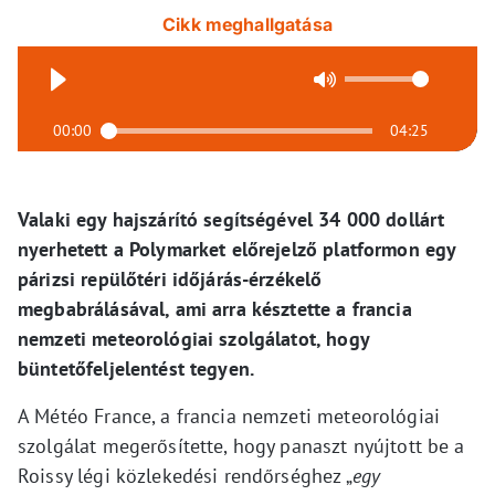
Cikk meghallgatása
00:00
04:25
Valaki egy hajszárító segítségével 34 000 dollárt
nyerhetett a Polymarket előrejelző platformon egy
párizsi repülőtéri időjárás-érzékelő
megbabrálásával, ami arra késztette a francia
nemzeti meteorológiai szolgálatot, hogy
büntetőfeljelentést tegyen.
A Météo France, a francia nemzeti meteorológiai
szolgálat megerősítette, hogy panaszt nyújtott be a
Roissy légi közlekedési rendőrséghez „
egy