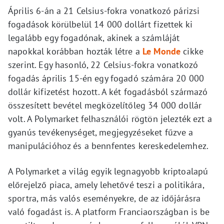
Április 6-án a 21 Celsius-fokra vonatkozó párizsi
fogadások körülbelül 14 000 dollárt fizettek ki
legalább egy fogadónak, akinek a számláját
napokkal korábban hozták létre a
Le Monde
cikke
szerint. Egy hasonló, 22 Celsius-fokra vonatkozó
fogadás április 15-én egy fogadó számára 20 000
dollár kifizetést hozott. A két fogadásból származó
összesített bevétel megközelítőleg 34 000 dollár
volt. A Polymarket felhasználói rögtön jelezték ezt a
gyanús tevékenységet, megjegyzéseket fűzve a
manipulációhoz és a bennfentes kereskedelemhez.
A Polymarket a világ egyik legnagyobb kriptoalapú
előrejelző piaca, amely lehetővé teszi a politikára,
sportra, más valós eseményekre, de az időjárásra
való fogadást is. A platform Franciaországban is be