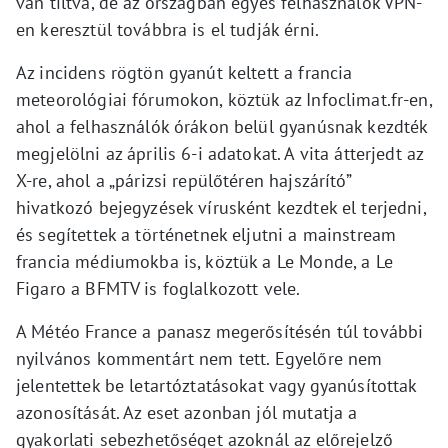
van tiltva, de az országban egyes felhasználók VPN-
en keresztül továbbra is el tudják érni.
Az incidens rögtön gyanút keltett a francia
meteorológiai fórumokon, köztük az Infoclimat.fr-en,
ahol a felhasználók órákon belül gyanúsnak kezdték
megjelölni az április 6-i adatokat. A vita átterjedt az
X-re, ahol a „párizsi repülőtéren hajszárító”
hivatkozó bejegyzések vírusként kezdtek el terjedni,
és segítettek a történetnek eljutni a mainstream
francia médiumokba is, köztük a Le Monde, a Le
Figaro a BFMTV is foglalkozott vele.
A Météo France a panasz megerősítésén túl további
nyilvános kommentárt nem tett. Egyelőre nem
jelentettek be letartóztatásokat vagy gyanúsítottak
azonosítását. Az eset azonban jól mutatja a
gyakorlati sebezhetőséget azoknál az előrejelző