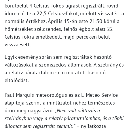
körülbelül 4 Celsius-fokos ugrást regisztrált, rövid
időre elérte a 22,5 Celsius-fokot, mielőtt visszatért a
normális értékhez. Április 15-én este 21:30 körül a
hőmérséklet szélcsendes, felhős égbolt alatt 22
Celsius-fokra emelkedett, majd perceken belül
visszaesett.
Egyik esemény során sem regisztráltak hasonló
változásokat a szomszédos állomások. A szélirány és
a relatív páratartalom sem mutatott hasonló
eltolódást.
Paul Marquis meteorológus és az E-Meteo Service
alapítója szerint a mintázatot nehéz természetes
úton megmagyarázni.
„Nem volt változás a
szélirányban vagy a relatív páratartalomban, és a többi
állomás sem regisztrált semmit.
” – nyilatkozta