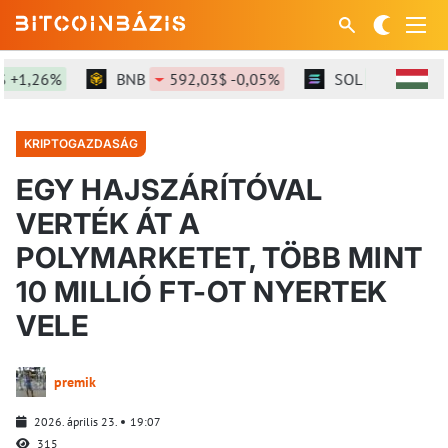
1,26%
BNB
592,03$ -0,05%
SOL
74,12$ +1,2
KRIPTOGAZDASÁG
EGY HAJSZÁRÍTÓVAL
VERTÉK ÁT A
POLYMARKETET, TÖBB MINT
10 MILLIÓ FT-OT NYERTEK
VELE
premik
2026. április 23.
19:07
315