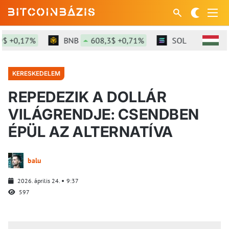
 +0,17%
BNB
608,3$ +0,71%
SOL
77,27$ +1,
KERESKEDELEM
REPEDEZIK A DOLLÁR
VILÁGRENDJE: CSENDBEN
ÉPÜL AZ ALTERNATÍVA
balu
2026. április 24.
9:37
597