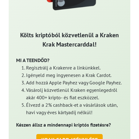
Költs kriptóból közvetlenül a Kraken
Krak Mastercarddal!
MI A TEENDŐD?
Regisztrálj a Krakenre a linkünkkel.
Igényeld meg ingyenesen a Krak Cardot.
Add hozzá Apple Payhez vagy Google Payhez.
Vásárolj közvetlenül Kraken egyenlegedről
akár 400+ kripto- és fiat eszközzel.
Élvezd a 2% cashback-et a vásárlások után,
havi vagy éves kártyadíj nélkül!
Készen állsz a mindennapi kriptós fizetésre?