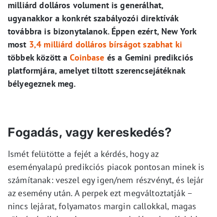
milliárd dolláros volument is generálhat,
ugyanakkor a konkrét szabályozói direktívák
továbbra is bizonytalanok. Éppen ezért, New York
most
3,4 milliárd dolláros bírságot szabhat ki
többek között a
Coinbase
és a Gemini predikciós
platformjára, amelyet tiltott szerencsejátéknak
bélyegeznek meg.
Fogadás, vagy kereskedés?
Ismét felütötte a fejét a kérdés, hogy az
eseményalapú predikciós piacok pontosan minek is
számítanak: veszel egy igen/nem részvényt, és lejár
az esemény után. A perpek ezt megváltoztatják –
nincs lejárat, folyamatos margin callokkal, magas