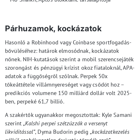
Párhuzamok, kockázatok
Hasonló a Robinhood vagy Coinbase sportfogadás-
bővüléséhez: határok elmosódnak, kockázatok
nőnek. NIH-kutatások szerint a mobil szerencsejáték
szorongást és pénzügyi krízist okoz fiataloknál, APA-
adatok a függőségről szólnak. Perpek 50x
tőkeáttétele villámnyereséget vagy csődöt hoz –
predikciós volumene 150 milliárd dollár volt 2025-
ben, perpeké 61,7 billió.
A szakértők ugyanakkor megosztottak: Kyle Samani
szerint
„Kalshi perpei szétzúzzák a versenyt
likviditással”
, Dyma Budorin pedig
„kockázatkezelés