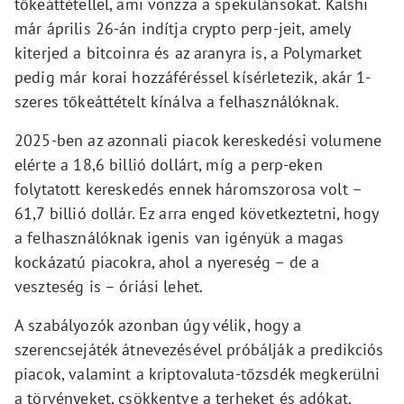
tőkeáttétellel, ami vonzza a spekulánsokat. Kalshi
már április 26-án indítja crypto perp-jeit, amely
kiterjed a bitcoinra és az aranyra is, a Polymarket
pedig már korai hozzáféréssel kísérletezik, akár 1-
szeres tőkeáttételt kínálva a felhasználóknak.
2025-ben az azonnali piacok kereskedési volumene
elérte a 18,6 billió dollárt, míg a perp-eken
folytatott kereskedés ennek háromszorosa volt –
61,7 billió dollár. Ez arra enged következtetni, hogy
a felhasználóknak igenis van igényük a magas
kockázatú piacokra, ahol a nyereség – de a
veszteség is – óriási lehet.
A szabályozók azonban úgy vélik, hogy a
szerencsejáték átnevezésével próbálják a predikciós
piacok, valamint a kriptovaluta-tőzsdék megkerülni
a törvényeket, csökkentve a terheket és adókat.