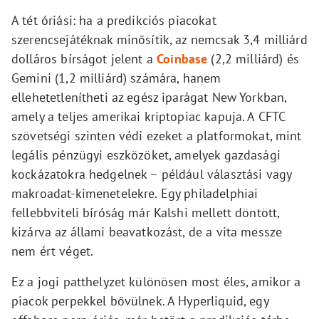
A tét óriási: ha a predikciós piacokat
szerencsejátéknak minősítik, az nemcsak 3,4 milliárd
dolláros bírságot jelent a
Coinbase
(2,2 milliárd) és
Gemini (1,2 milliárd) számára, hanem
ellehetetlenítheti az egész iparágat New Yorkban,
amely a teljes amerikai kriptopiac kapuja. A CFTC
szövetségi szinten védi ezeket a platformokat, mint
legális pénzügyi eszközöket, amelyek gazdasági
kockázatokra hedgelnek – például választási vagy
makroadat-kimenetelekre. Egy philadelphiai
fellebbviteli bíróság már Kalshi mellett döntött,
kizárva az állami beavatkozást, de a vita messze
nem ért véget.
Ez a jogi patthelyzet különösen most éles, amikor a
piacok perpekkel bővülnek. A Hyperliquid, egy