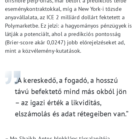
offshore perp-óriás, már betört a predikciós térbe
eseménykontraktokkal, míg a New York-i tőzsde
anyavállalata, az ICE 2 milliárd dollárt fektetett a
Polymarketbe. Ez jelzi: a hagyományos pénzügyek is
látják a potenciált, ahol a predikciós pontosság
(Brier-score akár 0,0247) jobb előrejelzéseket ad,
mint a közvélemény-kutatások.
„A kereskedő, a fogadó, a hosszú
távú befektető mind más okból jön
– az igazi érték a likviditás,
elszámolás és adat rétegeiben van.”
– Mo Shaikh, Aptos blokklánc társalapítója