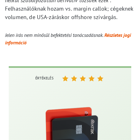
nélkül szabályozatlan derivatív tőzsdék ezek
”.
Felhasználóknak hozam vs. margin callok; cégeknek
volumen, de USA-záráskor offshore szivárgás.
Jelen írás nem minősül befektetési tanácsadásnak.
Részletes jogi
információ
ÉRTÉKELÉS