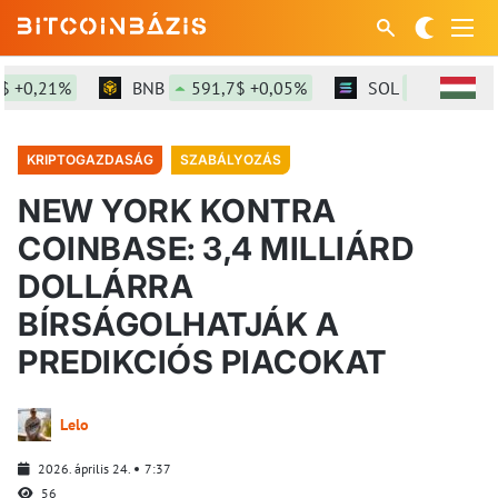
0,21%
BNB
591,7$ +0,05%
SOL
73,45$ +0,7
KRIPTOGAZDASÁG
SZABÁLYOZÁS
NEW YORK KONTRA
COINBASE: 3,4 MILLIÁRD
DOLLÁRRA
BÍRSÁGOLHATJÁK A
PREDIKCIÓS PIACOKAT
Lelo
2026. április 24.
7:37
56