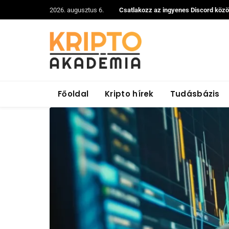
2026. augusztus 6.
Csatlakozz az ingyenes Discord köz
Főoldal
Kripto hírek
Tudásbázis