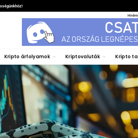
össégünkhöz!
Hirdet
Kripto árfolyamok
Kriptovaluták
Kripto t