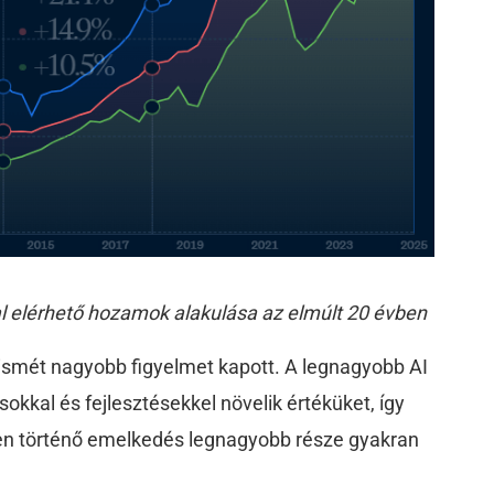
l elérhető hozamok alakulása az elmúlt 20 évben
 ismét nagyobb figyelmet kapott. A legnagyobb AI
kal és fejlesztésekkel növelik értéküket, így
en történő emelkedés legnagyobb része gyakran