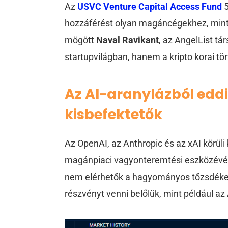
Az
USVC Venture Capital Access Fund
5
hozzáférést olyan magáncégekhez, min
mögött
Naval Ravikant
, az AngelList tá
startupvilágban, hanem a kripto korai tör
Az AI-aranylázból edd
kisbefektetők
Az OpenAI, az Anthropic és az xAI körüli
magánpiaci vagyonteremtési eszközévé 
nem elérhetők a hagyományos tőzsdéken
részvényt venni belőlük, mint például az 