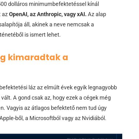
00 dolláros minimumbefektetéssel kínál
t az
OpenAI, az Anthropic, vagy xAI.
Az alap
rsalapítója áll, akinek a neve nemcsak a
ténetéből is ismert lehet.
ig kimaradtak a
 befektetési láz az elmúlt évek egyik legnagyobb
vált. A gond csak az, hogy ezek a cégek még
. Vagyis az átlagos befektető nem tud úgy
Apple-ből, a Microsoftból vagy az Nvidiából.