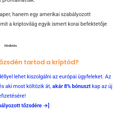
aper, hanem egy amerikai szabályozott
mit a kriptovilág egyik ismert korai befektetője
Hirdetés
tőzsdén tartod a kriptód?
llyel lehet kiszolgálni az európai ügyfeleket. Az
 aki most költözik át,
akár 8% bónuszt
kap az új
efizetésére!
bályozott tőzsdére →]