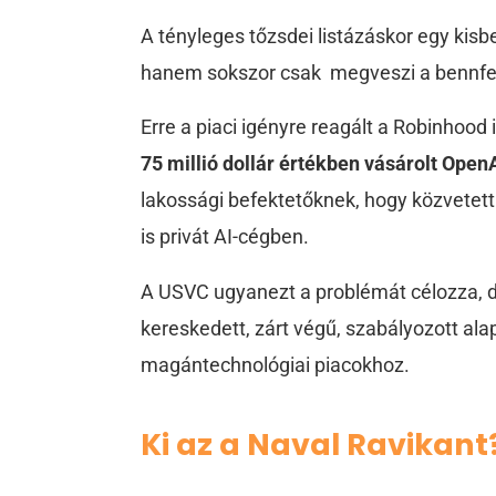
A tényleges tőzsdei listázáskor egy kis
hanem sokszor csak megveszi a bennfent
Erre a piaci igényre reagált a Robinhood i
75 millió dollár értékben vásárolt Ope
lakossági befektetőknek, hogy közvetett
is privát AI-cégben.
A USVC ugyanezt a problémát célozza, 
kereskedett, zárt végű, szabályozott al
magántechnológiai piacokhoz.
Ki az a Naval Ravikant