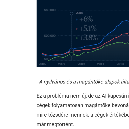
A nyilvános és a magántőke alapok álta
Ez a probléma nem új, de az AI kapcsán
cégek folyamatosan magántőke bevonások
mire tőzsdére mennek, a cégek értékéb
már megtörtént.