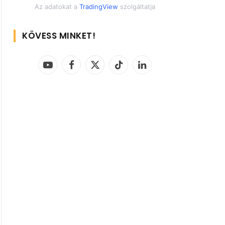
Az adatokat a
TradingView
szolgáltatja
KÖVESS MINKET!
YouTube
Facebook
X
TikTok
LinkedIn
(Twitter)