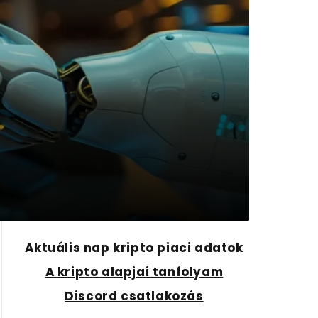
Aktuális nap kripto piaci adatok
A kripto alapjai tanfolyam
Discord csatlakozás