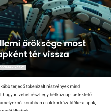
ellemi öröksége most
apként tér vissza
BITCOINBÁNYÁSZAT
inkább terjedő tokenizált részvények mind
t: hogyan vehet részt egy hétköznapi befektető
, amelyekből korábban csak kockázatitőke-alapok,
profitálhattak.