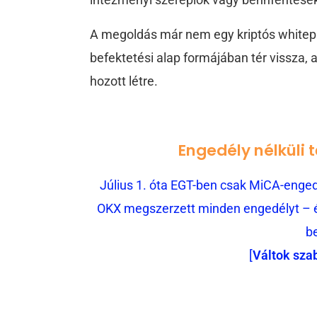
A megoldás már nem egy kriptós whitep
befektetési alap formájában tér vissza, a
hozott létre.
Engedély nélküli 
Július 1. óta EGT-ben csak MiCA-engedé
OKX megszerzett minden engedélyt – és
b
[
Váltok sza