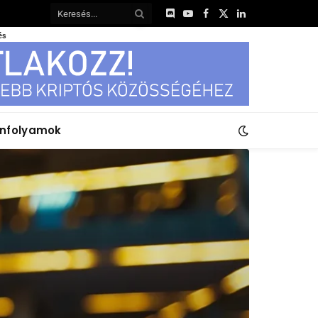
Discord
YouTube
Facebook
X
LinkedIn
(Twitter)
és
anfolyamok