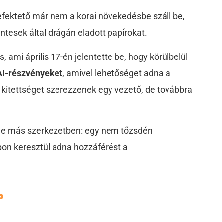
befektető már nem a korai növekedésbe száll be,
esek által drágán eladott papírokat.
s, ami április 17-én jelentette be, hogy körülbelül
nAI-részvényeket
, amivel lehetőséget adna a
 kitettséget szerezzenek egy vezető, de továbbra
de más szerkezetben: egy nem tőzsdén
apon keresztül adna hozzáférést a
?