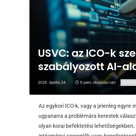
USVC: az ICO-k sz
szabályozott AI-al
2026. április 24.
5 perc olvasási idő
AI ÉS 
Az egykori ICO-k, vagy a jelenleg egyre 
ugyanarra a problémára kerestek válasz
olyan korai befektetési lehetőségekben
intézményi szereplők vagy bennfentesek 