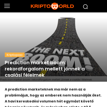
Kriptopiac
Prediction market boom:
rekordforgalom mellett jönnek a
csalási félelmek
Prediction market boom: rekordforgalom mellett jönnek a csalási félelmek
A prediction marketeknek ma már nem az a
problémájuk, hogy az emberek nem használják őket.
A havi kereskedési volumen hét egymást követő