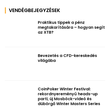
VENDÉGBEJEGYZÉSEK
Praktikus tippek a pénz
megtakarítására – hogyan segít
az XTB?
Bevezetés a CFD-kereskedés
világába
CoinPoker Winter Festival:
rekordnyereményű heads-up
parti, új Mosböck-videó és
dübörgő Winter Masters Series