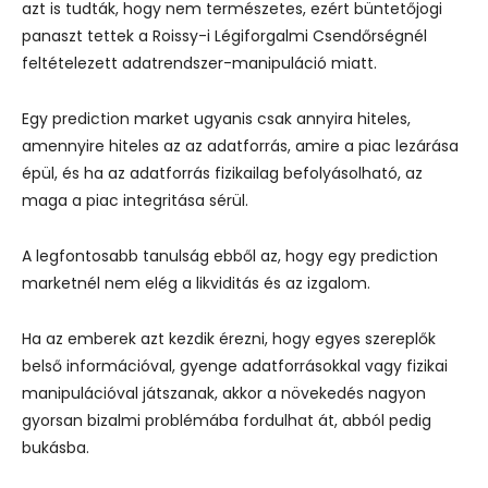
azt is tudták, hogy nem természetes, ezért büntetőjogi
panaszt tettek a Roissy-i Légiforgalmi Csendőrségnél
feltételezett adatrendszer-manipuláció miatt.
Egy prediction market ugyanis csak annyira hiteles,
amennyire hiteles az az adatforrás, amire a piac lezárása
épül, és ha az adatforrás fizikailag befolyásolható, az
maga a piac integritása sérül.
A legfontosabb tanulság ebből az, hogy egy prediction
marketnél nem elég a likviditás és az izgalom.
Ha az emberek azt kezdik érezni, hogy egyes szereplők
belső információval, gyenge adatforrásokkal vagy fizikai
manipulációval játszanak, akkor a növekedés nagyon
gyorsan bizalmi problémába fordulhat át, abból pedig
bukásba.