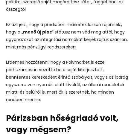
politikai szereplő saját magára tesz tétet, függetlenül az
összegtől.
Ez azt jelzi, hogy a prediction marketek lassan rájönnek:,
hogy a „
menő új piac
” státusz nem véd meg attól, hogy
ugyanazokat az integritási normákat kérjék rajtuk számon,
mint más pénzügyi rendszereken.
Érdemes hozzátenni, hogy a Polymarket is ezzel
párhuzamosan vezette be a saját kiterjesztett,
bennfentes kereskedést érintő szabályait, vagyis az iparág
egyszerre van nyomás alatt kívülről, az állami rendeletek
miatt, és belülről is, mert ők is szeretnék, ha minden
rendben menne.
Párizsban hőségriadó volt,
vagy mégsem?