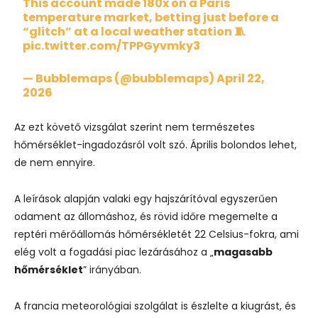
This account made 180x on a Paris
temperature market, betting just before a
“glitch” at a local weather station 🧵
pic.twitter.com/TPPGyvmky3
— Bubblemaps (@bubblemaps)
April 22,
2026
Az ezt követő vizsgálat szerint nem természetes
hőmérséklet-ingadozásról volt szó. Április bolondos lehet,
de nem ennyire.
A leírások alapján valaki egy hajszárítóval egyszerűen
odament az állomáshoz, és rövid időre megemelte a
reptéri mérőállomás hőmérsékletét 22 Celsius-fokra, ami
elég volt a fogadási piac lezárásához a „
magasabb
hőmérséklet
” irányában.
A francia meteorológiai szolgálat is észlelte a kiugrást, és