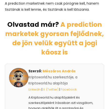
A prediction marketnek nem csak pörögnie kell, hanem
tisztának is kell lennie, és tisztának is kell látszania.
Olvastad már?
A prediction
marketek gyorsan fejlődnek,
de jön velük együtt a jogi
káosz is
Szerző:
Mészáros András
Kriptoworld.hu szerkesztője, a
Kriptoworld.hu alapítója
LinkedIn
|
X (Twitter)
|
Facebook
A Kriptoworld.hu alapítójaként és
szerkesztőjeként írásaiban azt vizsgálom,
hogyan alakítják át a gazdasági és