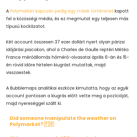
A
Polymarket kapcsán pedig egy másik történetet
kapott
fel a közösségi média, és ez megmutat egy teljesen más
típusú kockázatot.
Két account összesen 37 ezer dollárt nyert olyan párizsi
időjárási piacokon, ahol a Charles de Gaulle reptéri Météo
France mérőállomás hőmérő-olvasatai április 6-án és 15-
én rövid időre hirtelen kiugrást mutattak, majd
visszaestek.
A Bubblemaps analitikai eszköze kimutatta, hogy az egyik
account pontosan a kiugrás előtt vette meg a pozícióját,
majd nyereséggel szállt ki.
Did someone manipulate the weather on
Polymarket? 🇫🇷