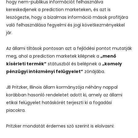
hogy nem-publikus információt felhasználva
kereskedjenek a prediction marketeken, és azt is
leszögezte, hogy a bizalmas információ mások profitjára
való felhasználása fegyelmi és jogi következményekkel
jár.
Az állami tiltások pontosan azt a fejlődési pontot mutatják
meg, ahol a prediction marketek kilépnek a
„menő
kísérleti termék”
státuszból és belépnek a
„komoly
pénzügyi intézményi felügyelet”
zónájába.
JB Pritzker, Illinois állam kormányzója néhány nappal
korábban hasonló rendeletet adott ki, amely az állami
etikai felügyelet hatáskörét terjeszti ki a fogadási
piacokra.
Pritzker mondatát érdemes szó szerint is elolvasni: