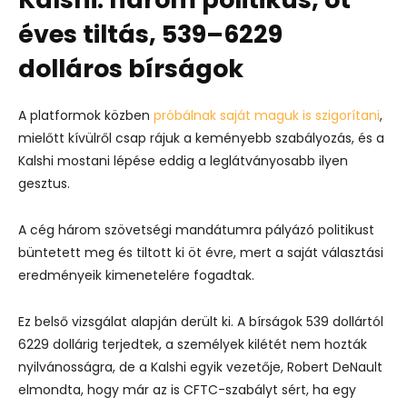
éves tiltás, 539–6229
dolláros bírságok
A platformok közben
próbálnak saját maguk is szigorítani
,
mielőtt kívülről csap rájuk a keményebb szabályozás, és a
Kalshi mostani lépése eddig a leglátványosabb ilyen
gesztus.
A cég három szövetségi mandátumra pályázó politikust
büntetett meg és tiltott ki öt évre, mert a saját választási
eredményeik kimenetelére fogadtak.
Ez belső vizsgálat alapján derült ki. A bírságok 539 dollártól
6229 dollárig terjedtek, a személyek kilétét nem hozták
nyilvánosságra, de a Kalshi egyik vezetője, Robert DeNault
elmondta, hogy már az is CFTC-szabályt sért, ha egy