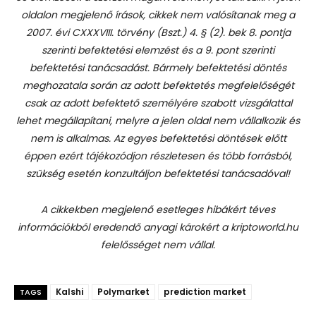
oldalon megjelenő írások, cikkek nem valósítanak meg a
2007. évi CXXXVIII. törvény (Bszt.) 4. § (2). bek 8. pontja
szerinti befektetési elemzést és a 9. pont szerinti
befektetési tanácsadást.
Bármely befektetési döntés
meghozatala során az adott befektetés megfelelőségét
csak az adott befektető személyére szabott vizsgálattal
lehet megállapítani, melyre a jelen oldal nem vállalkozik és
nem is alkalmas. Az egyes befektetési döntések előtt
éppen ezért tájékozódjon részletesen és több forrásból,
szükség esetén konzultáljon befektetési tanácsadóval!
A cikkekben megjelenő esetleges hibákért téves
információkból eredendő anyagi károkért a kriptoworld.hu
felelősséget nem vállal.
Kalshi
Polymarket
prediction market
TAGS