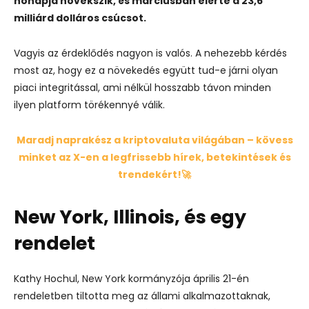
hónapja növekszik, és márciusban elérte a 23,6
milliárd dolláros csúcsot.
Vagyis az érdeklődés nagyon is valós. A nehezebb kérdés
most az, hogy ez a növekedés együtt tud-e járni olyan
piaci integritással, ami nélkül hosszabb távon minden
ilyen platform törékennyé válik.
Maradj naprakész a kriptovaluta világában – kövess
minket az X-en a legfrissebb hírek, betekintések és
trendekért!🚀
New York, Illinois, és egy
rendelet
Kathy Hochul, New York kormányzója április 21-én
rendeletben tiltotta meg
az állami alkalmazottaknak,