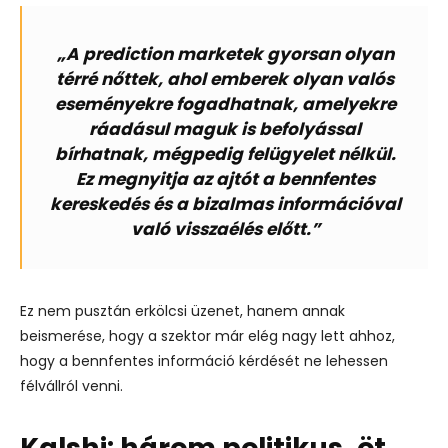
„A prediction marketek gyorsan olyan
térré nőttek, ahol emberek olyan valós
eseményekre fogadhatnak, amelyekre
ráadásul maguk is befolyással
bírhatnak, mégpedig felügyelet nélkül.
Ez megnyitja az ajtót a bennfentes
kereskedés és a bizalmas információval
való visszaélés előtt.”
Ez nem pusztán erkölcsi üzenet, hanem annak
beismerése, hogy a szektor már elég nagy lett ahhoz,
hogy a bennfentes információ kérdését ne lehessen
félvállról venni.
Kalshi: három politikus, öt