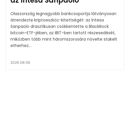
az Intesa Sanpaolo
Olaszország legnagyobb bankcsoportja látványosan
átrendezte kriptoeszköz-kitettségét: az Intesa
Sanpaolo drasztikusan csökkentette a BlackRock
bitcoin-ETF-jében, az IBIT-ben tartott részesedését,
miközben több mint háromszorosára növelte stakelt
etherhez...
2026.08.06.