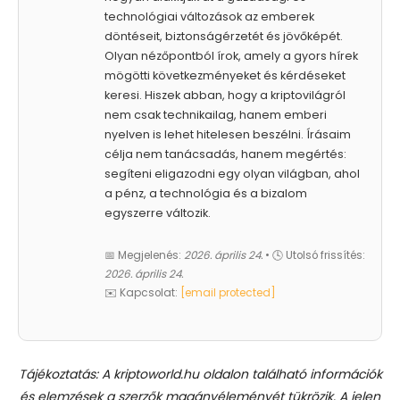
technológiai változások az emberek
döntéseit, biztonságérzetét és jövőképét.
Olyan nézőpontból írok, amely a gyors hírek
mögötti következményeket és kérdéseket
keresi. Hiszek abban, hogy a kriptovilágról
nem csak technikailag, hanem emberi
nyelven is lehet hitelesen beszélni. Írásaim
célja nem tanácsadás, hanem megértés:
segíteni eligazodni egy olyan világban, ahol
a pénz, a technológia és a bizalom
egyszerre változik.
📅 Megjelenés:
2026. április 24.
• 🕓 Utolsó frissítés:
2026. április 24.
✉️ Kapcsolat:
[email protected]
Tájékoztatás: A kriptoworld.hu oldalon található információk
és elemzések a szerzők magánvéleményét tükrözik. A jelen