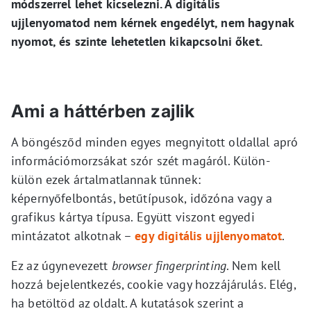
módszerrel lehet kicselezni. A digitális
ujjlenyomatod nem kérnek engedélyt, nem hagynak
nyomot, és szinte lehetetlen kikapcsolni őket.
Ami a háttérben zajlik
A böngésződ minden egyes megnyitott oldallal apró
információmorzsákat szór szét magáról. Külön-
külön ezek ártalmatlannak tűnnek:
képernyőfelbontás, betűtípusok, időzóna vagy a
grafikus kártya típusa. Együtt viszont egyedi
mintázatot alkotnak –
egy digitális ujjlenyomatot
.
Ez az úgynevezett
browser fingerprinting
. Nem kell
hozzá bejelentkezés, cookie vagy hozzájárulás. Elég,
ha betöltöd az oldalt. A kutatások szerint a