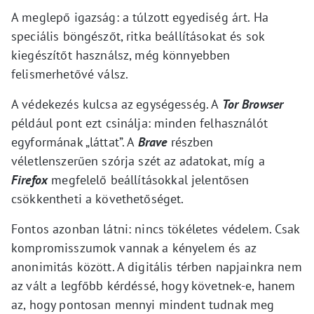
A meglepő igazság: a túlzott egyediség árt. Ha
speciális böngészőt, ritka beállításokat és sok
kiegészítőt használsz, még könnyebben
felismerhetővé válsz.
A védekezés kulcsa az egységesség. A
Tor Browser
például pont ezt csinálja: minden felhasználót
egyformának „láttat”. A
Brave
részben
véletlenszerűen szórja szét az adatokat, míg a
Firefox
megfelelő beállításokkal jelentősen
csökkentheti a követhetőséget.
Fontos azonban látni: nincs tökéletes védelem. Csak
kompromisszumok vannak a kényelem és az
anonimitás között. A digitális térben napjainkra nem
az vált a legfőbb kérdéssé, hogy követnek-e, hanem
az, hogy pontosan mennyi mindent tudnak meg