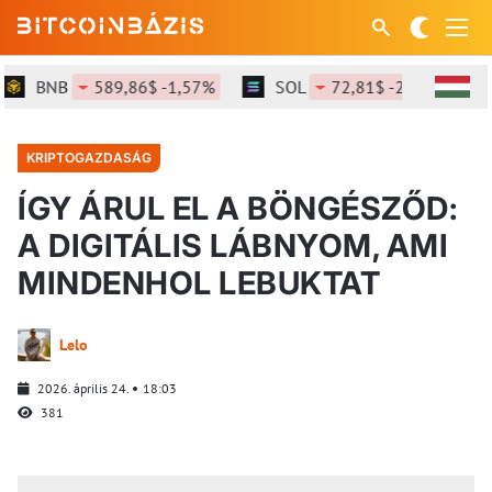
BNB
589,86$ -1,57%
SOL
72,81$ -2,16%
KRIPTOGAZDASÁG
ÍGY ÁRUL EL A BÖNGÉSZŐD:
A DIGITÁLIS LÁBNYOM, AMI
MINDENHOL LEBUKTAT
Lelo
2026. április 24.
18:03
381