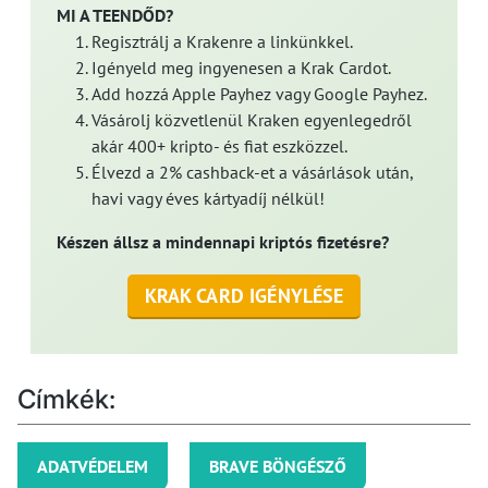
MI A TEENDŐD?
Regisztrálj a Krakenre a linkünkkel.
Igényeld meg ingyenesen a Krak Cardot.
Add hozzá Apple Payhez vagy Google Payhez.
Vásárolj közvetlenül Kraken egyenlegedről
akár 400+ kripto- és fiat eszközzel.
Élvezd a 2% cashback-et a vásárlások után,
havi vagy éves kártyadíj nélkül!
Készen állsz a mindennapi kriptós fizetésre?
KRAK CARD IGÉNYLÉSE
Címkék:
ADATVÉDELEM
BRAVE BÖNGÉSZŐ