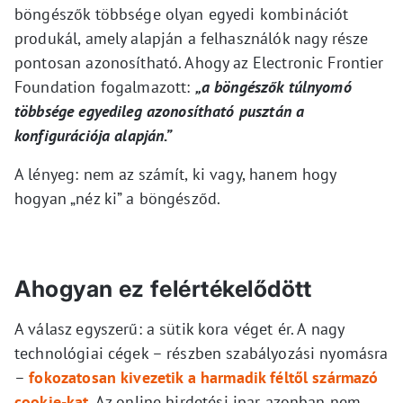
böngészők többsége olyan egyedi kombinációt
produkál, amely alapján a felhasználók nagy része
pontosan azonosítható. Ahogy az Electronic Frontier
Foundation fogalmazott:
„a böngészők túlnyomó
többsége egyedileg azonosítható pusztán a
konfigurációja alapján.”
A lényeg: nem az számít, ki vagy, hanem hogy
hogyan „néz ki” a böngésződ.
Ahogyan ez felértékelődött
A válasz egyszerű: a sütik kora véget ér. A nagy
technológiai cégek – részben szabályozási nyomásra
–
fokozatosan kivezetik a harmadik féltől származó
cookie-kat
. Az online hirdetési ipar azonban nem