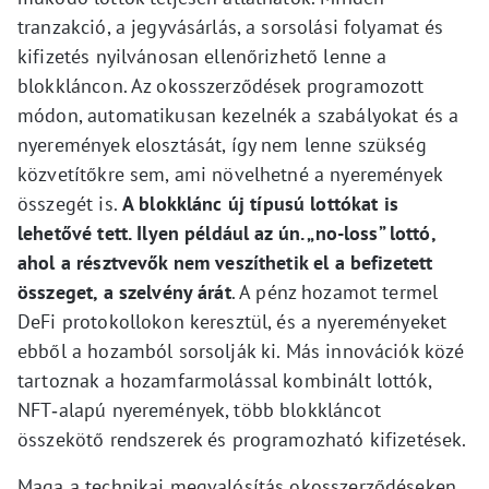
tranzakció, a jegyvásárlás, a sorsolási folyamat és
kifizetés nyilvánosan ellenőrizhető lenne a
blokkláncon. Az okosszerződések programozott
módon, automatikusan kezelnék a szabályokat és a
nyeremények elosztását, így nem lenne szükség
közvetítőkre sem, ami növelhetné a nyeremények
összegét is.
A blokklánc új típusú lottókat is
lehetővé tett. Ilyen például az ún. „no-loss” lottó,
ahol a résztvevők nem veszíthetik el a befizetett
összeget, a szelvény árát
. A pénz hozamot termel
DeFi protokollokon keresztül, és a nyereményeket
ebből a hozamból sorsolják ki. Más innovációk közé
tartoznak a hozamfarmolással kombinált lottók,
NFT‑alapú nyeremények, több blokkláncot
összekötő rendszerek és programozható kifizetések.
Maga a technikai megvalósítás okosszerződéseken