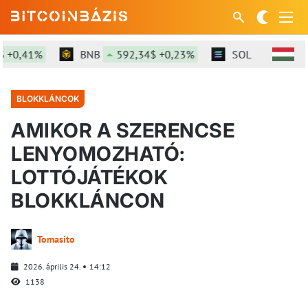
+0,41%
BNB
592,34$ +0,23%
SOL
73,86$ +1
BLOKKLÁNCOK
AMIKOR A SZERENCSE
LENYOMOZHATÓ:
LOTTÓJÁTÉKOK
BLOKKLÁNCON
Tomasito
2026. április 24.
14:12
1138