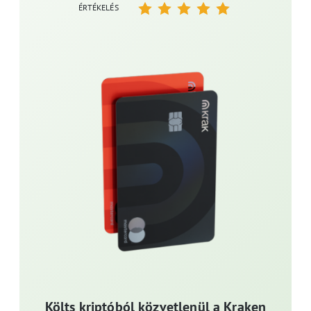
ÉRTÉKELÉS
Költs kriptóból közvetlenül a Kraken