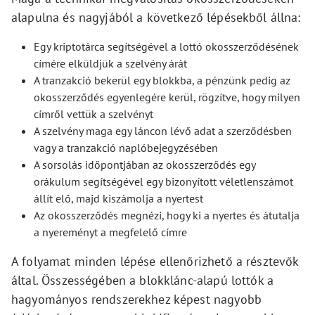
alapulna és nagyjából a következő lépésekből állna:
Egy kriptotárca segítségével a lottó okosszerződésének
címére elküldjük a szelvény árát
A tranzakció bekerül egy blokkba, a pénzünk pedig az
okosszerződés egyenlegére kerül, rögzítve, hogy milyen
címről vettük a szelvényt
A szelvény maga egy láncon lévő adat a szerződésben
vagy a tranzakció naplóbejegyzésében
A sorsolás időpontjában az okosszerződés egy
orákulum segítségével egy bizonyított véletlenszámot
állít elő, majd kiszámolja a nyertest
Az okosszerződés megnézi, hogy ki a nyertes és átutalja
a nyereményt a megfelelő címre
A folyamat minden lépése ellenőrizhető a résztevők
által. Összességében a blokklánc-alapú lottók a
hagyományos rendszerekhez képest nagyobb