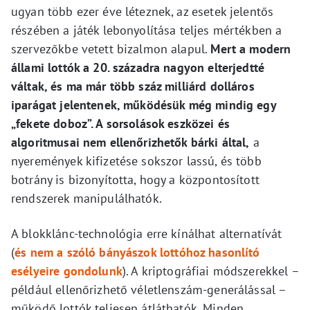
ugyan több ezer éve léteznek, az esetek jelentős
részében a játék lebonyolítása teljes mértékben a
szervezőkbe vetett bizalmon alapul.
Mert a modern
állami lottók a 20. századra nagyon elterjedtté
váltak, és ma már több száz milliárd dolláros
iparágat jelentenek, működésük még mindig egy
„fekete doboz”. A sorsolások eszközei és
algoritmusai nem ellenőrizhetők bárki által,
a
nyeremények kifizetése sokszor lassú, és több
botrány is bizonyította, hogy a központosított
rendszerek manipulálhatók.
A blokklánc-technológia erre kínálhat alternatívát
(
és nem a szóló bányászok lottóhoz hasonlító
esélyeire gondolunk
). A kriptográfiai módszerekkel –
például ellenőrizhető véletlenszám-generálással –
működő lottók teljesen átláthatók. Minden