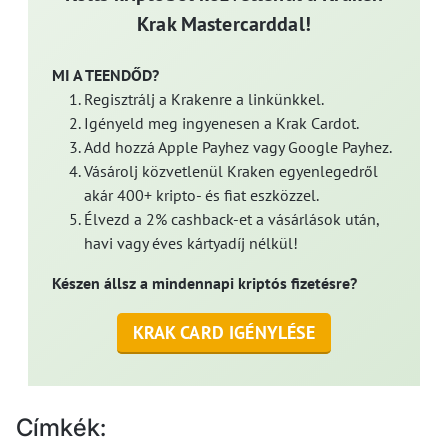
Krak Mastercarddal!
MI A TEENDŐD?
Regisztrálj a Krakenre a linkünkkel.
Igényeld meg ingyenesen a Krak Cardot.
Add hozzá Apple Payhez vagy Google Payhez.
Vásárolj közvetlenül Kraken egyenlegedről
akár 400+ kripto- és fiat eszközzel.
Élvezd a 2% cashback-et a vásárlások után,
havi vagy éves kártyadíj nélkül!
Készen állsz a mindennapi kriptós fizetésre?
KRAK CARD IGÉNYLÉSE
Címkék: