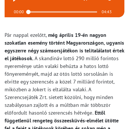
00:00
04:43
Pár nappal ezelőtt,
még április 19-én nagyon
szokatlan esemény történt Magyarországon, ugyanis
egyszerre négy számsorsjátékon is telitalálatot értek
el játékosok.
A skandináv lottó 290 millió forintos
nyereménye után valaki behúzta a hatos lottó
főnyereményét, majd az ötös lottó sorsolásán is
elvitte egy szerencsés a közel 7 milliárd forintot,
miközben a Jokert is eltalálta valaki. A
Szerencsejáték Zrt. sietett közölni, hogy minden
szabályosan zajlott és a múltban már többször
előfordult hasonló szerencsés hétvége.
Ettől
függetlenül rengeteg összeesküvés-elmélet ütötte
fel a fejét a játékosok körében és sokan még a