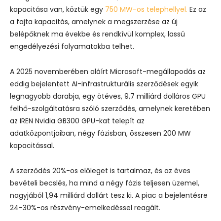
kapacitása van, köztük egy
750 MW-os telephellyel.
Ez az
a fajta kapacitás, amelynek a megszerzése az új
belépőknek ma évekbe és rendkívül komplex, lassú
engedélyezési folyamatokba telhet.
A 2025 novemberében aláírt Microsoft-megállapodás az
eddig bejelentett AI-infrastrukturális szerződések egyik
legnagyobb darabja, egy ötéves, 9,7 milliárd dolláros GPU
felhő-szolgáltatásra szóló szerződés, amelynek keretében
az IREN Nvidia GB300 GPU-kat telepít az
adatközpontjaiban, négy fázisban, összesen 200 MW
kapacitással.
A szerződés 20%-os előleget is tartalmaz, és az éves
bevételi becslés, ha mind a négy fázis teljesen üzemel,
nagyjából 1,94 milliárd dollárt tesz ki. A piac a bejelentésre
24-30%-os részvény-emelkedéssel reagált.