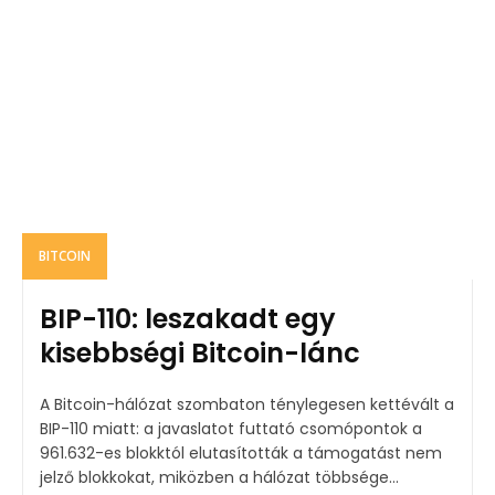
BITCOIN
BIP-110: leszakadt egy
kisebbségi Bitcoin-lánc
A Bitcoin-hálózat szombaton ténylegesen kettévált a
BIP-110 miatt: a javaslatot futtató csomópontok a
961.632-es blokktól elutasították a támogatást nem
jelző blokkokat, miközben a hálózat többsége...