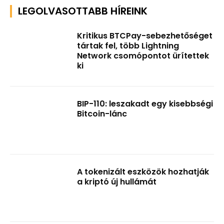
LEGOLVASOTTABB HÍREINK
Kritikus BTCPay-sebezhetőséget
tártak fel, több Lightning
Network csomópontot ürítettek
ki
BIP-110: leszakadt egy kisebbségi
Bitcoin-lánc
A tokenizált eszközök hozhatják
a kriptó új hullámát