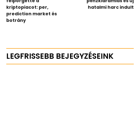
felpörgette a
pénzkiáramlás és új
kriptopiacot: per,
hatalmi harc indult
prediction market és
botrány
LEGFRISSEBB BEJEGYZÉSEINK