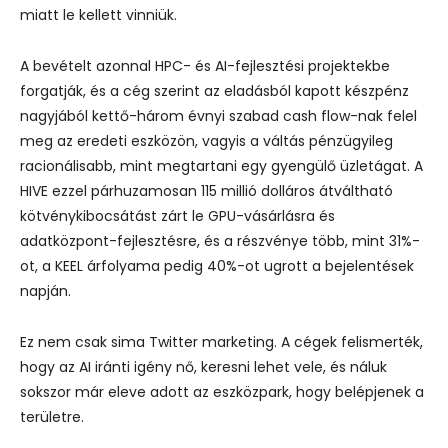
miatt le kellett vinniük.
A bevételt azonnal HPC- és AI-fejlesztési projektekbe
forgatják, és a cég szerint az eladásból kapott készpénz
nagyjából kettő-három évnyi szabad cash flow-nak felel
meg az eredeti eszközön, vagyis a váltás pénzügyileg
racionálisabb, mint megtartani egy gyengülő üzletágat.
A
HIVE ezzel párhuzamosan 115 millió dolláros átváltható
kötvénykibocsátást zárt le GPU-vásárlásra és
adatközpont-fejlesztésre, és a részvénye több, mint 31%-
ot, a KEEL árfolyama pedig 40%-ot ugrott a bejelentések
napján.
Ez nem csak sima Twitter marketing. A cégek felismerték,
hogy az AI iránti igény nő, keresni lehet vele, és náluk
sokszor már eleve adott az eszközpark, hogy belépjenek a
területre.