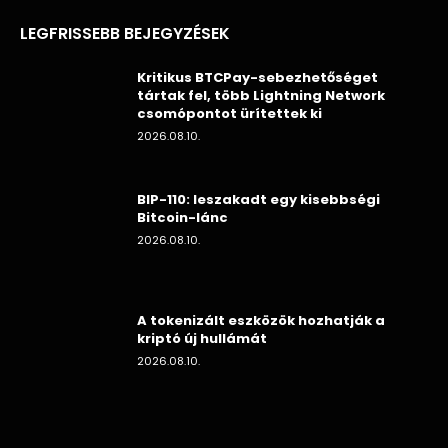
LEGFRISSEBB BEJEGYZÉSEK
Kritikus BTCPay-sebezhetőséget
tártak fel, több Lightning Network
csomópontot ürítettek ki
2026.08.10.
BIP-110: leszakadt egy kisebbségi
Bitcoin-lánc
2026.08.10.
A tokenizált eszközök hozhatják a
kriptó új hullámát
2026.08.10.