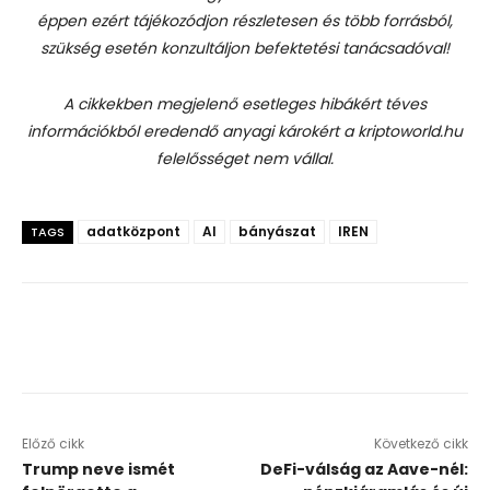
éppen ezért tájékozódjon részletesen és több forrásból,
szükség esetén konzultáljon befektetési tanácsadóval!
A cikkekben megjelenő esetleges hibákért téves
információkból eredendő anyagi károkért a kriptoworld.hu
felelősséget nem vállal.
adatközpont
AI
bányászat
IREN
TAGS
Előző cikk
Következő cikk
Trump neve ismét
DeFi-válság az Aave-nél: