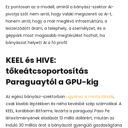
Ez pontosan az a modell, amiről a bányász-szektor AI-
pivotja szól: nem arról, hogy valaki megszereti az AI-t,
hanem arról, hogy a már meglévő infrastruktúra, a
leszerződött áram, a telephely, a személyzet, és a
géppark most magasabb megtérülést hozhat, ha
bányászat helyett AI a fő profil.
KEEL és HIVE:
tőkeátcsoportosítás
Paraguaytól a GPU-kig
Az egész bányász-szektorban
ugyanez a minta látszik
,
csak kisebb léptékben és néha kevésbé szép számokkal.
A
KEEL, korábban Bitfarms, lezárta a paraguayi Paso Pe
létesítményének eladását 13 millió dollárért, miután az
induló 30 milliós árat a bányászat gyengülő gazdaságtana