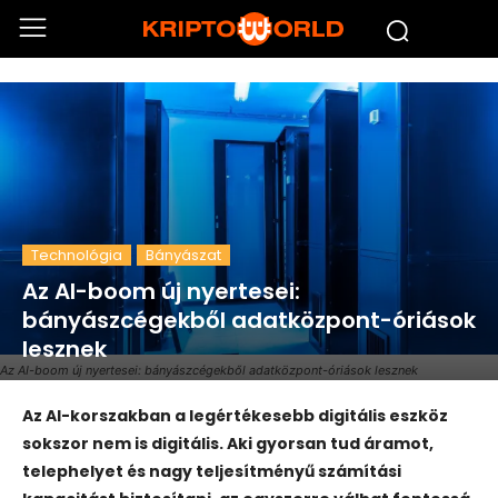
Technológia
Bányászat
Az AI-boom új nyertesei:
bányászcégekből adatközpont-óriások
lesznek
Az AI-boom új nyertesei: bányászcégekből adatközpont-óriások lesznek
Az AI-korszakban a legértékesebb digitális eszköz
sokszor nem is digitális. Aki gyorsan tud áramot,
telephelyet és nagy teljesítményű számítási