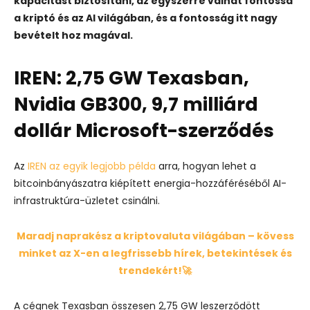
kapacitást biztosítani, az egyszerre válhat fontossá
a kriptó és az AI világában, és a fontosság itt nagy
bevételt hoz magával.
IREN: 2,75 GW Texasban,
Nvidia GB300, 9,7 milliárd
dollár Microsoft-szerződés
Az
IREN az egyik legjobb példa
arra, hogyan lehet a
bitcoinbányászatra kiépített energia-hozzáféréséből AI-
infrastruktúra-üzletet csinálni.
Maradj naprakész a kriptovaluta világában – kövess
minket az X-en a legfrissebb hírek, betekintések és
trendekért!🚀
A cégnek Texasban összesen 2,75 GW leszerződött