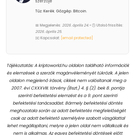
szerzője
Tűz. Kerék. Gőzgép. Bitcoin.
📅 Megjelenés:
2026. április 24.
• 🕓 Utolsó frissítés:
2026. április 25.
✉️ Kapcsolat:
[email protected]
Tájékoztatás: A kriptoworld.hu oldalon található információk
és elemzések a szerzők magánvéleményét tükrözik. A jelen
oldalon megjelenő írások, cikkek nem valósítanak meg a
2007. évi CXXXVIII. törvény (Bszt.) 4. § (2). bek 8. pontja
szerinti befektetési elemzést és a 9. pont szerinti
befektetési tanácsadást.
Bármely befektetési döntés
meghozatala során az adott befektetés megfelelőségét
csak az adott befektető személyére szabott vizsgálattal
lehet megállapítani, melyre a jelen oldal nem vállalkozik és
nem is alkalmas. Az egyes befektetési döntések előtt