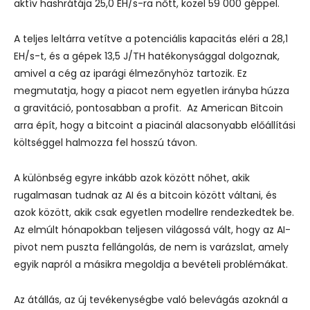
aktív hashrátája 25,0 EH/s-ra nőtt, közel 59 000 géppel.
A teljes leltárra vetítve a potenciális kapacitás eléri a 28,1
EH/s-t, és a gépek 13,5 J/TH hatékonysággal dolgoznak,
amivel a cég az iparági élmezőnyhöz tartozik.
Ez
megmutatja, hogy a piacot nem egyetlen irányba húzza
a gravitáció, pontosabban a profit.
Az American Bitcoin
arra épít, hogy a bitcoint a piacinál alacsonyabb előállítási
költséggel halmozza fel hosszú távon.
A különbség egyre inkább azok között nőhet, akik
rugalmasan tudnak az AI és a bitcoin között váltani, és
azok között, akik csak egyetlen modellre rendezkedtek be.
Az elmúlt hónapokban teljesen világossá vált, hogy az AI-
pivot nem puszta fellángolás, de nem is varázslat, amely
egyik napról a másikra megoldja a bevételi problémákat.
Az átállás, az új tevékenységbe való belevágás azoknál a