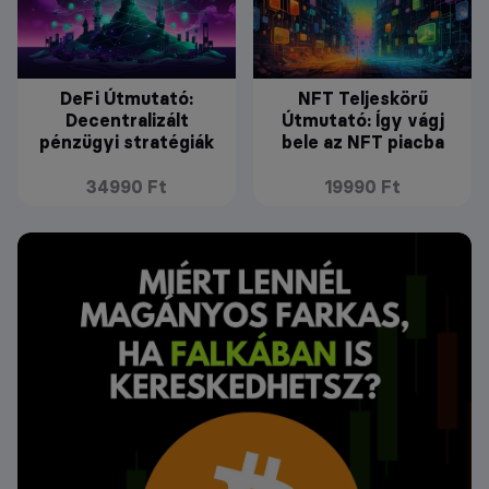
DeFi Útmutató:
NFT Teljeskörű
Decentralizált
Útmutató: Így vágj
pénzügyi stratégiák
bele az NFT piacba
34990 Ft
19990 Ft