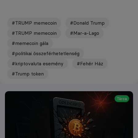
#TRUMP memecoin
#Donald Trump
#TRUMP memecoin
#Mar-a-Lago
#memecoin gála
#politikai összeférhetetlenség
#kriptovaluta esemény
#Fehér Ház
#Trump token
Tárca