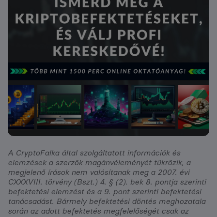
A CryptoFalka által szolgáltatott információk és
elemzések a szerzők magánvéleményét tükrözik, a
megjelenő írások nem valósítanak meg a 2007. évi
CXXXVIII. törvény (Bszt.) 4. § (2). bek 8. pontja szerinti
befektetési elemzést és a 9. pont szerinti befektetési
tanácsadást. Bármely befektetési döntés meghozatala
során az adott befektetés megfelelőségét csak az