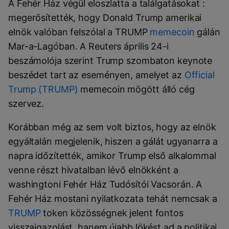
A Fehér Ház végül eloszlatta a találgatásokat :
megerősítették, hogy Donald Trump amerikai
elnök valóban felszólal a TRUMP
memecoin
gálán
Mar-a-Lagóban. A Reuters április 24-i
beszámolója szerint Trump szombaton keynote
beszédet tart az eseményen, amelyet az
Official
Trump (TRUMP)
memecoin mögött álló cég
szervez.
Korábban még az sem volt biztos, hogy az elnök
egyáltalán megjelenik, hiszen a gálát ugyanarra a
napra időzítették, amikor Trump első alkalommal
venne részt hivatalban lévő elnökként a
washingtoni Fehér Ház Tudósítói Vacsorán. A
Fehér Ház mostani nyilatkozata tehát nemcsak a
TRUMP
token közösségnek jelent fontos
visszaigazolást, hanem újabb lökést ad a politikai