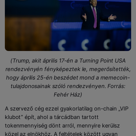
(Trump, akit április 17-én a Turning Point USA
rendezvényén fényképeztek le, megerősítették,
hogy április 25-én beszédet mond a memecoin-
tulajdonosainak szóló rendezvényen. Forrás:
Fehér Ház)
A szervező cég ezzel gyakorlatilag on-chain „VIP
klubot” épít, ahol a tárcádban tartott
tokenmennyiség dönt arról, mennyire kerülsz
közel az elnökhöz. A feltételek között ugyan