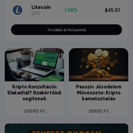
Litecoin
1.98%
$45.81
LTC
További árfolyamok
Kripto Konzultáció:
Passzív Jövedelem
Elakadtál? Szakértőink
Művészete: Kripto
segítenek
kamatoztatás
39990 Ft
19990 Ft