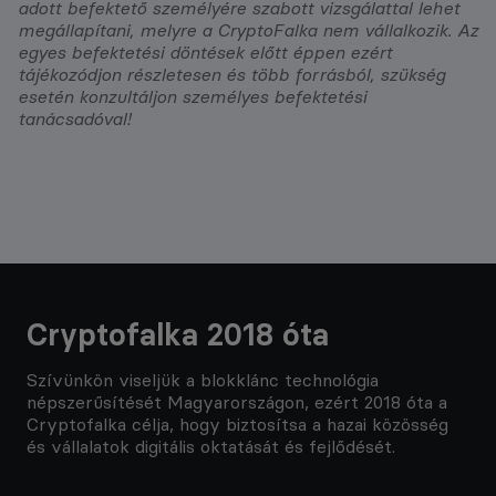
adott befektető személyére szabott vizsgálattal lehet
megállapítani, melyre a CryptoFalka nem vállalkozik. Az
egyes befektetési döntések előtt éppen ezért
tájékozódjon részletesen és több forrásból, szükség
esetén konzultáljon személyes befektetési
tanácsadóval!
Cryptofalka 2018 óta
Szívünkön viseljük a blokklánc technológia
népszerűsítését Magyarországon, ezért 2018 óta a
Cryptofalka célja, hogy biztosítsa a hazai közösség
és vállalatok digitális oktatását és fejlődését.