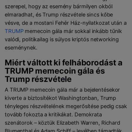
szerepel, hogy az esemény bármilyen okból
elmaradhat, és Trump részvétele sincs kőbe
vésve, de a mostani Fehér Ház-nyilatkozat után a
TRUMP
memecoin gála már sokkal inkább tűnik
valódi, politikailag is súlyos kriptós networking
eseménynek.
Miért váltott ki felháborodást a
TRUMP memecoin gála és
Trump részvétele
A TRUMP memecoin gála már a bejelentésekor
kiverte a biztosítékot Washingtonban, Trump
tényleges részvételének megerősítése pedig csak
tovább fokozta a kritikákat. Demokrata
szenátorok – köztük Elizabeth Warren, Richard
Blumenthal és Adam Schiff – levélben támadták