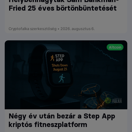
Fried 25 éves börtönbüntetését
Cryptofalka szerkesztőség • 2026. augusztus 6.
Altcoin
Négy év után bezár a Step App
kriptós fitneszplatform