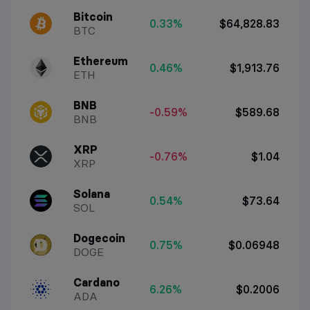
Bitcoin
0.33%
$64,828.83
BTC
Ethereum
0.46%
$1,913.76
ETH
BNB
-0.59%
$589.68
BNB
XRP
-0.76%
$1.04
XRP
Solana
0.54%
$73.64
SOL
Dogecoin
0.75%
$0.06948
DOGE
Cardano
6.26%
$0.2006
ADA