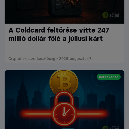
A Coldcard feltörése vitte 247
millió dollár fölé a júliusi kárt
Cryptofalka szerkesztőség • 2026. augusztus 7.
Kereskedés