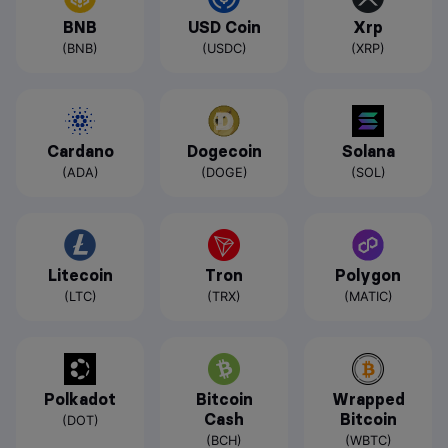
BNB
USD Coin
Xrp
(BNB)
(USDC)
(XRP)
Cardano
Dogecoin
Solana
(ADA)
(DOGE)
(SOL)
Litecoin
Tron
Polygon
(LTC)
(TRX)
(MATIC)
Polkadot
Bitcoin
Wrapped
Cash
Bitcoin
(DOT)
(BCH)
(WBTC)