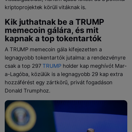
kriptoprojektek körüli vitáknak is.
Kik juthatnak be a TRUMP
memecoin gálára, és mit
kapnak a top tokentartók
A TRUMP memecoin gála kifejezetten a
legnagyobb tokentartók jutalma: a rendezvényre
csak a top 297
TRUMP
holder kap meghívót Mar-
a-Lagóba, közülük is a legnagyobb 29 kap extra
hozzáférést egy zártkörű, privát fogadáson
Donald Trumphoz.