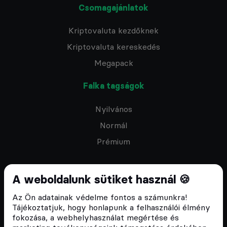
Csomagajánlatok
Kriptovaluta kezdőknek
Kriptovaluta kereskedés
Megapack
Falka tagságok
Nyilvános
Normál
Prémium
A weboldalunk sütiket használ 🍪
Az Ön adatainak védelme fontos a számunkra!
Feliratkozom a hírlevélre
Tájékoztatjuk, hogy honlapunk a felhasználói élmény
fokozása, a webhelyhasználat megértése és