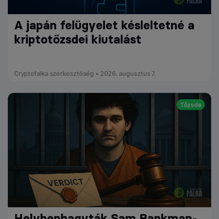
A japán felügyelet késleltetné a
kriptotőzsdei kiutalást
Cryptofalka szerkesztőség • 2026. augusztus 7.
Tőzsde
Helybenhagyták Sam Bankman-