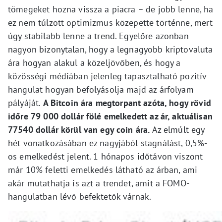
tömegeket hozna vissza a piacra – de jobb lenne, ha
ez nem túlzott optimizmus közepette történne, mert
úgy stabilabb lenne a trend. Egyelőre azonban
nagyon bizonytalan, hogy a legnagyobb kriptovaluta
ára hogyan alakul a közeljövőben, és hogy a
közösségi médiában jelenleg tapasztalható pozitív
hangulat hogyan befolyásolja majd az árfolyam
pályáját.
A Bitcoin ára megtorpant azóta, hogy rövid
időre 79 000 dollár fölé emelkedett az ár, aktuálisan
77540 dollár körül van egy coin ára.
Az elmúlt egy
hét vonatkozásában ez nagyjából stagnálást, 0,5%-
os emelkedést jelent. 1 hónapos időtávon viszont
már 10% feletti emelkedés látható az árban, ami
akár mutathatja is azt a trendet, amit a FOMO-
hangulatban lévő befektetők várnak.