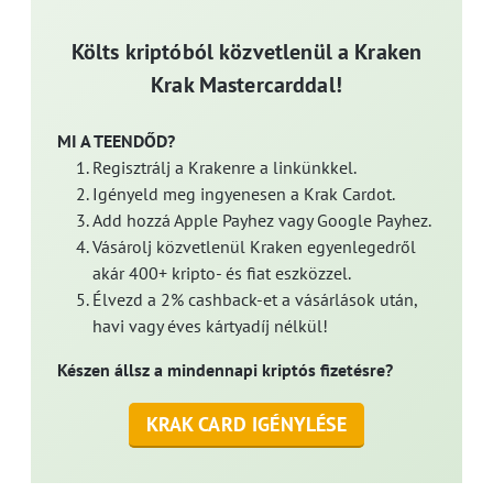
Költs kriptóból közvetlenül a Kraken
Krak Mastercarddal!
MI A TEENDŐD?
Regisztrálj a Krakenre a linkünkkel.
Igényeld meg ingyenesen a Krak Cardot.
Add hozzá Apple Payhez vagy Google Payhez.
Vásárolj közvetlenül Kraken egyenlegedről
akár 400+ kripto- és fiat eszközzel.
Élvezd a 2% cashback-et a vásárlások után,
havi vagy éves kártyadíj nélkül!
Készen állsz a mindennapi kriptós fizetésre?
KRAK CARD IGÉNYLÉSE