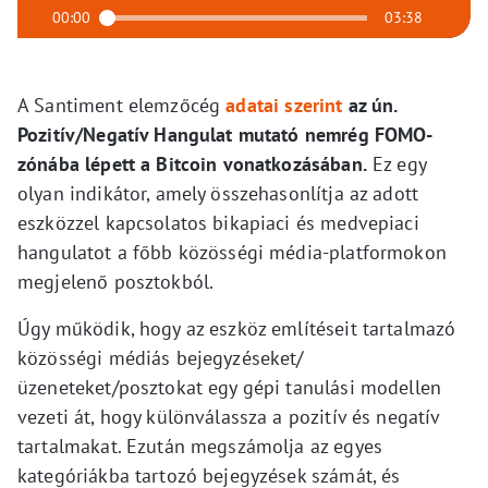
00:00
03:38
A Santiment elemzőcég
adatai szerint
az ún.
Pozitív/Negatív Hangulat mutató nemrég FOMO-
zónába lépett a Bitcoin vonatkozásában.
Ez egy
olyan indikátor, amely összehasonlítja az adott
eszközzel kapcsolatos bikapiaci és medvepiaci
hangulatot a főbb közösségi média-platformokon
megjelenő posztokból.
Úgy működik, hogy az eszköz említéseit tartalmazó
közösségi médiás bejegyzéseket/
üzeneteket/posztokat egy gépi tanulási modellen
vezeti át, hogy különválassza a pozitív és negatív
tartalmakat. Ezután megszámolja az egyes
kategóriákba tartozó bejegyzések számát, és