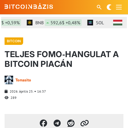
,59%
BNB
592,6$ +0,48%
SOL
73,81$ +1,55
BITCOIN
TELJES FOMO‑HANGULAT A
BITCOIN PIACÁN
Tomasito
2026. április 25.
16:37
289