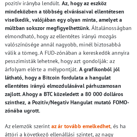
pozitív irányba lendült.
Az, hogy az eszköz
mindeközben a többség elvárásaival ellentétesen
viselkedik, valójában egy olyan minta, amelyet a
múltban sokszor megfigyelhettünk.
Általánosságban
elmondható, hogy az ellentétes irányú mozgás
valószínűsége annál nagyobb, minél biztosabbá
válik a tömeg. A FUD‑zónában a kereskedők annyira
pesszimisták lehetnek, hogy azt gondolják: az
árfolyam elérte a mélypontját.
A grafikonból jól
látható, hogy a Bitcoin fordulata a hangulat
ellentétes irányú elmozdulásával párhuzamosan
zajlott. Ahogy a BTC közeledett a 80 000 dolláros
szinthez, a Pozitív/Negatív Hangulat mutató FOMO-
zónába ugrott.
Az elemzők szerint
az ár tovább emelkedhet
, és ha
áttöri a következő ellenállási szintet, az nagy