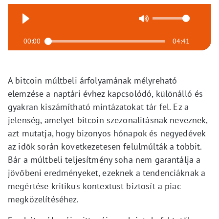
00:00
04:41
A bitcoin múltbeli árfolyamának mélyreható
elemzése a naptári évhez kapcsolódó, különálló és
gyakran kiszámítható mintázatokat tár fel. Ez a
jelenség, amelyet bitcoin szezonalitásnak neveznek,
azt mutatja, hogy bizonyos hónapok és negyedévek
az idők során következetesen felülmúlták a többit.
Bár a múltbeli teljesítmény soha nem garantálja a
jövőbeni eredményeket, ezeknek a tendenciáknak a
megértése kritikus kontextust biztosít a piac
megközelítéséhez.