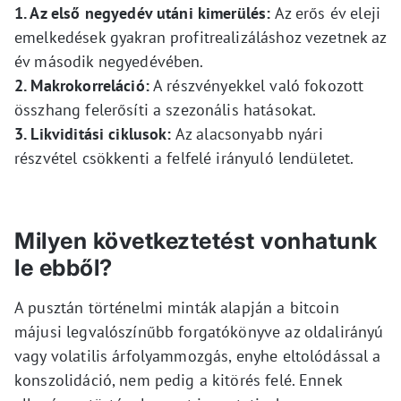
1. Az első negyedév utáni kimerülés:
Az erős év eleji
emelkedések gyakran profitrealizáláshoz vezetnek az
év második negyedévében.
2. Makrokorreláció:
A részvényekkel való fokozott
összhang felerősíti a szezonális hatásokat.
3. Likviditási ciklusok:
Az alacsonyabb nyári
részvétel csökkenti a felfelé irányuló lendületet.
Milyen következtetést vonhatunk
le ebből?
A pusztán történelmi minták alapján a bitcoin
májusi legvalószínűbb forgatókönyve az oldalirányú
vagy volatilis árfolyammozgás, enyhe eltolódással a
konszolidáció, nem pedig a kitörés felé. Ennek