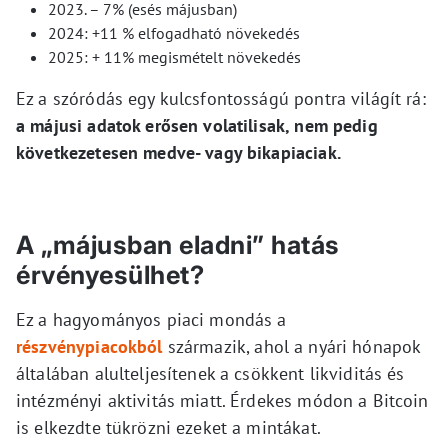
2023. – 7% (esés májusban)
2024: +11 % elfogadható növekedés
2025: + 11% megismételt növekedés
Ez a szóródás egy kulcsfontosságú pontra világít rá:
a májusi adatok erősen volatilisak, nem pedig
következetesen medve- vagy bikapiaciak.
A „májusban eladni” hatás
érvényesülhet?
Ez a hagyományos piaci mondás a
részvénypiacokból
származik, ahol a nyári hónapok
általában alulteljesítenek a csökkent likviditás és
intézményi aktivitás miatt. Érdekes módon a Bitcoin
is elkezdte tükrözni ezeket a mintákat.