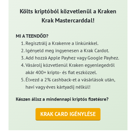
Költs kriptóból közvetlenül a Kraken
Krak Mastercarddal!
MI A TEENDŐD?
Regisztrálj a Krakenre a linkünkkel.
Igényeld meg ingyenesen a Krak Cardot.
Add hozzá Apple Payhez vagy Google Payhez.
Vásárolj közvetlenül Kraken egyenlegedről
akár 400+ kripto- és fiat eszközzel.
Élvezd a 2% cashback-et a vásárlások után,
havi vagy éves kártyadíj nélkül!
Készen állsz a mindennapi kriptós fizetésre?
KRAK CARD IGÉNYLÉSE