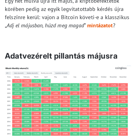
Egy hét múlva újra itt május, a kriptobefektetők
körében pedig az egyik legvitatottabb kérdés újra
felszínre kerül: vajon a Bitcoin követi-e a klasszikus
„
Adj el májusban, húzd meg magad
”
mintázatot
?
Adatvezérelt pillantás májusra