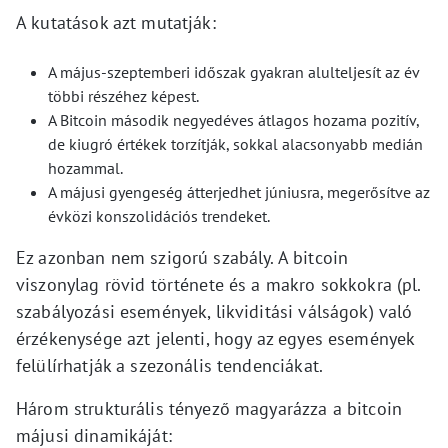
A kutatások azt mutatják:
A május-szeptemberi időszak gyakran alulteljesít az év
többi részéhez képest.
A Bitcoin második negyedéves átlagos hozama pozitív,
de kiugró értékek torzítják, sokkal alacsonyabb medián
hozammal.
A májusi gyengeség átterjedhet júniusra, megerősítve az
évközi konszolidációs trendeket.
Ez azonban nem szigorú szabály. A bitcoin
viszonylag rövid története és a makro sokkokra (pl.
szabályozási események, likviditási válságok) való
érzékenysége azt jelenti, hogy az egyes események
felülírhatják a szezonális tendenciákat.
Három strukturális tényező magyarázza a bitcoin
májusi dinamikáját: