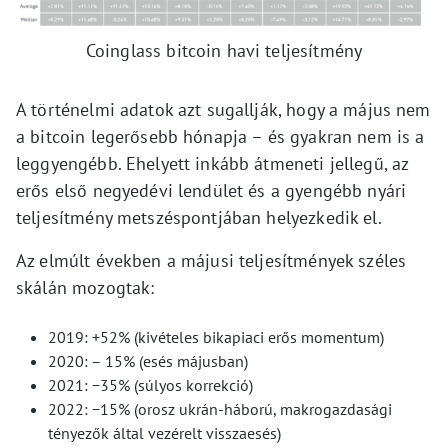
Coinglass bitcoin havi teljesítmény
A történelmi adatok azt sugallják, hogy a május nem
a bitcoin legerősebb hónapja – és gyakran nem is a
leggyengébb. Ehelyett inkább átmeneti jellegű, az
erős első negyedévi lendület és a gyengébb nyári
teljesítmény metszéspontjában helyezkedik el.
Az elmúlt években a májusi teljesítmények széles
skálán mozogtak:
2019: +52% (kivételes bikapiaci erős momentum)
2020: – 15% (esés májusban)
2021: −35% (súlyos korrekció)
2022: −15% (orosz ukrán-háború, makrogazdasági
tényezők által vezérelt visszaesés)