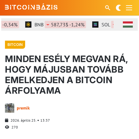
0,34%
BNB
587,73$ -1,24%
SOL
72,91$ -1,4
BITCOIN
MINDEN ESÉLY MEGVAN RÁ,
HOGY MÁJUSBAN TOVÁBB
EMELKEDJEN A BITCOIN
ÁRFOLYAMA
premik
2026. április 25.
13:37
270