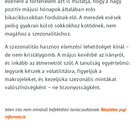
ellenére a történelem azt is mutatja, hogy a nagy
pozitív májusi hónapok általában erős
bikaciklusokban fordulnak elő. A meredek esések
pedig gyakran külső sokkokhoz kötődnek, nem
magához a szezonalitáshoz.
A szezonalitás hasznos elemzési lehetőséget kínál –
de nem kristálygömb. A május kevésbé az irányról,
és inkább az átmenetről szól. A tanulság egyértelmű:
legyünk készek a volatilitásra, figyeljük a
makrojeleket, és kezeljüka szezonális mintákat
valószínűségként – ne bizonyosságként.
Jelen írás nem minősül befektetési tanácsadásnak.
Részletes jogi
információ