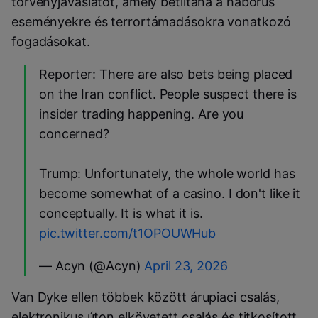
törvényjavaslatot, amely betiltaná a háborús
eseményekre és terrortámadásokra vonatkozó
fogadásokat.
Reporter: There are also bets being placed
on the Iran conflict. People suspect there is
insider trading happening. Are you
concerned?
Trump: Unfortunately, the whole world has
become somewhat of a casino. I don't like it
conceptually. It is what it is.
pic.twitter.com/t1OPOUWHub
— Acyn (@Acyn)
April 23, 2026
Van Dyke ellen többek között árupiaci csalás,
elektronikus úton elkövetett csalás és titkosított