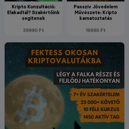
Kripto Konzultáció:
Passzív Jövedelem
Elakadtál? Szakértőink
Művészete: Kripto
segítenek
kamatoztatás
39990 Ft
19990 Ft