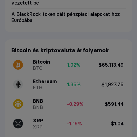
vezetett be
A BlackRock tokenizált pénzpiaci alapokat hoz
Európába
Bitcoin és kriptovaluta árfolyamok
Bitcoin
1.02%
$65,113.49
BTC
Ethereum
1.35%
$1,927.75
ETH
BNB
-0.29%
$591.44
BNB
XRP
-1.19%
$1.04
XRP