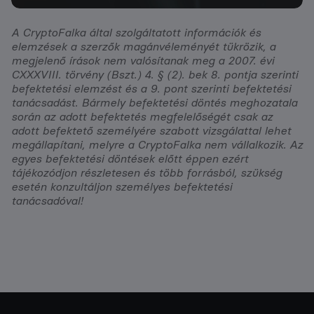
A CryptoFalka által szolgáltatott információk és
elemzések a szerzők magánvéleményét tükrözik, a
megjelenő írások nem valósítanak meg a 2007. évi
CXXXVIII. törvény (Bszt.) 4. § (2). bek 8. pontja szerinti
befektetési elemzést és a 9. pont szerinti befektetési
tanácsadást. Bármely befektetési döntés meghozatala
során az adott befektetés megfelelőségét csak az
adott befektető személyére szabott vizsgálattal lehet
megállapítani, melyre a CryptoFalka nem vállalkozik. Az
egyes befektetési döntések előtt éppen ezért
tájékozódjon részletesen és több forrásból, szükség
esetén konzultáljon személyes befektetési
tanácsadóval!