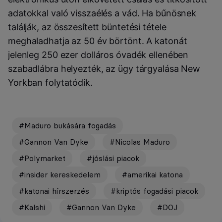
adatokkal való visszaélés a vád. Ha bűnösnek
találják, az összesített büntetési tétele
meghaladhatja az 50 év börtönt. A katonát
jelenleg 250 ezer dolláros óvadék ellenében
szabadlábra helyezték, az ügy tárgyalása New
Yorkban folytatódik.
#Maduro bukására fogadás
#Gannon Van Dyke
#Nicolas Maduro
#Polymarket
#jóslási piacok
#insider kereskedelem
#amerikai katona
#katonai hírszerzés
#kriptós fogadási piacok
#Kalshi
#Gannon Van Dyke
#DOJ