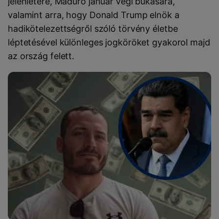
jelenlétére, Maduro január végi bukására,
valamint arra, hogy Donald Trump elnök a
hadikötelezettségről szóló törvény életbe
léptetésével különleges jogköröket gyakorol majd
az ország felett.