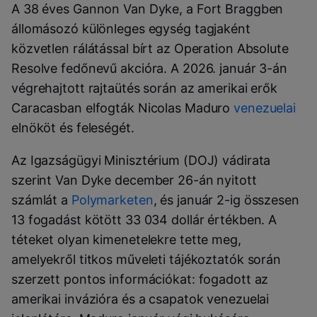
A 38 éves Gannon Van Dyke, a Fort Braggben
állomásozó különleges egység tagjaként
közvetlen rálátással bírt az Operation Absolute
Resolve fedőnevű akcióra. A 2026. január 3-án
végrehajtott rajtaütés során az amerikai erők
Caracasban elfogták Nicolas Maduro
venezuelai
elnököt és feleségét.
Az Igazságügyi Minisztérium (DOJ) vádirata
szerint Van Dyke december 26-án nyitott
számlát a
Polymarketen
, és január 2-ig összesen
13 fogadást kötött 33 034 dollár értékben. A
téteket olyan kimenetelekre tette meg,
amelyekről titkos műveleti tájékoztatók során
szerzett pontos információkat: fogadott az
amerikai invázióra és a csapatok venezuelai