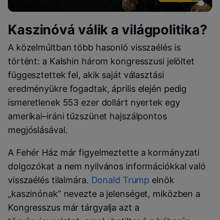
Kaszinóvá válik a világpolitika?
A közelmúltban több hasonló visszaélés is
történt: a Kalshin három kongresszusi jelöltet
függesztettek fel, akik saját választási
eredményükre fogadtak, április elején pedig
ismeretlenek 553 ezer dollárt nyertek egy
amerikai–iráni tűzszünet hajszálpontos
megjóslásával.
A Fehér Ház már figyelmeztette a kormányzati
dolgozókat a nem nyilvános információkkal való
visszaélés tilalmára.
Donald Trump
elnök
„kaszinónak” nevezte a jelenséget, miközben a
Kongresszus már tárgyalja azt a