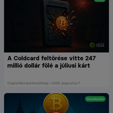
A Coldcard feltörése vitte 247
millió dollár fölé a júliusi kárt
Cryptofalka szerkesztőség • 2026. augusztus 7.
Kereskedés