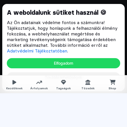
Cryptofalka 2018 óta
A weboldalunk sütiket használ 🍪
Szívünkön viseljük a blokklánc technológia
Az Ön adatainak védelme fontos a számunkra!
népszerűsítését Magyarországon, ezért 2018 óta a
Tájékoztatjuk, hogy honlapunk a felhasználói élmény
Cryptofalka célja, hogy biztosítsa a hazai közösség
fokozása, a webhelyhasználat megértése és
és vállalatok digitális oktatását és fejlődését.
marketing tevékenységeink támogatása érdekében
sütiket alkalmazhat. További információ erről az
Adatvédelmi Tájékoztatóban
.
Oldalak
Elfogadom
Hírek
További lehetőségek
Árfolyamok
Rólunk
Kezdőknek
Árfolyamok
Tagságok
Tőzsdék
Shop
Karrier
Media
Oktatás