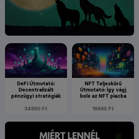
DeFi Útmutató:
NFT Teljeskörű
Decentralizált
Útmutató: Így vágj
pénzügyi stratégiák
bele az NFT piacba
34990 Ft
19990 Ft