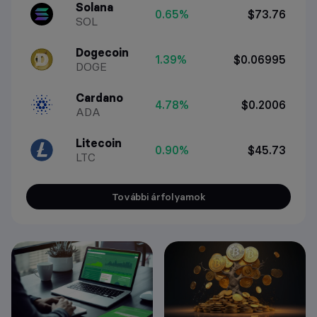
Solana
0.65%
$73.76
SOL
Dogecoin
1.39%
$0.06995
DOGE
Cardano
4.78%
$0.2006
ADA
Litecoin
0.90%
$45.73
LTC
További árfolyamok