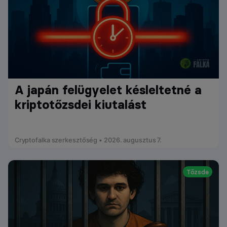
A japán felügyelet késleltetné a
kriptotőzsdei kiutalást
Cryptofalka szerkesztőség • 2026. augusztus 7.
Tőzsde