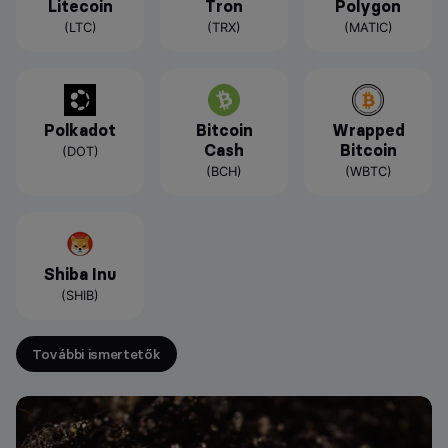
Litecoin
Tron
Polygon
(LTC)
(TRX)
(MATIC)
Polkadot
Bitcoin
Wrapped
Cash
Bitcoin
(DOT)
(BCH)
(WBTC)
Shiba Inu
(SHIB)
További ismertetők