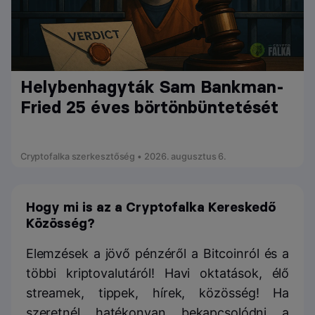
Helybenhagyták Sam Bankman-
Fried 25 éves börtönbüntetését
Cryptofalka szerkesztőség • 2026. augusztus 6.
Hogy mi is az a Cryptofalka Kereskedő
Közösség?
Elemzések a jövő pénzéről a Bitcoinról és a
többi kriptovalutáról! Havi oktatások, élő
streamek, tippek, hírek, közösség! Ha
szeretnél hatékonyan bekapcsolódni a