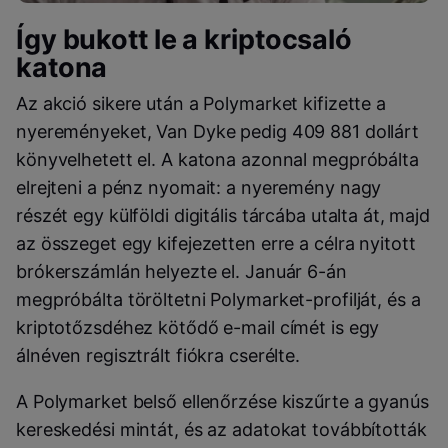
Így bukott le a kriptocsaló
katona
Az akció sikere után a Polymarket kifizette a
nyereményeket, Van Dyke pedig 409 881 dollárt
könyvelhetett el. A katona azonnal megpróbálta
elrejteni a pénz nyomait: a nyeremény nagy
részét egy külföldi digitális tárcába utalta át, majd
az összeget egy kifejezetten erre a célra nyitott
brókerszámlán helyezte el. Január 6-án
megpróbálta töröltetni Polymarket-profilját, és a
kriptotőzsdéhez kötődő e-mail címét is egy
álnéven regisztrált fiókra cserélte.
A Polymarket belső ellenőrzése kiszűrte a gyanús
kereskedési mintát, és az adatokat továbbították