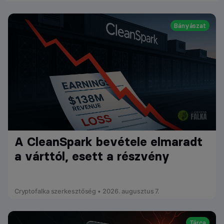
Bányászat
A CleanSpark bevétele elmaradt
a várttól, esett a részvény
Cryptofalka szerkesztőség • 2026. augusztus 7.
Tárca