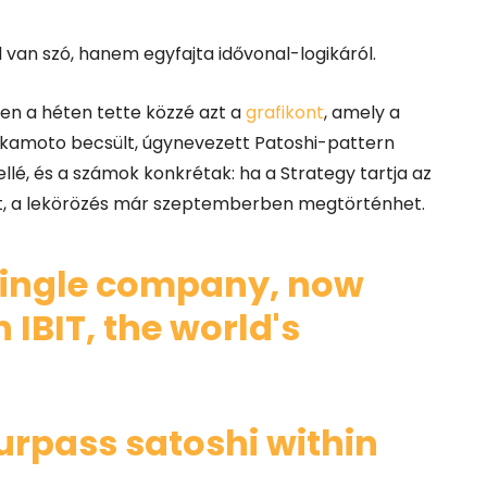
 van szó,
hanem egyfajta idővonal-logikáról
.
ezen a héten tette közzé azt a
grafikont
, amely a
Nakamoto becsült, úgynevezett Patoshi-pattern
ellé, és a számok konkrétak: ha a Strategy tartja az
C-t, a lekörözés már szeptemberben megtörténhet.
 single company, now
IBIT, the world's
surpass satoshi within