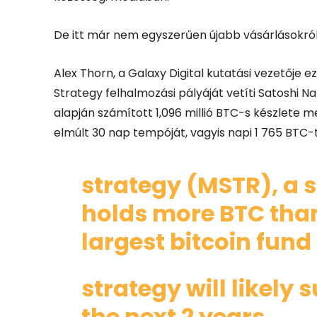
De itt már nem egyszerűen újabb vásárlásokról
Alex Thorn, a Galaxy Digital kutatási vezetője 
Strategy felhalmozási pályáját vetíti Satoshi 
alapján számított 1,096 millió BTC-s készlete m
elmúlt 30 nap tempóját, vagyis napi 1 765 BT
strategy (MSTR), a
holds more BTC than 
largest bitcoin fund
strategy will likely 
the next 2 years