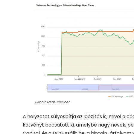
BitcoinTreasuries.net
A helyzetet súlyosbítja az időzítés is, mivel a 
kötvényt bocsátott ki, amelybe nagy nevek, pél
Capital, és a DCG szállt be, a bitcoin-árfolyam