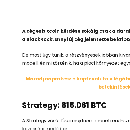
Facebook
X
A céges bitcoin kérdése sokáig csak a darab
a BlackRock. Ennyi új cég jelentette be kript
De most úgy tűnik, a részvényesek jobban kíván
modell, és mi történik, ha a piaci környezet e
Maradj naprakész a kriptovaluta világában
betekintések
Strategy: 815.061 BTC
A Strategy vásárlásai majdnem menetrend-sze
közösségi médiában.