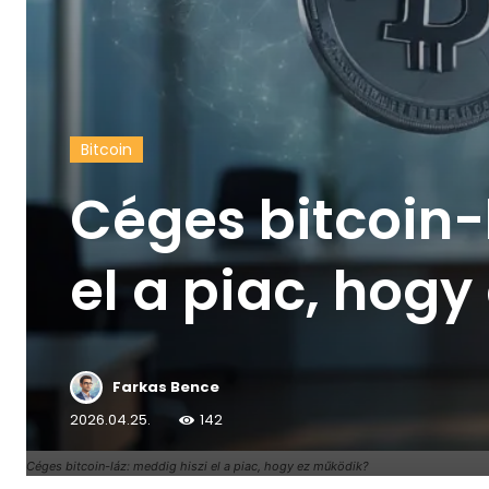
Bitcoin
Céges bitcoin-
el a piac, hog
Farkas Bence
2026.04.25.
142
Céges bitcoin-láz: meddig hiszi el a piac, hogy ez működik?