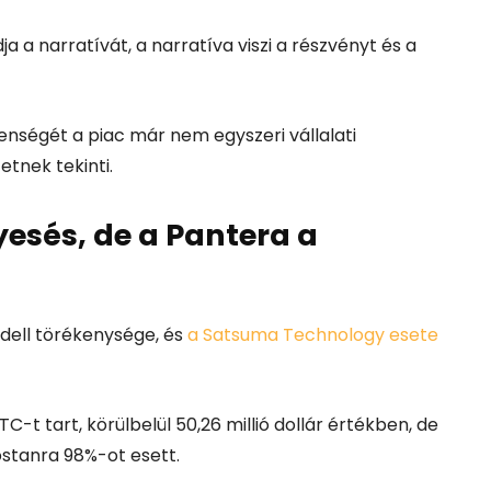
ja a narratívát, a narratíva viszi a részvényt és a
lenségét a piac már nem egyszeri vállalati
tnek tekinti.
esés, de a Pantera a
odell törékenysége, és
a Satsuma Technology esete
C-t tart, körülbelül 50,26 millió dollár értékben, de
ostanra 98%-ot esett.