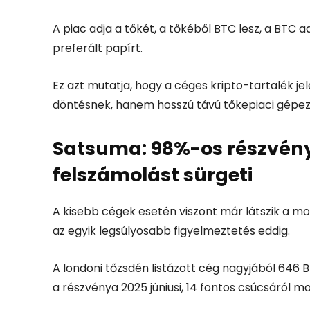
A piac adja a tőkét, a tőkéből BTC lesz, a BTC ad
preferált papírt.
Ez azt mutatja, hogy a céges kripto-tartalék je
döntésnek, hanem hosszú távú tőkepiaci gépeze
Satsuma: 98%-os részvény
felszámolást sürgeti
A kisebb cégek esetén viszont már látszik a m
az egyik legsúlyosabb figyelmeztetés eddig.
A londoni tőzsdén listázott cég nagyjából 646 BT
a részvénya 2025 júniusi, 14 fontos csúcsáról m