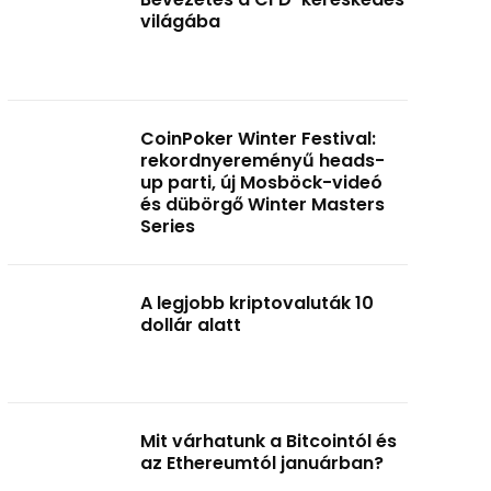
világába
CoinPoker Winter Festival:
rekordnyereményű heads-
up parti, új Mosböck-videó
és dübörgő Winter Masters
Series
A legjobb kriptovaluták 10
dollár alatt
Mit várhatunk a Bitcointól és
az Ethereumtól januárban?