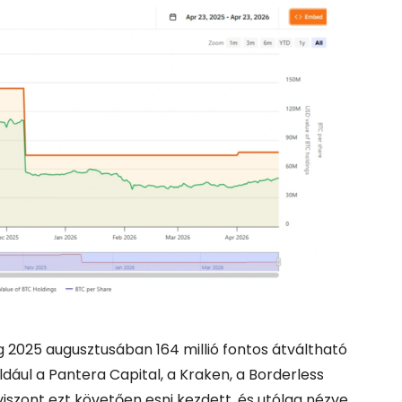
cég 2025 augusztusában 164 millió fontos átváltható
dául a Pantera Capital, a Kraken, a Borderless
 viszont ezt követően esni kezdett, és utólag nézve