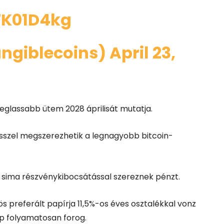
7K01D4kg
angiblecoins)
April 23,
glassabb ütem 2028 áprilisát mutatja.
ősszel megszerezhetik a legnagyobb bitcoin-
em sima részvénykibocsátással szereznek pénzt.
 preferált papírja 11,5%-os éves osztalékkal vonz
ép folyamatosan forog.