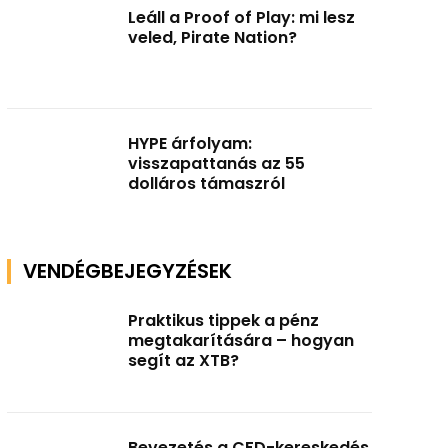
Leáll a Proof of Play: mi lesz
veled, Pirate Nation?
HYPE árfolyam:
visszapattanás az 55
dolláros támaszról
VENDÉGBEJEGYZÉSEK
Praktikus tippek a pénz
megtakarítására – hogyan
segít az XTB?
Bevezetés a CFD-kereskedés