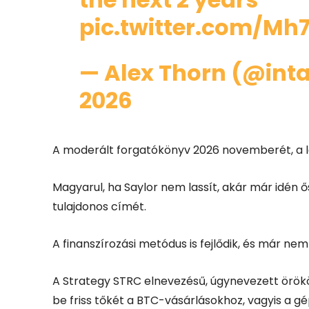
pic.twitter.com/Mh
— Alex Thorn (@int
2026
A moderált forgatókönyv 2026 novemberét, a le
Magyarul, ha Saylor nem lassít, akár már idén 
tulajdonos címét.
A finanszírozási metódus is fejlődik, és már n
A Strategy STRC elnevezésű, úgynevezett örökös
be friss tőkét a BTC-vásárlásokhoz, vagyis a g