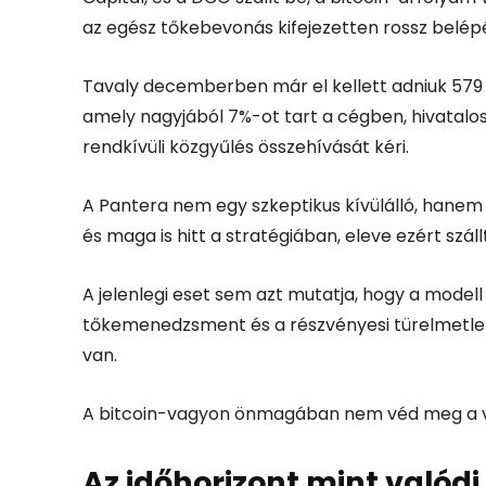
az egész tőkebevonás kifejezetten rossz belépé
Tavaly decemberben már el kellett adniuk 579 BT
amely nagyjából 7%-ot tart a cégben, hivatalos
rendkívüli közgyűlés összehívását kéri.
A Pantera nem egy szkeptikus kívülálló, hanem
és maga is hitt a stratégiában, eleve ezért száll
A jelenlegi eset sem azt mutatja, hogy a modell
tőkemenedzsment és a részvényesi türelmetlen
van.
A bitcoin-vagyon önmagában nem véd meg a váll
Az időhorizont mint valódi