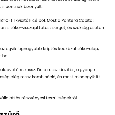
si pontnak bizonyult.
C-t likviditási célból. Most a Pantera Capital,
an is tőke-visszajuttatást sürget, és szükség esetén
 az egyik legnagyobb kriptós kockázatitőke-alap,
t be.
 alapvetően rossz. De a rossz időzítés, a gyenge
ség elég rossz kombináció, és most mindegyik itt
alati és részvényesi feszültségektől.
 szűrő