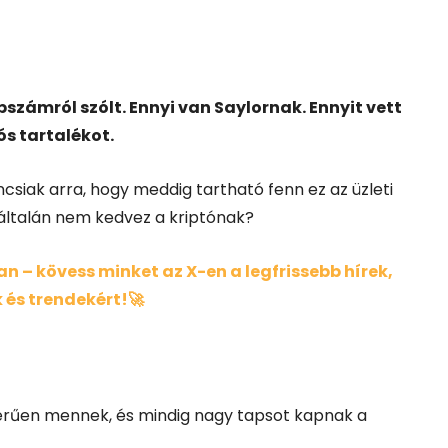
számról szólt. Ennyi van Saylornak. Ennyit vett
ós tartalékot.
csiak arra, hogy meddig tartható fenn ez az üzleti
gyáltalán nem kedvez a kriptónak?
 – kövess minket az X-en a legfrissebb hírek,
 és trendekért!🚀
rűen mennek, és mindig nagy tapsot kapnak a