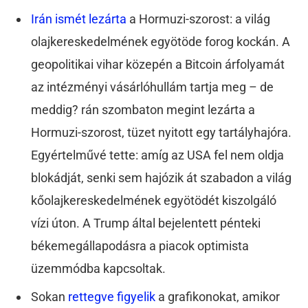
Irán ismét lezárta
a Hormuzi-szorost: a világ
olajkereskedelmének egyötöde forog kockán. A
geopolitikai vihar közepén a Bitcoin árfolyamát
az intézményi vásárlóhullám tartja meg – de
meddig? rán szombaton megint lezárta a
Hormuzi-szorost, tüzet nyitott egy tartályhajóra.
Egyértelművé tette: amíg az USA fel nem oldja
blokádját, senki sem hajózik át szabadon a világ
kőolajkereskedelmének egyötödét kiszolgáló
vízi úton. A Trump által bejelentett pénteki
békemegállapodásra a piacok optimista
üzemmódba kapcsoltak.
Sokan
rettegve figyelik
a grafikonokat, amikor