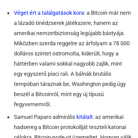
Véget ért a találgatások kora
: a Bitcoin már nem
a lázadó tinédzserek játékszere, hanem az
amerikai nemzetbiztonság legújabb bástyája.
Miközben szerda reggelre az árfolyam a 78 000
dolláros szintet ostromolta, kiderült, hogy a
háttérben valami sokkal nagyobb zajlik, mint
egy egyszerű piaci rali. A bálnák brutális
tempóban táraznak be, Washington pedig úgy
beszél a Bitcoinról, mint egy új típusú
fegyvernemről.
Samuel Paparo admirális
kitálalt
: az amerikai
hadsereg a Bitcoin protokollját teszteli katonai
célokra, Bitcoin-node-ot üzemeltet. Hogyan válik