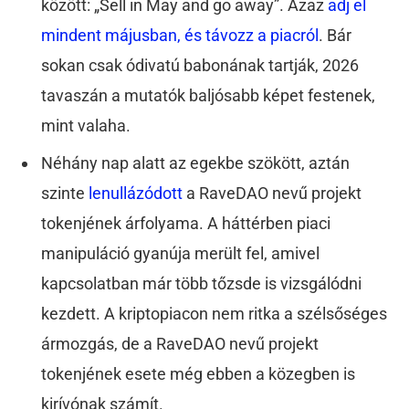
között: „Sell in May and go away”. Azaz
adj el
mindent májusban, és távozz a piacról
. Bár
sokan csak ódivatú babonának tartják, 2026
tavaszán a mutatók baljósabb képet festenek,
mint valaha.
Néhány nap alatt az egekbe szökött, aztán
szinte
lenullázódott
a RaveDAO nevű projekt
tokenjének árfolyama. A háttérben piaci
manipuláció gyanúja merült fel, amivel
kapcsolatban már több tőzsde is vizsgálódni
kezdett. A kriptopiacon nem ritka a szélsőséges
ármozgás, de a RaveDAO nevű projekt
tokenjének esete még ebben a közegben is
kirívónak számít.