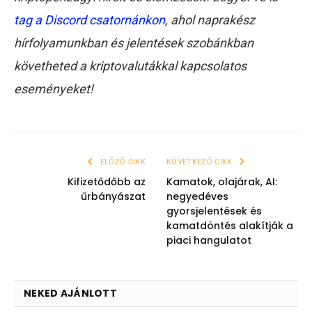
tag a Discord csatornánkon
, ahol naprakész
hírfolyamunkban és jelentések szobánkban
követheted a kriptovalutákkal kapcsolatos
eseményeket!
ELŐZŐ CIKK
KÖVETKEZŐ CIKK
Kifizetődőbb az
Kamatok, olajárak, AI:
űrbányászat
negyedéves
gyorsjelentések és
kamatdöntés alakítják a
piaci hangulatot
NEKED AJÁNLOTT