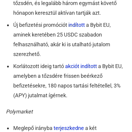
tőzsdén, és legalább három egymást követő
hónapon keresztül aktívan tartják azt.
Új befizetési promóciót
indított
a Bybit EU,
aminek keretében 25 USDC szabadon
felhasználható, akár ki is utalható jutalom
szerezhető.
Korlátozott ideig tartó
akciót indított
a
Bybit EU
,
amelyben a tőzsdére frissen beérkező
befizetésekre, 180 napos tartási feltétellel, 3%
(APY) jutalmat ígérnek.
Polymarket
Meglepő irányba
terjeszkedne
a két