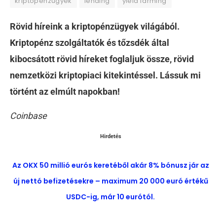
kriptopénzügyek
lending
yield farming
Rövid híreink a kriptopénzügyek világából.
Kriptopénz szolgáltatók és tőzsdék által
kibocsátott rövid híreket foglaljuk össze, rövid
nemzetközi kriptopiaci kitekintéssel. Lássuk mi
történt az elmúlt napokban!
Coinbase
Hirdetés
Az OKX 50 millió eurós keretéből akár 8% bónusz jár az
új nettó befizetésekre – maximum 20 000 euró értékű
USDC-ig, már 10 eurótól.