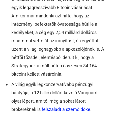
egyik legagresszívabb Bitcoin vásárlását.
Amikor már mindenki azt hitte, hogy az
intézményi befektetők óvatossága hűti le a
kedélyeket, a cég egy 2,54 milliárd dolláros
rohammal vette át az irányítást, és egyúttal
üzent a világ legnagyobb alapkezelőjének is. A
hétfői tőzsdei jelentésből derült ki, hogy a
Strategynek a múlt héten összesen 34 164
bitcoint kellett vásárolnia.
A világ egyik legkonzervatívabb pénzügyi
bástyája, a 12 billió dollárt kezelő Vanguard
olyat lépett, amitől még a sokat látott
brókereknek is
felszaladt a szemöldöke
.