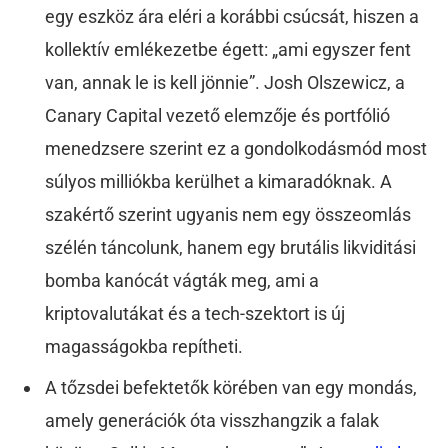
egy eszköz ára eléri a korábbi csúcsát, hiszen a
kollektív emlékezetbe égett: „ami egyszer fent
van, annak le is kell jönnie”. Josh Olszewicz, a
Canary Capital vezető elemzője és portfólió
menedzsere szerint ez a gondolkodásmód most
súlyos milliókba kerülhet a kimaradóknak. A
szakértő szerint ugyanis nem egy összeomlás
szélén táncolunk, hanem egy brutális likviditási
bomba kanócát vágták meg, ami a
kriptovalutákat és a tech-szektort is új
magasságokba repítheti.
A tőzsdei befektetők körében van egy mondás,
amely generációk óta visszhangzik a falak