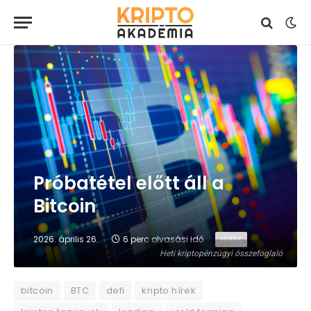
Próbatétel előtt áll a
Bitcoin
2026. április 26.
6 perc olvasási idő
HÍREK
Heti kriptopénzügyi összefoglaló
bitcoin
BTC
defi
kripto hírek