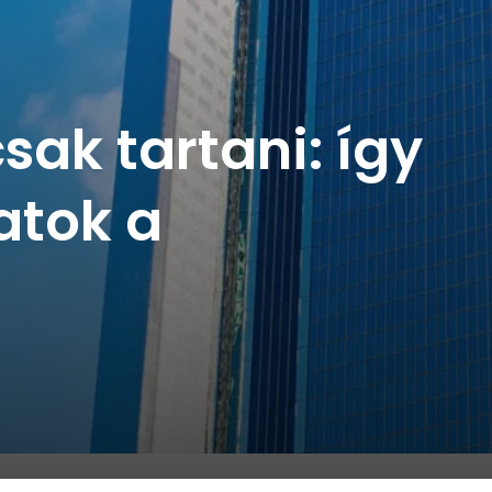
sak tartani: így
latok a