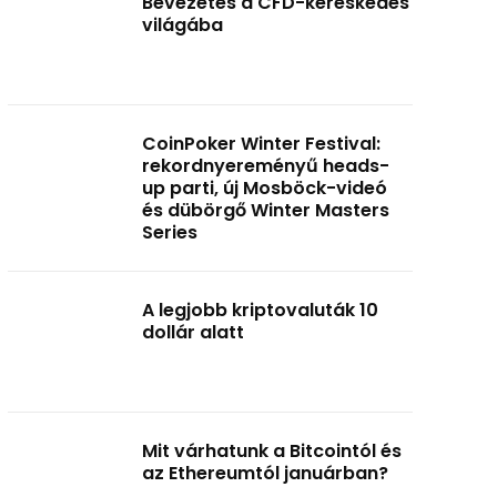
Bevezetés a CFD-kereskedés
világába
CoinPoker Winter Festival:
rekordnyereményű heads-
up parti, új Mosböck-videó
és dübörgő Winter Masters
Series
A legjobb kriptovaluták 10
dollár alatt
Mit várhatunk a Bitcointól és
az Ethereumtól januárban?