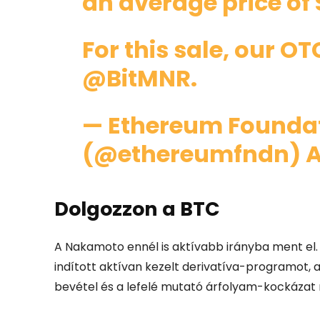
an average price of 
For this sale, our O
@BitMNR
.
— Ethereum Founda
(@ethereumfndn)
A
Dolgozzon a BTC
A Nakamoto ennél is aktívabb irányba ment el.
indított
aktívan kezelt derivatíva-programot
, 
bevétel és a lefelé mutató árfolyam-kockázat 