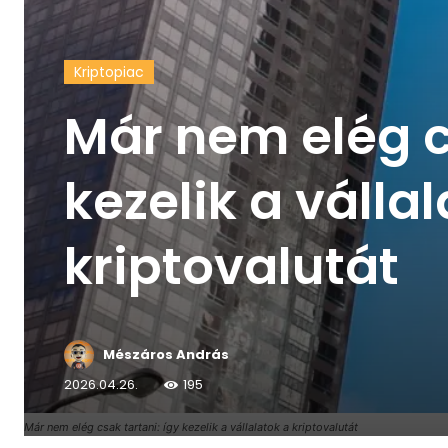
Kriptopiac
Már nem elég c
kezelik a válla
kriptovalutát
Mészáros András
2026.04.26.
195
Már nem elég csak tartani: így kezelik a vállalatok a kriptovalutát