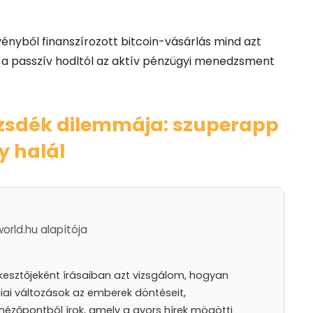
vényből finanszírozott bitcoin-vásárlás mind azt
ra a passzív hodltól az aktív pénzügyi menedzsment
őzsdék dilemmája: szuperapp
y halál
world.hu alapítója
rkesztőjeként írásaiban azt vizsgálom, hogyan
iai változások az emberek döntéseit,
nézőpontból írok, amely a gyors hírek mögötti