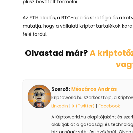
plusz bevételt termelni.
Az ETH eladás, a BTC-opciós stratégia és a köt
mutatja, hogy a vállalati kripto-tartalékok ko
felé fordul.
Olvastad már?
A kriptot
vag
Szerző:
Mészáros András
Kriptoworld.hu szerkesztője, a Kripto
LinkedIn
|
X (Twitter)
|
Facebook
A Kriptoworld.hu alapítójaként és sze
alakítják át a gazdasági és technológ
biztonságérzetét és jövőképét. Olyan 