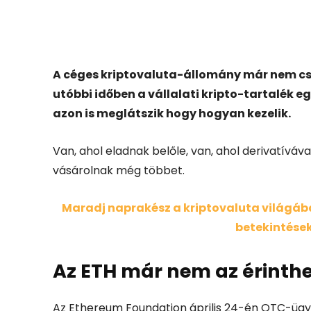
Facebook
X
A céges kriptovaluta-állomány már nem csa
utóbbi időben a vállalati kripto-tartalék eg
azon is meglátszik hogy hogyan kezelik.
Van, ahol eladnak belőle, van, ahol derivatívával
vásárolnak még többet.
Maradj naprakész a kriptovaluta világában
betekintések
Az ETH már nem az érinthe
Az Ethereum Foundation április 24-én OTC-üg