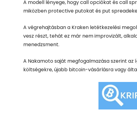
A modell lényege, hogy call opciókat és call 
miközben protective putokat és put spreadek
A végrehajtásban a Kraken letétkezelési megold
vesz részt, tehát ez már nem improvizált, alk
menedzsment.
A Nakamoto saját megfogalmazása szerint az í
költségekre, újabb bitcoin-vásárlásra vagy általá