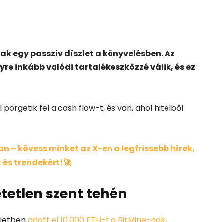
k egy passzív díszlet a könyvelésben. Az
yre inkább valódi tartalékeszközzé válik, és ez
 pörgetik fel a cash flow-t, és van, ahol hitelből
 – kövess minket az X-en a legfrissebb hírek,
 és trendekért!🚀
tetlen szent tehén
yletben
adott el 10.000 ETH-t a BitMine-nak
,