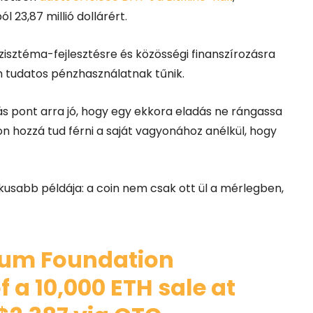
 23,87 millió dollárért.
zisztéma-fejlesztésre és közösségi finanszírozásra
m tudatos pénzhasználatnak tűnik.
s pont arra jó, hogy egy ekkora eladás ne rángassa
on hozzá tud férni a saját vagyonához anélkül, hogy
zikusabb példája: a coin nem csak ott ül a mérlegben,
reum Foundation
f a 10,000 ETH sale at