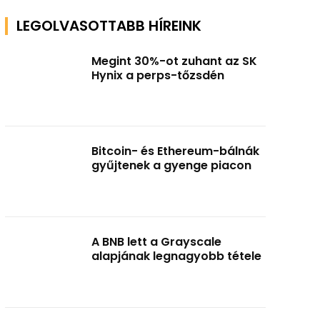
LEGOLVASOTTABB HÍREINK
Megint 30%-ot zuhant az SK
Hynix a perps-tőzsdén
Bitcoin- és Ethereum-bálnák
gyűjtenek a gyenge piacon
A BNB lett a Grayscale
alapjának legnagyobb tétele