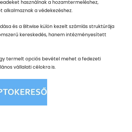
spreadeket használnak a hozamtermeléshez,
et alkalmaznak a védekezéshez.
ása és a Bitwise külön kezelt számlás struktúrája
alomszerű kereskedés, hanem intézményesített
gy termelt opciós bevétel mehet a fedezeti
nos vállalati célokra is.