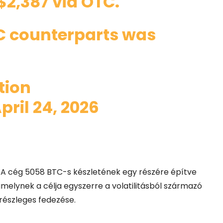
$2,387 via OTC.
TC counterparts was
tion
pril 24, 2026
 A cég 5058 BTC-s készletének egy részére építve
amelynek a célja egyszerre a volatilitásból származó
részleges fedezése.