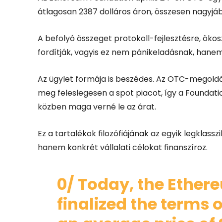
átlagosan 2387 dolláros áron, összesen nagyjából
A befolyó összeget protokoll-fejlesztésre, ökos
fordítják, vagyis ez nem pánikeladásnak, hane
Az ügylet formája is beszédes. Az OTC-megoldá
meg feleslegesen a spot piacot, így a Foundati
közben maga verné le az árat.
Ez a tartalékok filozófiájának az egyik legklass
hanem konkrét vállalati célokat finanszíroz.
0/ Today, the Ethe
finalized the terms o