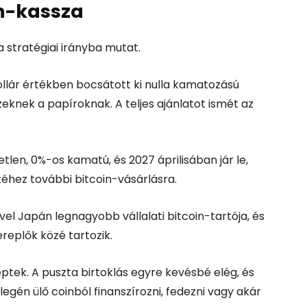
in-kassza
 stratégiai irányba mutat.
ollár
értékben bocsátott ki nulla kamatozású
zeknek a papíroknak. A teljes ajánlatot ismét az
tlen, 0%-os kamatú, és 2027 áprilisában jár le,
őkéhez további bitcoin-vásárlásra.
el Japán legnagyobb vállalati bitcoin-tartója, és
ereplők közé tartozik.
ptek. A puszta birtoklás egyre kevésbé elég, és
gén ülő coinból finanszírozni, fedezni vagy akár