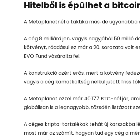
Hitelből is épülhet a bitco
A Metaplanetnél a taktika más, de ugyanabba a
A cég
8 milliárd jen, vagyis nagyjából 50 millió d
kötvényt, ráadásul ez már a 20. sorozata volt e
EVO Fund vásárolta fel.
A konstrukció azért erős, mert a kötvény fedeze
vagyis a cég kamatköltség nélkül jutott friss t
A Metaplanet ezzel már 40.177 BTC-nél jár, amiv
globálisan is a legnagyobb, tőzsdén listázott sz
A céges kripto-tartalékok tehát új korszakba lé
most már az számít, hogyan tud egy cég a mérle