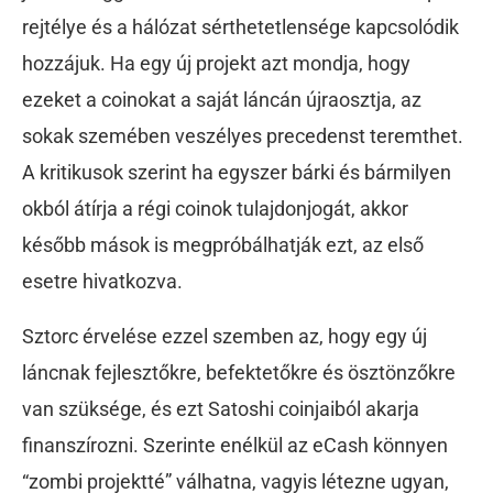
rejtélye és a hálózat sérthetetlensége kapcsolódik
hozzájuk. Ha egy új projekt azt mondja, hogy
ezeket a coinokat a saját láncán újraosztja, az
sokak szemében veszélyes precedenst teremthet.
A kritikusok szerint ha egyszer bárki és bármilyen
okból átírja a régi coinok tulajdonjogát, akkor
később mások is megpróbálhatják ezt, az első
esetre hivatkozva.
Sztorc érvelése ezzel szemben az, hogy egy új
láncnak fejlesztőkre, befektetőkre és ösztönzőkre
van szüksége, és ezt Satoshi coinjaiból akarja
finanszírozni. Szerinte enélkül az eCash könnyen
“zombi projektté” válhatna, vagyis létezne ugyan,