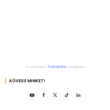
Az adatokat a
TradingView
szolgáltatja
KÖVESS MINKET!
YouTube
Facebook
X
TikTok
LinkedIn
(Twitter)