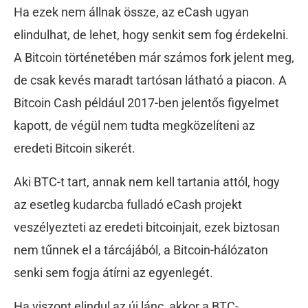
Ha ezek nem állnak össze, az eCash ugyan
elindulhat, de lehet, hogy senkit sem fog érdekelni.
A Bitcoin történetében már számos fork jelent meg,
de csak kevés maradt tartósan látható a piacon. A
Bitcoin Cash például 2017-ben jelentős figyelmet
kapott, de végül nem tudta megközelíteni az
eredeti Bitcoin sikerét.
Aki BTC-t tart, annak nem kell tartania attól, hogy
az esetleg kudarcba fulladó eCash projekt
veszélyezteti az eredeti bitcoinjait, ezek biztosan
nem tűnnek el a tárcájából, a Bitcoin-hálózaton
senki sem fogja átírni az egyenlegét.
Ha viszont elindul az új lánc, akkor a BTC-