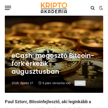
eCash: megosztó Bitcoin-
fork érkezik
augusztusban
2026. április 27.
5 perc olvasási idő
HÍREK
Paul Sztorc, Bitcoinfejlesztő, aki leginkább a