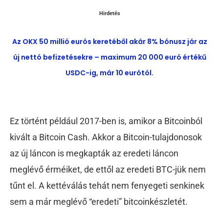
Hirdetés
Az OKX 50 millió eurós keretéből akár 8% bónusz jár az
új nettó befizetésekre – maximum 20 000 euró értékű
USDC-ig, már 10 eurótól.
Ez történt például 2017-ben is, amikor a Bitcoinból
kivált a Bitcoin Cash. Akkor a Bitcoin-tulajdonosok
az új láncon is megkapták az eredeti láncon
meglévő érméiket, de ettől az eredeti BTC-jük nem
tűnt el. A kettéválás tehát nem fenyegeti senkinek
sem a már meglévő “eredeti” bitcoinkészletét.