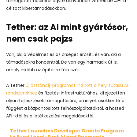
támogatott hackerei egyre aktívabban vetnek be AI-t a
célzott kibertámadásokban.
Tether: az AI mint gyártósor,
nem csak pajzs
Van, aki a védelmet és az őrséget erősíti, és van, aki a
támadásokra koncentrál. De van egy harmadik út is,
amely inkább az építésre fókuszál.
A Tether
új ösztöndíj-programot indított a helyi futású AI-
rendszerekhez
és fizetési infrastruktúrához, kifejezetten
olyan fejlesztések támogatására, amelyek csökkentik a
függést a központosított felhőszolgáltatóktól, a hosted
API-któl és a letétkezelési megoldásoktól.
Tether Launches Developer Grants Program
to Fund Local-First AI and Payments