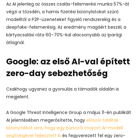
Az AI jelenleg az összes csalás-felismerési munka 57%-át
végzi a tőzsdén, a hamis fizetési bizonylatokat szűrő
modelltől a P2P-üzeneteket figyelő rendszerekig és a
deepfake-felismerésig. Az eredmény magáért beszél, a
kártyacsalási ráta 60–70%-kal alacsonyabb az iparági
átlagnál.
Google: az első AI-val épített
zero-day sebezhetőség
Csakhogy ugyanez a gyorsulás a támadók oldalán is
megjelent.
A Google Threat Intelligence Group a május 11-én publikált
AI jelentésében megerősítette, hogy
először találtak
bizonyítékot arra, hogy egy bűnözői csoport AI-modell
segítségével fejlesztett ki
és fegyverezett fel egy zero-