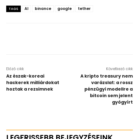
AI
binance
google
tether
TAGS
Előző cikk
Következő cikk
Az észak-koreai
A kripto treasury nem
hackerek milliárdokat
varázslat: a rossz
hoztak a rezsimnek
pénzügyi modellre a
bitcoin sem jelent
gyógyírt
LEGFRISSEBB BEJEGYZÉSEINK