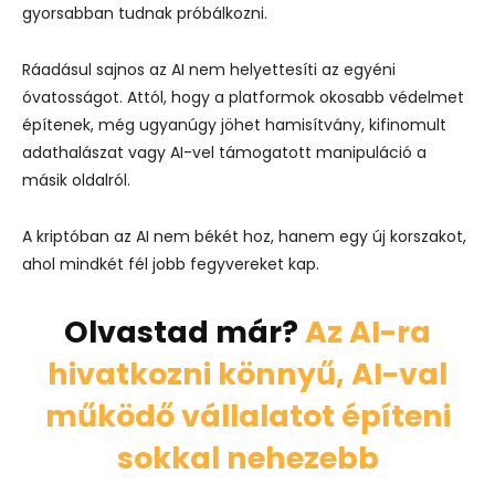
gyorsabban tudnak próbálkozni.
Ráadásul sajnos az AI nem helyettesíti az egyéni
óvatosságot. Attól, hogy a platformok okosabb védelmet
építenek, még ugyanúgy jöhet hamisítvány, kifinomult
adathalászat vagy AI-vel támogatott manipuláció a
másik oldalról.
A kriptóban az AI nem békét hoz, hanem egy új korszakot,
ahol mindkét fél jobb fegyvereket kap.
Olvastad már?
Az AI-ra
hivatkozni könnyű, AI-val
működő vállalatot építeni
sokkal nehezebb