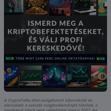
A CryptoFalka által szolgáltatott információk és
elemzések a szerzők magánvéleményét tükrözik, a
megjelenő írások nem valósítanak meg a 2007. évi