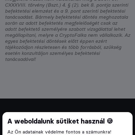
CXXXVIII. törvény (Bszt.) 4. § (2). bek 8. pontja szerinti
befektetési elemzést és a 9. pont szerinti befektetési
tanácsadást. Bármely befektetési döntés meghozatala
során az adott befektetés megfelelőségét csak az
adott befektető személyére szabott vizsgálattal lehet
megállapítani, melyre a CryptoFalka nem vállalkozik. Az
egyes befektetési döntések előtt éppen ezért
tájékozódjon részletesen és több forrásból, szükség
esetén konzultáljon személyes befektetési
tanácsadóval!
Cryptofalka 2018 óta
A weboldalunk sütiket használ 🍪
Szívünkön viseljük a blokklánc technológia
Az Ön adatainak védelme fontos a számunkra!