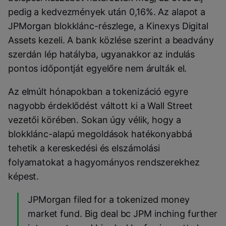
pedig a kedvezmények után 0,16%. Az alapot a
JPMorgan blokklánc-részlege, a Kinexys Digital
Assets kezeli. A bank közlése szerint a beadvány
szerdán lép hatályba, ugyanakkor az indulás
pontos időpontját egyelőre nem árulták el.
Az elmúlt hónapokban a tokenizáció egyre
nagyobb érdeklődést váltott ki a Wall Street
vezetői körében. Sokan úgy vélik, hogy a
blokklánc-alapú megoldások hatékonyabbá
tehetik a kereskedési és elszámolási
folyamatokat a hagyományos rendszerekhez
képest.
JPMorgan filed for a tokenized money
market fund. Big deal bc JPM inching further