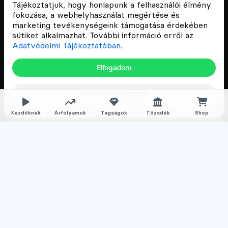
népszerűsítését Magyarországon, ezért 2018 óta a
Tájékoztatjuk, hogy honlapunk a felhasználói élmény
Cryptofalka célja, hogy biztosítsa a hazai közösség
fokozása, a webhelyhasználat megértése és
és vállalatok digitális oktatását és fejlődését.
marketing tevékenységeink támogatása érdekében
sütiket alkalmazhat. További információ erről az
Adatvédelmi Tájékoztatóban
.
Oldalak
Elfogadom
Hírek
További lehetőségek
Árfolyamok
Rólunk
Kezdőknek
Árfolyamok
Tagságok
Tőzsdék
Shop
Karrier
Media
Oktatás
Bevezető cikkek
Kriptovaluta ismertetők
Kriptovaluta vásárlás