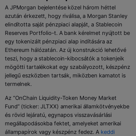
A JPMorgan bejelentése közel három héttel
azután érkezett, hogy riválisa, a Morgan Stanley
elindította saját pénzpiaci alapját, a Stablecoin
Reserves Portfolio-t. A bank kérelmet nyújtott be
egy tokenizált pénzpiaci alap indítására az
Ethereum hálózatán. Az új konstrukció lehetővé
teszi, hogy a stablecoin-kibocsátók a tokenjeik
mögötti tartalékokat egy szabályozott, készpénz
jellegű eszközben tartsák, miközben kamatot is
termelnek.
Az “OnChain Liquidity-Token Money Market
Fund” (ticker: JLTXX) amerikai államkötvényekbe
és rövid lejáratú, egynapos visszavásárlási
megállapodásokba fektet, amelyeket amerikai
állampapírok vagy készpénz fedez. A
keddi