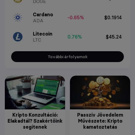
DOGE
Cardano
-0.65%
$0.1914
ADA
Litecoin
0.76%
$45.24
LTC
További árfolyamok
Kripto Konzultáció:
Passzív Jövedelem
Elakadtál? Szakértőink
Művészete: Kripto
segítenek
kamatoztatás