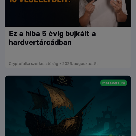
Ez a hiba 5 évig bujkált a
hardvertárcádban
Cryptofalka szerkesztőség • 2026. augusztus 5.
Metaverzum