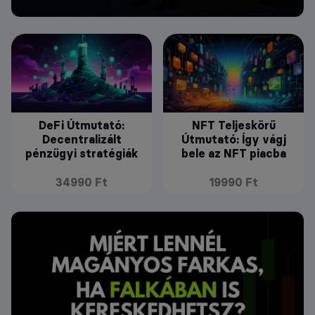
DeFi Útmutató:
NFT Teljeskörű
Decentralizált
Útmutató: Így vágj
pénzügyi stratégiák
bele az NFT piacba
34990 Ft
19990 Ft