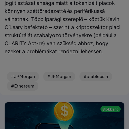
jogi tisztázatlansága miatt a tokenizált piacok
könnyen széttöredezetté és periférikussá
válhatnak. Több iparági szereplő – köztük Kevin
O’Leary befektető – szerint a kriptoszektor piaci
struktúráját szabályozó törvényekre (például a
CLARITY Act-re) van szükség ahhoz, hogy
ezeket a problémákat rendezni lehessen.
#JPMorgan
#JPMorgan
#stablecoin
#Ethereum
Blokklánc