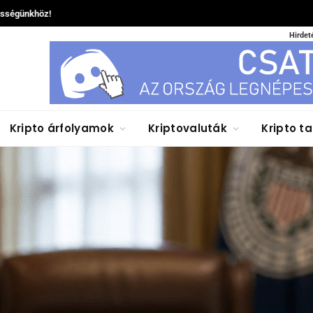
össégünkhöz!
Hirdet
Kripto árfolyamok
Kriptovaluták
Kripto t