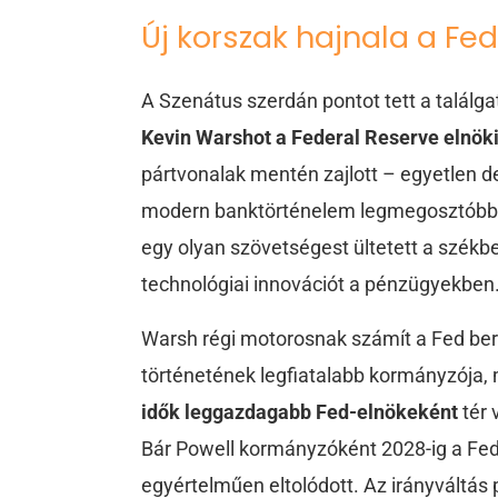
Új korszak hajnala a Fe
A Szenátus szerdán pontot tett a találg
Kevin Warshot a Federal Reserve elnöki
pártvonalak mentén zajlott – egyetlen 
modern banktörténelem legmegosztóbb k
egy olyan szövetségest ültetett a székbe,
technológiai innovációt a pénzügyekben
Warsh régi motorosnak számít a Fed berke
történetének legfiatalabb kormányzója,
idők leggazdagabb Fed-elnökeként
tér 
Bár Powell kormányzóként 2028-ig a Fe
egyértelműen eltolódott. Az irányváltás p