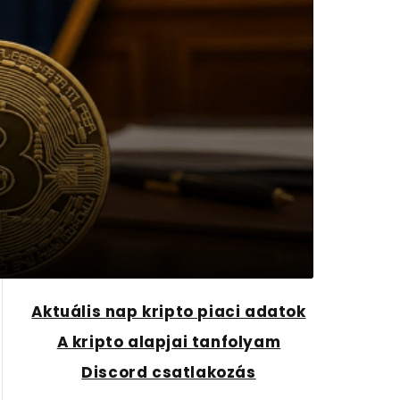
Aktuális nap kripto piaci adatok
A kripto alapjai tanfolyam
Discord csatlakozás