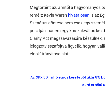
Megtörtént az, amitől a hagyományos ban
remélt: Kevin Warsh
hivatalosan
is az E
Szenátus döntése nem csak egy személy
posztján, hanem egy korszakváltás kezde
Clarity Act megszavazására készülnek, a
lélegzetvisszafojtva figyelik, hogyan váli
elnök” irányítása alatt.
Az OKX 50 millió eurós keretéből akár 8% b
euró értékű U