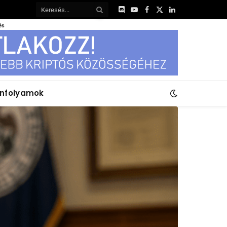
Discord
YouTube
Facebook
X
LinkedIn
(Twitter)
és
anfolyamok