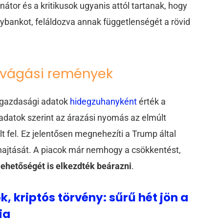
átor és a kritikusok ugyanis attól tartanak, hogy
gybankot, feláldozva annak függetlenségét a rövid
atvágási remények
rogazdasági adatok
hidegzuhanyként
érték a
 adatok szerint az árazási nyomás az elmúlt
fel. Ez jelentősen megnehezíti a Trump által
ajtását. A piacok már nemhogy a csökkentést,
ehetőségét is elkezdték beárazni
.
k, kriptós törvény: sűrű hét jön a
ia