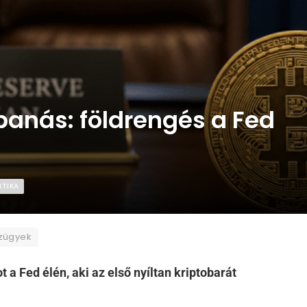
anás: földrengés a Fed
ITIKA
zügyek
a Fed élén, aki az első nyíltan kriptobarát