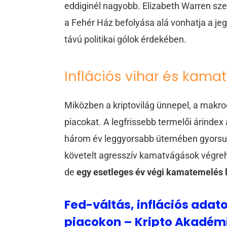
eddiginél nagyobb. Elizabeth Warren szen
a Fehér Ház befolyása alá vonhatja a je
távú politikai gólok érdekében.
Inflációs vihar és kam
Miközben a kriptovilág ünnepel, a mak
piacokat. A legfrissebb termelői árindex
három év leggyorsabb ütemében gyorsult 
követelt agresszív kamatvágások végreh
de
egy esetleges év végi kamatemelés l
Fed-váltás, inflációs adato
piacokon – Kripto Akadém