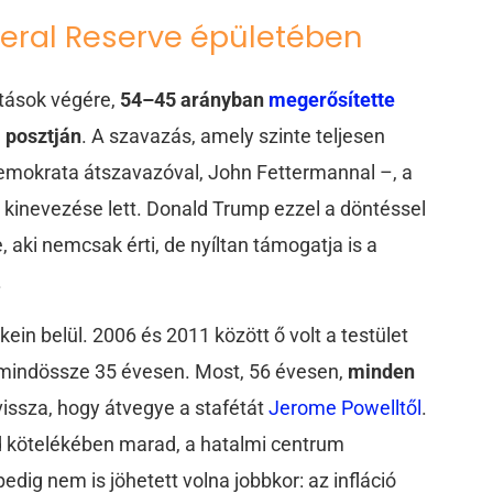
deral Reserve épületében
atások végére,
54–45 arányban
megerősítette
 posztján
. A szavazás, amely szinte teljesen
demokrata átszavazóval, John Fettermannal –, a
inevezése lett. Donald Trump ezzel a döntéssel
 aki nemcsak érti, de nyíltan támogatja is a
.
in belül. 2006 és 2011 között ő volt a testület
 mindössze 35 évesen. Most, 56 évesen,
minden
vissza, hogy átvegye a stafétát
Jerome Powelltől
.
d kötelékében marad, a hatalmi centrum
edig nem is jöhetett volna jobbkor: az infláció