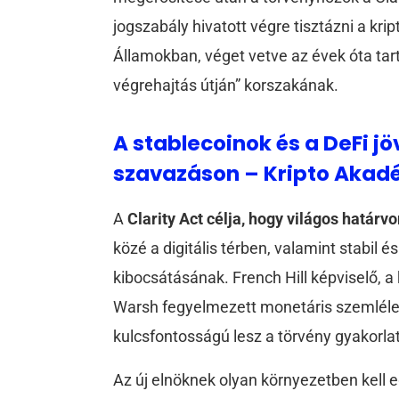
jogszabály hivatott végre tisztázni a kri
Államokban, véget vetve az évek óta ta
végrehajtás útján” korszakának.
A stablecoinok és a DeFi jö
szavazáson – Kripto Akad
A
Clarity Act célja, hogy világos határv
közé a digitális térben, valamint stabil 
kibocsátásának. French Hill képviselő, a
Warsh fegyelmezett monetáris szemlélete
kulcsfontosságú lesz a törvény gyakorl
Az új elnöknek olyan környezetben kell 