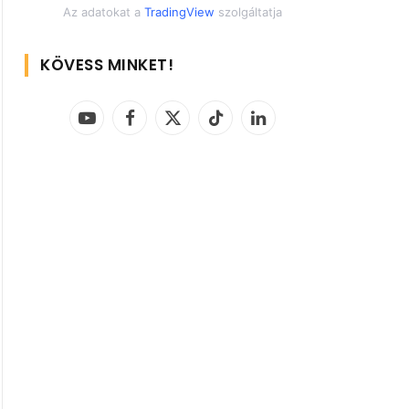
Az adatokat a
TradingView
szolgáltatja
KÖVESS MINKET!
YouTube
Facebook
X
TikTok
LinkedIn
(Twitter)