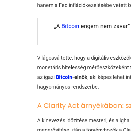
hanem a Fed inflációkezelésébe vetett b
„A
Bitcoin
engem nem zavar” – 
Világossá tette, hogy a digitális eszköz
monetáris hitelesség mérőeszközeként te
az igazi
Bitcoin
-elnök
, aki képes lehet 
hagyományos rendszerbe.
A Clarity Act árnyékában: s
A kinevezés időzítése mesteri, és aligh
megerősítése után a törvényhozók a Clar