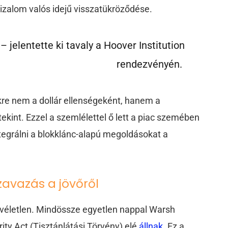
izalom valós idejű visszatükröződése.
jelentette ki tavaly a Hoover Institution
rendezvényén.
ökre nem a dollár ellenségeként, hanem a
kint. Ezzel a szemlélettel ő lett a piac szemében
integrálni a blokklánc-alapú megoldásokat a
zavazás a jövőről
a véletlen. Mindössze egyetlen nappal Warsh
ity Act (Tisztánlátási Törvény) elé
állnak
. Ez a