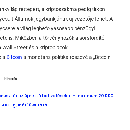
kvilág rettegett, a kriptoszakma pedig titkon
gyesült Államok jegybankjának új vezetője lehet. A
csere a világ legbefolyásosabb pénzügyi
te is. Miközben a törvényhozók a sorsfordító
 Wall Street és a kriptopiacok
k a
Bitcoin
a monetáris politika részévé a „Bitcoin-
Hirdetés
ónusz jár az új nettó befizetésekre – maximum 20 000
SDC-ig, már 10 eurótól.