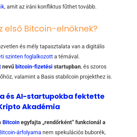
ik
, amit az iráni konfliktus fűthet tovább.
z első Bitcoin-elnöknek?
zvetlen és mély tapasztalata van a digitális
i szinten foglalkozott
a témával.
t
nevű
bitcoin-fizetési
startupban
, és szoros
őhöz, valamint a Basis stabilcoin projekthez is.
a és AI-startupokba fektette
 Kripto Akadémia
a
Bitcoin
egyfajta „rendőrként” funkcionál a
Bitcoin-árfolyama
nem spekulációs buborék,