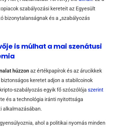
ptopiacok szabályozási kereteit az Egyesült
rtó bizonytalanságnak és a „szabályozás
vője is múlhat a mai szenátusi
émia
onalat húzzon
az értékpapírok és az árucikkek
és biztonságos keretet adjon a stabilcoinok
 kripto-szabályozás egyik fő szószólója
szerint
 és a technológia iránti nyitottsága
ati alkalmazásában.
egyensúlyoznia, ahol a politikai nyomás minden