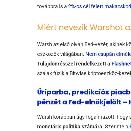
továbbra is a
2%-os cél felett makacskod
Miért nevezik Warshot a
Warsh az első olyan Fed-vezér, akinek kö
eszközök világában.
Nem csupán elmélet
Tulajdonrésszel rendelkezett a
Flashne
szálak fűzik a Bitwise kriptoeszköz-kezel
Űriparba, predikciós piacb
pénzét a Fed-elnökjelölt –
Warsh korábban úgy fogalmazott, hogy 
monetáris politika számára
. Szerinte a