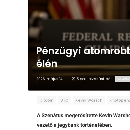
Pénzügyi atomrobb
élén
2026. május 14.
5 perc olvasási idő
GEOPOL
bitcoin
BTC
Kevin Warsch
kriptopén
A Szenátus megerősítette Kevin Warshot 
vezető a jegybank történetében.