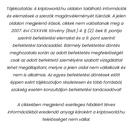
Tájékoztatás: A kriptoworld.hu oldalon található információk
és elemzések a szerzők magánvéleményét tükrözik. A jelen
oldalon megjelenő írások, cikkek nem valósítanak meg a
2007. évi CXXXVIII. törvény (Bszt.) 4. § (2). bek 8. pontja
szerinti befektetési elemzést és a 9. pont szerinti
befektetési tanácsadást.
Bármely befektetési döntés
meghozatala során az adott befektetés megfelelőségét
csak az adott befektető személyére szabott vizsgálattal
lehet megállapítani, melyre a jelen oldal nem vállalkozik és
nem is alkalmas. Az egyes befektetési döntések előtt
éppen ezért tájékozódjon részletesen és több forrásból,
szükség esetén konzultáljon befektetési tanácsadóval!
A cikkekben megjelenő esetleges hibákért téves
információkból eredendő anyagi károkért a kriptoworld.hu
felelősséget nem vállal.