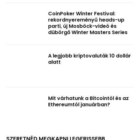
CoinPoker Winter Festival:
rekordnyereményű heads-up
parti, új Mosböck-videó és
dübörgő Winter Masters Series
A legjobb kriptovaluták 10 dollár
alatt
Mit várhatunk a Bitcointól és az
Ethereumtól januárban?
SZERETNÉD MEGKAPNI LEGFRISSEBB