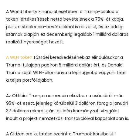
A World Liberty Financial esetében a Trump-család a
token-értékesítések nettó bevételének a 75%-át kapja,
plusz a stablecoin-bevételekből is részesül, és az eddig
számok alapján ez decemberig legalább 1 milliárd dolláros
realizált nyereséget hozott.
A WLFI token
tőzsdei kereskedésének az elindulásakor a
Trump-tulajdon papíron 5 milliárd dollárt ért, és Donald
Trump saját WLFI-állománya a legnagyobb vagyoni tétel
a teljes portfóliójában.
Az Official Trump memecoin eközben a csúcsáról már
95%-ot esett, jelenleg körülbelül 3 dolláron forog a januári
37 dolláros rekord után, és idén kormányzati vizsgálat
indult a projekt nemzetközi tranzakcióival kapcsolatban is.
A Citizen.org kutatása szerint a Trumpok körülbelül 1