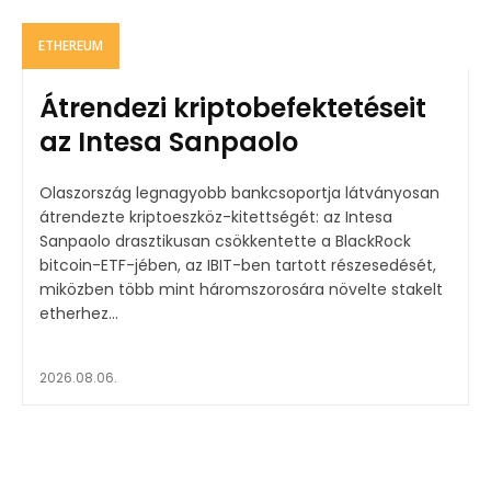
ETHEREUM
Átrendezi kriptobefektetéseit
az Intesa Sanpaolo
Olaszország legnagyobb bankcsoportja látványosan
átrendezte kriptoeszköz-kitettségét: az Intesa
Sanpaolo drasztikusan csökkentette a BlackRock
bitcoin-ETF-jében, az IBIT-ben tartott részesedését,
miközben több mint háromszorosára növelte stakelt
etherhez...
2026.08.06.