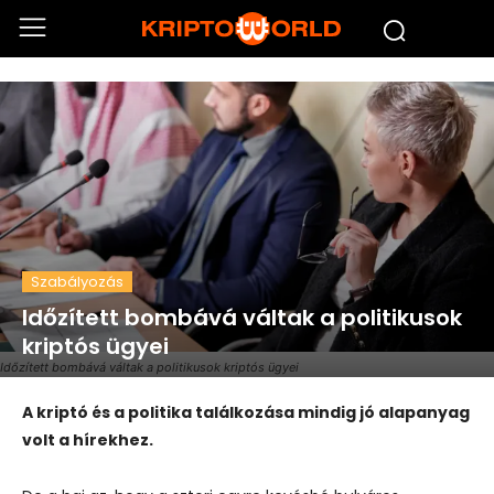
Szabályozás
Időzített bombává váltak a politikusok
kriptós ügyei
Időzített bombává váltak a politikusok kriptós ügyei
A kriptó és a politika találkozása mindig jó alapanyag
volt a hírekhez.