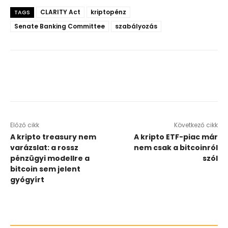
CLARITY Act
kriptopénz
TAGS
Senate Banking Committee
szabályozás
Előző cikk
Következő cikk
A kripto treasury nem
A kripto ETF-piac már
varázslat: a rossz
nem csak a bitcoinról
pénzügyi modellre a
szól
bitcoin sem jelent
gyógyírt