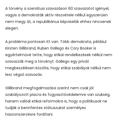
A törvény a szenátusi szavazáson 60 szavazatot igényel,
vagyis a demokraták aktív részvétele nélkül egyszerűen
nem megy át, a republikánus képviselők ehhez nincsenek
elegen.
A probléma pontosan itt van. Több demokrata, például
Kirsten Gillibrand, Ruben Gallego és Cory Booker is
egyértelművé tette, hogy etikai rendelkezések nélkül nem
szavazzák meg a törvényt. Gallego egy privát
megbeszélésen közölte, hogy etikai szabályok nélkül nem
lesz végső szavazás.
Gillibrand megfogalmazása szerint nem csak jól
szabályozott piacra és fogyasztóvédelemre van szükség,
hanem valódi etikai reformokra is, hogy a politikusok ne
tudják a bennfentes státuszukat személyes
haszonszerzésre fordítani.