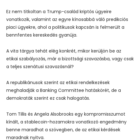
Ez nem titkoltan a Trump-család kriptós ügyeire
vonatkozik, valamint az egyre kínosabbá váló predikciós
piaci ügyekre, ahol a politikusok kapcsán is felmerült a
bennfentes kereskedés gyanúja.
A vita tárgya tehát elég konkrét, mikor kerüljön be az
etikai szabályozás, már a bizottsági szavazásba, vagy csak
a teljes szenátusi szavazásnál?
A republikánusok szerint az etikai rendelkezések
meghaladják a Banking Committee hatáskörét, de a
demokraták szerint ez csak halogatás.
Tom Tillis és Angela Alsobrooks egy kompromisszumot
kínált, a stablecoin-hozamokra vonatkozó engedmény
benne maradhat a szövegben, de az etikai kérdések
maradnak nyitva.