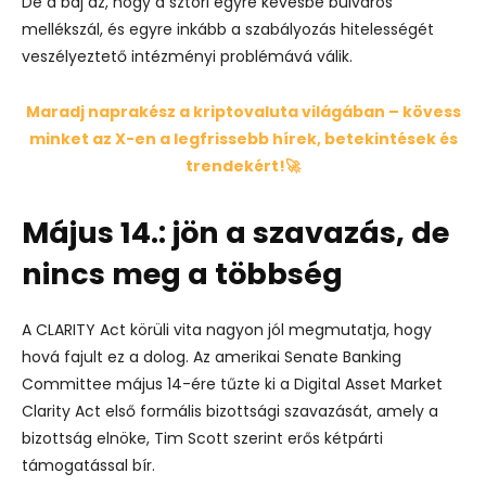
De a baj az, hogy a sztori egyre kevésbé bulváros
mellékszál, és egyre inkább a szabályozás hitelességét
veszélyeztető intézményi problémává válik.
Maradj naprakész a kriptovaluta világában – kövess
minket az X-en a legfrissebb hírek, betekintések és
trendekért!🚀
Május 14.: jön a szavazás, de
nincs meg a többség
A CLARITY Act körüli vita nagyon jól megmutatja, hogy
hová fajult ez a dolog. Az amerikai Senate Banking
Committee
május 14-ére tűzte ki a Digital Asset Market
Clarity Act
első formális bizottsági szavazását, amely a
bizottság elnöke, Tim Scott szerint erős kétpárti
támogatással bír.