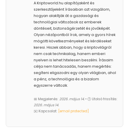
A Kriptoworld.hu alapítójaként és
szerkesztőjeként írásaiban azt vizsgálom,
hogyan alakítják át a gazdasági és
technológiai változások az emberek
döntéseit, biztonságérzetét és jövőképét.
Olyan nézőpontból írok, amely a gyors hírek
mögötti következményeket és kérdéseket
keresi. Hiszek abban, hogy a kriptovilágról
nem csak technikailag, hanem emberi
nyelven is lehet hitelesen beszélni. Írásaim
célja nem tanácsadás, hanem megértés:
segíteni eligazodni egy olyan világban, ahol
a pénz, a technológia és a bizalom
egyszerre változik.
📅 Megjelenés:
2026. május 14.
• 🕓 Utolsó frissítés:
2026. május 14.
✉️ Kapcsolat:
[email protected]