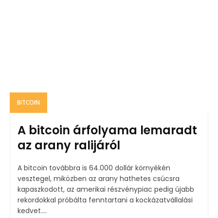
BITCOIN
A bitcoin árfolyama lemaradt
az arany ralijáról
A bitcoin továbbra is 64.000 dollár környékén
vesztegel, miközben az arany hathetes csúcsra
kapaszkodott, az amerikai részvénypiac pedig újabb
rekordokkal próbálta fenntartani a kockázatvállalási
kedvet....