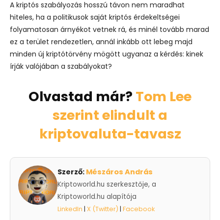
A kriptós szabályozás hosszú távon nem maradhat
hiteles, ha a politikusok saját kriptós érdekeltségei
folyamatosan árnyékot vetnek rá, és minél tovább marad
ez a terület rendezetlen, annál inkább ott lebeg majd
minden új kriptótörvény mögött ugyanaz a kérdés: kinek
írják valójában a szabályokat?
Olvastad már?
Tom Lee
szerint elindult a
kriptovaluta-tavasz
Szerző:
Mészáros András
Kriptoworld.hu szerkesztője, a
Kriptoworld.hu alapítója
LinkedIn
|
X (Twitter)
|
Facebook