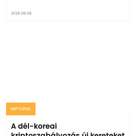
2026.08.06.
KRIPTOPIAC
A dél-koreai
kriptoszabályozás új kereteket