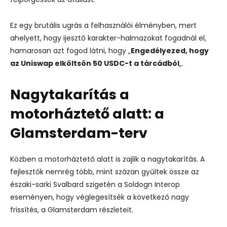
Ez egy brutális ugrás a felhasználói élményben, mert
ahelyett, hogy ijesztő karakter-halmazokat fogadnál el,
hamarosan azt fogod látni, hogy „
Engedélyezed, hogy
az Uniswap elköltsön 50 USDC-t a tárcádból
„.
Nagytakarítás a
motorháztető alatt: a
Glamsterdam-terv
Közben a motorháztető alatt is zajlik a nagytakarítás. A
fejlesztők nemrég több, mint százan gyűltek össze az
északi-sarki Svalbard szigetén a Soldogn Interop
eseményen, hogy véglegesítsék
a következő nagy
frissítés, a Glamsterdam
részleteit.