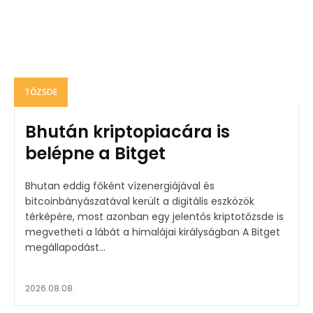
TŐZSDE
Bhután kriptopiacára is
belépne a Bitget
Bhutan eddig főként vízenergiájával és
bitcoinbányászatával került a digitális eszközök
térképére, most azonban egy jelentős kriptotőzsde is
megvetheti a lábát a himalájai királyságban A Bitget
megállapodást...
2026.08.08.