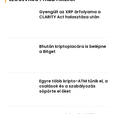
Gyengült az XRP árfolyama a
CLARITY Act halasztása után
Bhután kriptopiacára is belépne
a Bitget
Egyre több kripto-ATM tűnik el, a
csalások és a szabályozás
söpörte el őket