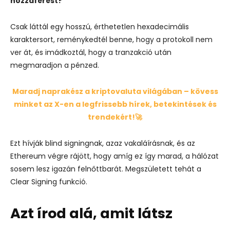
hozzáférést?
Csak láttál egy hosszú, érthetetlen hexadecimális
karaktersort, reménykedtél benne, hogy a protokoll nem
ver át, és imádkoztál, hogy a tranzakció után
megmaradjon a pénzed.
Maradj naprakész a kriptovaluta világában – kövess
minket az X-en a legfrissebb hírek, betekintések és
trendekért!🚀
Ezt hívják blind signingnak, azaz vakaláírásnak, és az
Ethereum végre rájött, hogy amíg ez így marad, a hálózat
sosem lesz igazán felnőttbarát. Megszületett tehát a
Clear Signing funkció.
Azt írod alá, amit látsz