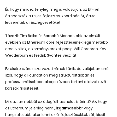
És hogy mindez tényleg meg is valósuljon, az EF-nél
átrendezték a teljes fejlesztési koordinációt,
értsd:
lecserélték a részlegvezetőket
.
Távozik Tim Beiko és Barnabé Monnot, akik az elmúlt
években az Ethereum core fejlesztéseinek legismertebb
arcai voltak, a kormánykereket pedig Will Corcoran, Kev
Wedderburn és Fredrik Svantes veszi át.
Ez elsőre száraz szervezeti hírnek tűnik, de valójában arról
szól, hogy a Foundation még strukturáltabban és
professzionálisabban akarja kézben tartani a következő
korszak frissítéseit.
Mi eaz, ami ebből az átlagfelhasználót is érinti? Az, hogy
az Ethereum jelenleg nem „
izgalmasabb
” vagy
hangzatosabb akar lenni az új fejlesztésekkel, sőt, kicsit