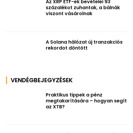
Az XRP ETF-ek bevételei 93
százalékot zuhantak, a bálnák
viszont vásárolnak
A Solana hálózat új tranzakciós
rekordot döntött
VENDÉGBEJEGYZÉSEK
Praktikus tippek a pénz
megtakarítására – hogyan segít
az XTB?