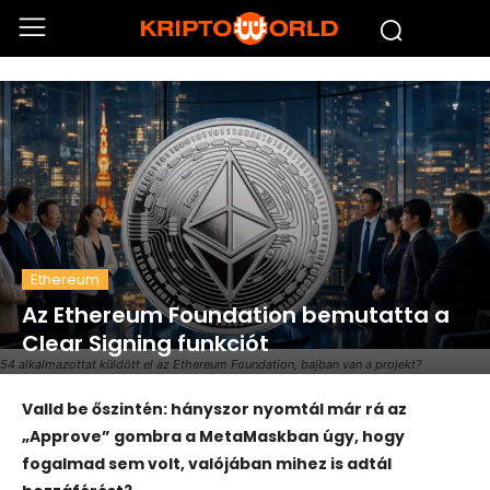
Ethereum
Az Ethereum Foundation bemutatta a
Clear Signing funkciót
54 alkalmazottat küldött el az Ethereum Foundation, bajban van a projekt?
Valld be őszintén: hányszor nyomtál már rá az
„Approve” gombra a MetaMaskban úgy, hogy
fogalmad sem volt, valójában mihez is adtál