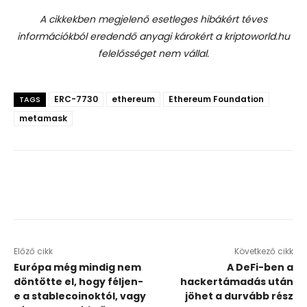
A cikkekben megjelenő esetleges hibákért téves
információkból eredendő anyagi károkért a kriptoworld.hu
felelősséget nem vállal.
ERC-7730
ethereum
Ethereum Foundation
TAGS
metamask
Előző cikk
Következő cikk
Európa még mindig nem
A DeFi-ben a
döntötte el, hogy féljen-
hackertámadás után
e a stablecoinoktól, vagy
jöhet a durvább rész