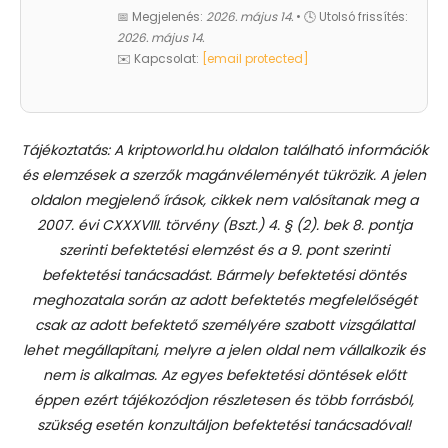
📅 Megjelenés:
2026. május 14.
• 🕓 Utolsó frissítés:
2026. május 14.
✉️ Kapcsolat:
[email protected]
Tájékoztatás: A kriptoworld.hu oldalon található információk
és elemzések a szerzők magánvéleményét tükrözik. A jelen
oldalon megjelenő írások, cikkek nem valósítanak meg a
2007. évi CXXXVIII. törvény (Bszt.) 4. § (2). bek 8. pontja
szerinti befektetési elemzést és a 9. pont szerinti
befektetési tanácsadást.
Bármely befektetési döntés
meghozatala során az adott befektetés megfelelőségét
csak az adott befektető személyére szabott vizsgálattal
lehet megállapítani, melyre a jelen oldal nem vállalkozik és
nem is alkalmas. Az egyes befektetési döntések előtt
éppen ezért tájékozódjon részletesen és több forrásból,
szükség esetén konzultáljon befektetési tanácsadóval!