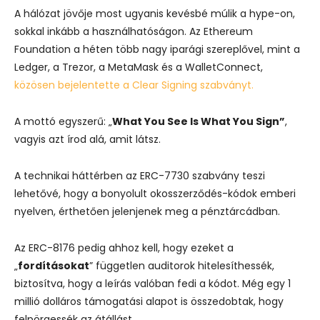
A hálózat jövője most ugyanis kevésbé múlik a hype-on,
sokkal inkább a használhatóságon. Az Ethereum
Foundation a héten több nagy iparági szereplővel, mint a
Ledger, a Trezor, a MetaMask és a WalletConnect,
közösen bejelentette a Clear Signing szabványt.
A mottó egyszerű: „
What You See Is What You Sign”
,
vagyis azt írod alá, amit látsz.
A technikai háttérben az ERC-7730 szabvány teszi
lehetővé, hogy a bonyolult okosszerződés-kódok emberi
nyelven, érthetően jelenjenek meg a pénztárcádban.
Az ERC-8176 pedig ahhoz kell, hogy ezeket a
„
fordításokat
” független auditorok hitelesíthessék,
biztosítva, hogy a leírás valóban fedi a kódot. Még egy 1
millió dolláros támogatási alapot is összedobtak, hogy
felpörgessék az átállást.