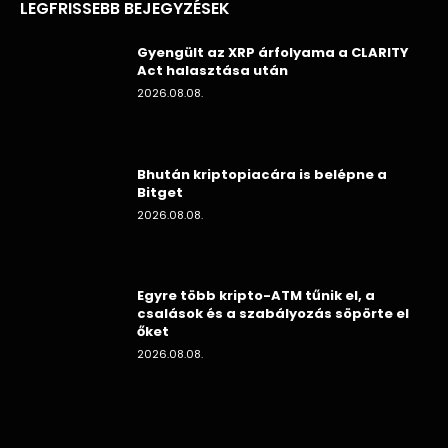
LEGFRISSEBB BEJEGYZÉSEK
Gyengült az XRP árfolyama a CLARITY
Act halasztása után
2026.08.08.
Bhután kriptopiacára is belépne a
Bitget
2026.08.08.
Egyre több kripto-ATM tűnik el, a
csalások és a szabályozás söpörte el
őket
2026.08.08.