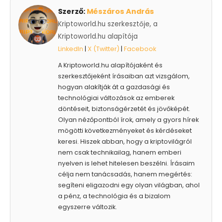
Szerző:
Mészáros András
Kriptoworld.hu szerkesztője, a
Kriptoworld.hu alapítója
LinkedIn
|
X (Twitter)
|
Facebook
A Kriptoworld.hu alapítójaként és
szerkesztőjeként írásaiban azt vizsgálom,
hogyan alakítják át a gazdasági és
technológiai változások az emberek
döntéseit, biztonságérzetét és jövőképét.
Olyan nézőpontból írok, amely a gyors hírek
mögötti következményeket és kérdéseket
keresi. Hiszek abban, hogy a kriptovilágról
nem csak technikailag, hanem emberi
nyelven is lehet hitelesen beszélni. Írásaim
célja nem tanácsadás, hanem megértés:
segíteni eligazodni egy olyan világban, ahol
a pénz, a technológia és a bizalom
egyszerre változik.