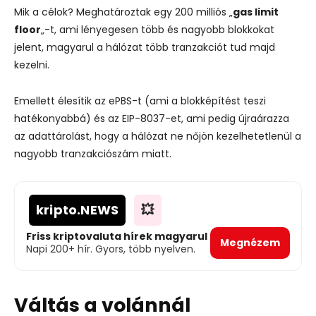
Mik a célok? Meghatároztak egy 200 milliós „
gas limit
floor
„-t, ami lényegesen több és nagyobb blokkokat
jelent, magyarul a hálózat több tranzakciót tud majd
kezelni.
Emellett élesítik az ePBS-t (ami a blokképítést teszi
hatékonyabbá) és az EIP-8037-et, ami pedig újraárazza
az adattárolást, hogy a hálózat ne nőjön kezelhetetlenül a
nagyobb tranzakciószám miatt.
kripto
.NEWS
💥
Friss kriptovaluta hírek magyarul
Megnézem
Napi 200+ hír. Gyors, több nyelven.
Váltás a volánnál