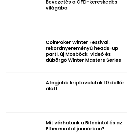
Bevezetés a CFD-kereskedés
világába
CoinPoker Winter Festival:
rekordnyereményű heads-up
parti, új Mosböck-videó és
dübörgő Winter Masters Series
A legjobb kriptovaluták 10 dollár
alatt
Mit várhatunk a Bitcointól és az
Ethereumtól januárban?