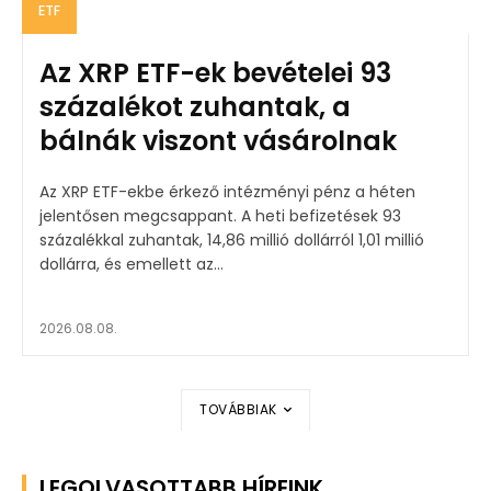
ETF
Az XRP ETF-ek bevételei 93
százalékot zuhantak, a
bálnák viszont vásárolnak
Az XRP ETF-ekbe érkező intézményi pénz a héten
jelentősen megcsappant. A heti befizetések 93
százalékkal zuhantak, 14,86 millió dollárról 1,01 millió
dollárra, és emellett az...
2026.08.08.
TOVÁBBIAK
LEGOLVASOTTABB HÍREINK