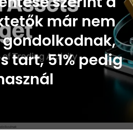
lentése szerint a
ektetők már nem
n gondolkodnak,
s tart, 51% pedig
használ
ondolkodnak