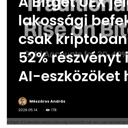
A Bitget UEX je
lakossági bef
csak kriptoba
52% részvényt i
AI-eszközöket 
Mészáros András
2026.05.14.
178
A Bitget UEX jelentése szerint a lakossági befektetők már nem csak kriptoban g