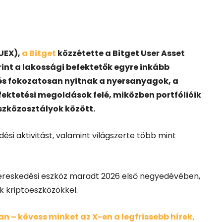
UEX),
a Bitget
közzétette a Bitget User Asset
rint a lakossági befektetők egyre inkább
 és fokozatosan nyitnak a nyersanyagok, a
ektetési megoldások felé, miközben portfólióik
eszközosztályok között.
ési aktivitást, valamint világszerte több mint
kereskedési eszköz maradt 2026 első negyedévében,
 kriptoeszközökkel.
 – kövess minket az X-en a legfrissebb hírek,