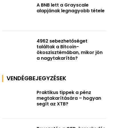
A BNB lett a Grayscale
alapjának legnagyobb tétele
4962 sebezhetőséget
találtak a Bitcoin-
ökoszisztémában, mikor jön
a nagytakarítás?
VENDÉGBEJEGYZÉSEK
Praktikus tippek a pénz
megtakarítására – hogyan
segít az XTB?