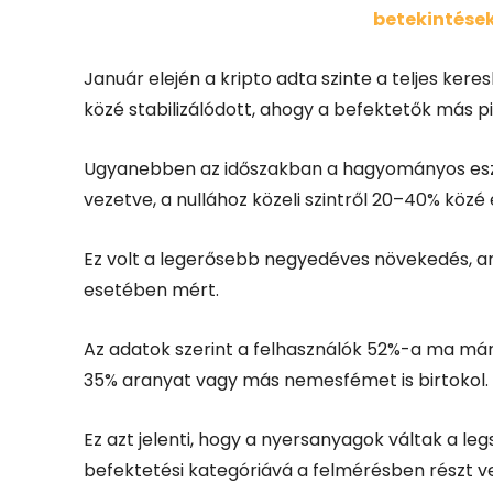
betekintések
Január elején a kripto adta szinte a teljes ke
közé stabilizálódott, ahogy a befektetők más pia
Ugyanebben az időszakban a hagyományos esz
vezetve, a nullához közeli szintről 20–40% közé 
Ez volt a legerősebb negyedéves növekedés, am
esetében mért.
Az adatok szerint a felhasználók 52%-a ma már 
35% aranyat vagy más nemesfémet is birtokol.
Ez azt jelenti, hogy a nyersanyagok váltak a l
befektetési kategóriává a felmérésben részt v