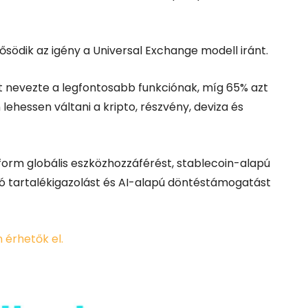
ősödik az igény a Universal Exchange modell iránt.
t nevezte a legfontosabb funkciónak, míg 65% azt
lehessen váltani a kripto, részvény, deviza és
tform globális eszközhozzáférést, stablecoin-alapú
ató tartalékigazolást és AI-alapú döntéstámogatást
n érhetők el.