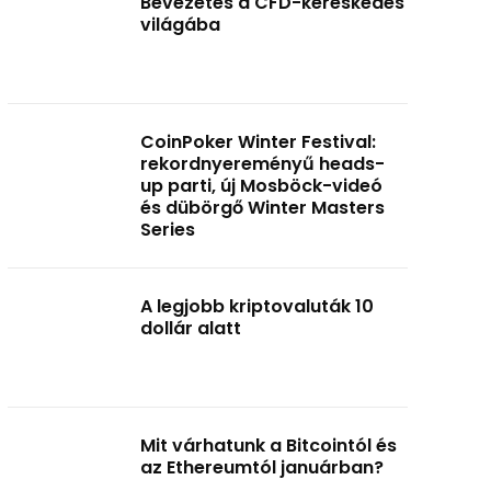
Bevezetés a CFD-kereskedés
világába
CoinPoker Winter Festival:
rekordnyereményű heads-
up parti, új Mosböck-videó
és dübörgő Winter Masters
Series
A legjobb kriptovaluták 10
dollár alatt
Mit várhatunk a Bitcointól és
az Ethereumtól januárban?