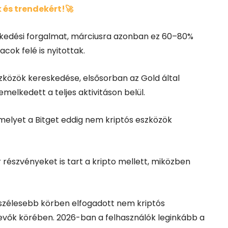
 és trendekért!🚀
reskedési forgalmat, márciusra azonban ez 60–80%
cok felé is nyitottak.
közök kereskedése, elsősorban az
Gold
által
emelkedett a teljes aktivitáson belül.
elyet a Bitget eddig nem kriptós eszközök
részvényeket is tart a kripto mellett, miközben
egszélesebb körben elfogadott nem kriptós
evők körében. 2026-ban a felhasználók leginkább a