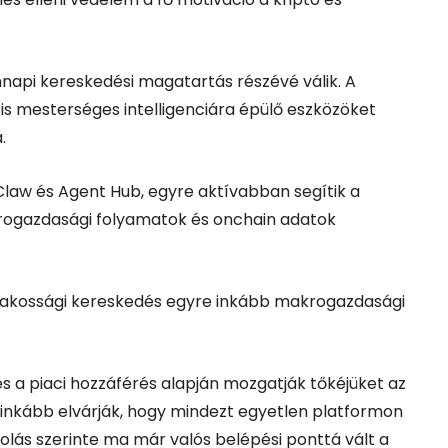
nnapi kereskedési magatartás részévé válik. A
is mesterséges intelligenciára épülő eszközöket
.
Claw és Agent Hub, egyre aktívabban segítik a
krogazdasági folyamatok és onchain adatok
a lakossági kereskedés egyre inkább makrogazdasági
s és a piaci hozzáférés alapján mozgatják tőkéjüket az
inkább elvárják, hogy mindezt egyetlen platformon
olás szerinte ma már valós belépési ponttá vált a