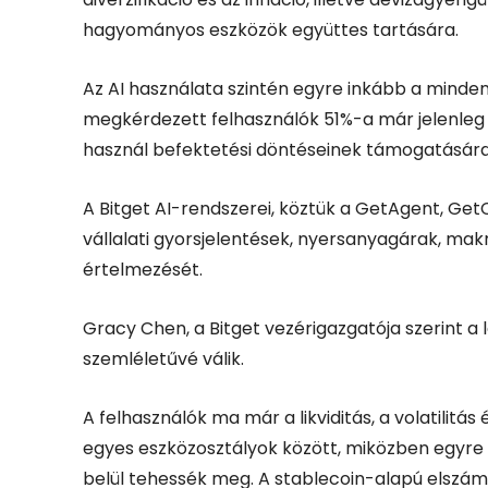
hagyományos eszközök együttes tartására.
Az AI használata szintén egyre inkább a minde
megkérdezett felhasználók 51%-a már jelenleg 
használ befektetési döntéseinek támogatására
A Bitget AI-rendszerei, köztük a GetAgent, Get
vállalati gyorsjelentések, nyersanyagárak, ma
értelmezését.
Gracy Chen, a Bitget vezérigazgatója szerint 
szemléletűvé válik.
A felhasználók ma már a likviditás, a volatilitá
egyes eszközosztályok között, miközben egyre 
belül tehessék meg. A stablecoin-alapú elszám