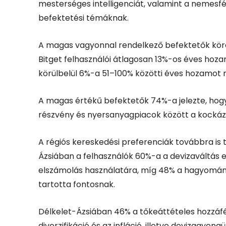
mesterséges intelligenciát, valamint a nemesf
befektetési témáknak.
A magas vagyonnal rendelkező befektetők köré
Bitget felhasználói átlagosan 13%-os éves hoz
körülbelül 6%-a 51–100% közötti éves hozamot re
A magas értékű befektetők 74%-a jelezte, hogy
részvény és nyersanyagpiacok között a kockáz
A régiós kereskedési preferenciák továbbra is t
Ázsiában a felhasználók 60%-a a devizaváltás 
elszámolás használatára, míg 48% a hagyomán
tartotta fontosnak.
Délkelet-Ázsiában 46% a tőkeáttételes hozzáfé
diverzifikáció és az infláció, illetve devizagyeng