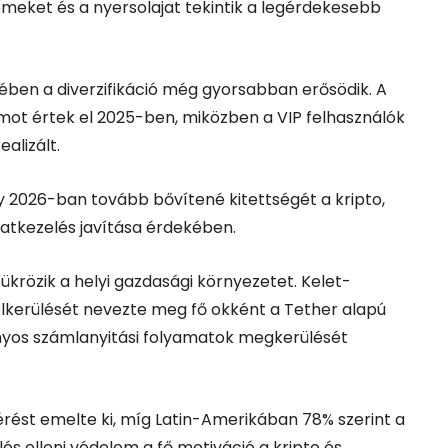
émeket és a nyersolajat tekintik a legérdekesebb
ben a diverzifikáció még gyorsabban erősödik. A
amot értek el 2025-ben, miközben a VIP felhasználók
alizált.
 2026-ban tovább bővítené kitettségét a kripto,
atkezelés javítása érdekében.
ükrözik a helyi gazdasági környezetet. Kelet-
elkerülését nevezte meg fő okként a
Tether
alapú
yos számlanyitási folyamatok megkerülését
rést emelte ki, míg Latin-Amerikában 78% szerint a
ülés elleni védelem a fő motiváció a kripto és