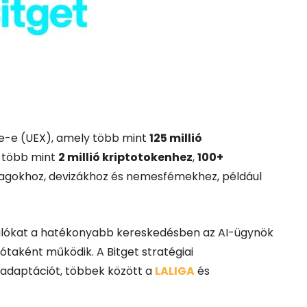
ge-e (UEX), amely több mint
125 millió
ít több mint
2 millió kriptotokenhez
,
100+
yagokhoz, devizákhoz és nemesfémekhez, például
ználókat a hatékonyabb kereskedésben az AI-ügynök
ótaként működik. A Bitget stratégiai
oadaptációt, többek között a
LALIGA
és