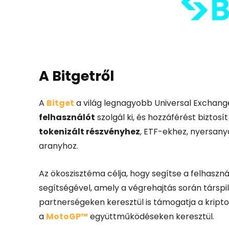
A Bitgetről
A
Bitget
a világ legnagyobb Universal Exchan
felhasználót
szolgál ki, és hozzáférést biztos
tokenizált részvényhez
, ETF-ekhez, nyersan
aranyhoz.
Az ökoszisztéma célja, hogy segítse a felhas
segítségével, amely a végrehajtás során társpil
partnerségeken keresztül is támogatja a kript
a
MotoGP™
együttműködéseken keresztül.