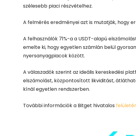
szélesebb piaci részvételhez.
A felmérés eredményei azt is mutatják, hogy er
A felhasználók 71%-a a USDT-alapú elszámolás
emelte ki, hogy egyetlen számlán belül gyorsan 
nyersanyagpiacok között.
A válaszadók szerint az ideális kereskedési pla
elszámolást, központosított likviditást, átláth
kínál egyetlen rendszerben.
További információk a Bitget hivatalos
felületé