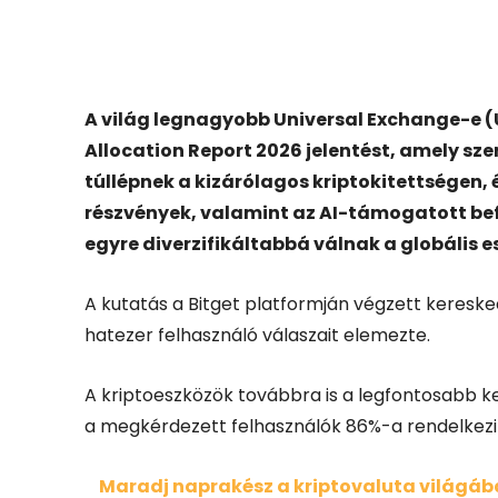
Facebook
X
A világ legnagyobb Universal Exchange-e (
Allocation Report 2026 jelentést, amely sze
túllépnek a kizárólagos kriptokitettségen,
részvények, valamint az AI-támogatott bef
egyre diverzifikáltabbá válnak a globális 
A kutatás a Bitget platformján végzett keresked
hatezer felhasználó válaszait elemezte.
A kriptoeszközök továbbra is a legfontosabb 
a megkérdezett felhasználók 86%-a rendelkezik
Maradj naprakész a kriptovaluta világában