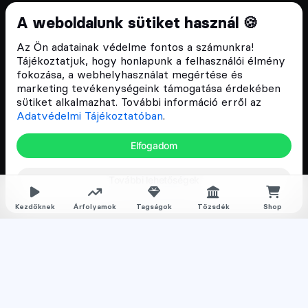
Cryptofalka 2018 óta
A weboldalunk sütiket használ 🍪
Szívünkön viseljük a blokklánc technológia
Az Ön adatainak védelme fontos a számunkra!
népszerűsítését Magyarországon, ezért 2018 óta a
Tájékoztatjuk, hogy honlapunk a felhasználói élmény
Cryptofalka célja, hogy biztosítsa a hazai közösség
fokozása, a webhelyhasználat megértése és
és vállalatok digitális oktatását és fejlődését.
marketing tevékenységeink támogatása érdekében
sütiket alkalmazhat. További információ erről az
Adatvédelmi Tájékoztatóban
.
Oldalak
Elfogadom
Hírek
További lehetőségek
Árfolyamok
Rólunk
Kezdőknek
Árfolyamok
Tagságok
Tőzsdék
Shop
Karrier
Media
Oktatás