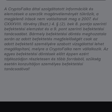
A CryptoFalka által szolgáltatott információk és
elemzések a szerzők magánvéleményét tükrözik, a
megjelenő írások nem valósítanak meg a 2007. évi
CXXXVIII. törvény (Bszt.) 4. § (2). bek 8. pontja szerinti
befektetési elemzést és a 9. pont szerinti befektetési
tanácsadást. Bármely befektetési döntés meghozatala
során az adott befektetés megfelelőségét csak az
adott befektető személyére szabott vizsgálattal lehet
megállapítani, melyre a CryptoFalka nem vállalkozik. Az
egyes befektetési döntések előtt éppen ezért
tájékozódjon részletesen és több forrásból, szükség
esetén konzultáljon személyes befektetési
tanácsadóval!