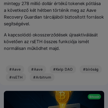
mintegy 278 millió dollár értékű tokenek pótlása
a következő két hétben történik meg az Aave
Recovery Guardian tárcájából biztosított források
segítségével.
A kapcsolódó okosszerződések újraaktiválását
követően az rsETH összes funkciója ismét
normálisan működhet majd.
#Aave
#Aave
#Kelp DAO
#bíróság
#rsETH
#Arbitrum
Bitcoin