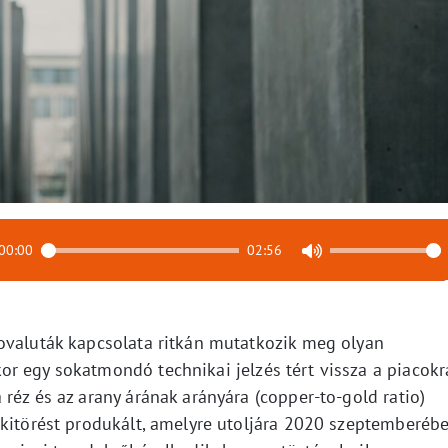
00:00
02:56
ovaluták kapcsolata ritkán mutatkozik meg olyan
r egy sokatmondó technikai jelzés tért vissza a piacokr
réz és az arany árának arányára (copper-to-gold ratio)
 kitörést produkált, amelyre utoljára 2020 szeptemberéb