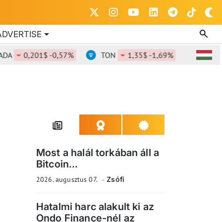
ADVERTISE
0,201$ -0,57%
TON
1,35$ -1,69%
DOT
0,8
Most a halál torkában áll a
Bitcoin...
2026. augusztus 07.
Zsófi
Hatalmi harc alakult ki az
Ondo Finance-nél az