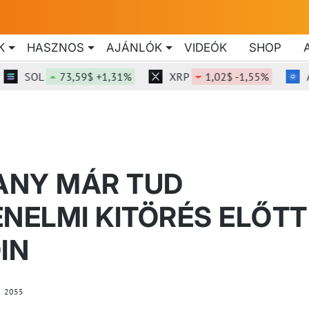
K
HASZNOS
AJÁNLÓK
VIDEÓK
SHOP
SOL
73,59$ +1,31%
XRP
1,02$ -1,55%
ADA
RANY MÁR TUD
ÉNELMI KITÖRÉS ELŐTT
IN
2055