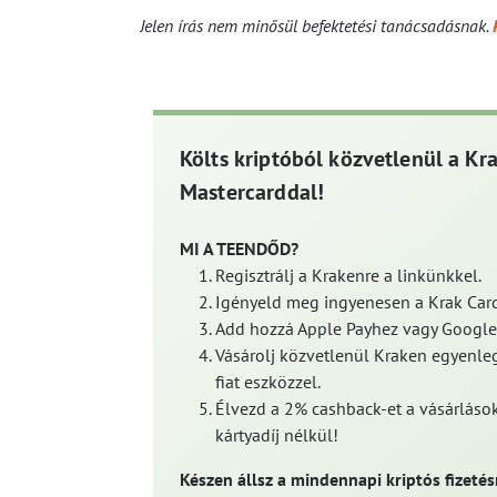
Jelen írás nem minősül befektetési tanácsadásnak.
Költs kriptóból közvetlenül a Kr
Mastercarddal!
MI A TEENDŐD?
Regisztrálj a Krakenre a linkünkkel.
Igényeld meg ingyenesen a Krak Card
Add hozzá Apple Payhez vagy Google
Vásárolj közvetlenül Kraken egyenleg
fiat eszközzel.
Élvezd a 2% cashback-et a vásárlások
kártyadíj nélkül!
Készen állsz a mindennapi kriptós fizetés