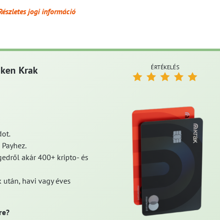
Részletes jogi információ
ÉRTÉKELÉS
aken Krak
ot.
 Payhez.
edről akár 400+ kripto- és
 után, havi vagy éves
re?