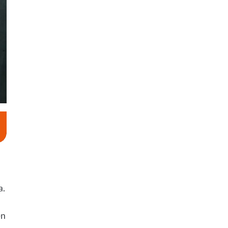
a.
en