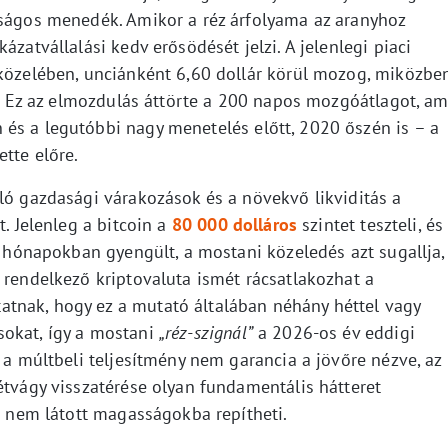
nságos menedék. Amikor a réz árfolyama az aranyhoz
ázatvállalási kedv erősödését jelzi. A jelenlegi piaci
 közelében, unciánként 6,60 dollár körül mozog, miközbe
ik. Ez az elmozdulás áttörte a 200 napos mozgóátlagot, am
és a legutóbbi nagy menetelés előtt, 2020 őszén is – a
tte előre.
ló gazdasági várakozások és a növekvő likviditás a
t. Jelenleg a bitcoin a
80 000 dolláros
szintet teszteli, és
lt hónapokban gyengült, a mostani közeledés azt sugallja,
 rendelkező kriptovaluta ismét rácsatlakozhat a
tnak, hogy ez a mutató általában néhány héttel vagy
sokat, így a mostani
„réz-szignál”
a 2026-os év eddigi
r a múltbeli teljesítmény nem garancia a jövőre nézve, az
étvágy visszatérése olyan fundamentális hátteret
ig nem látott magasságokba repítheti.