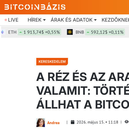
LIVE
HÍREK
ÁRAK ÉS ADATOK
KEZDŐKNE
ETH
1 913,74$ +0,55%
BNB
592,12$ +0,11%
KERESKEDELEM
A RÉZ ÉS AZ A
VALAMIT: TÖRT
ÁLLHAT A BITCO
2026. május 15.
11:18
Andrea