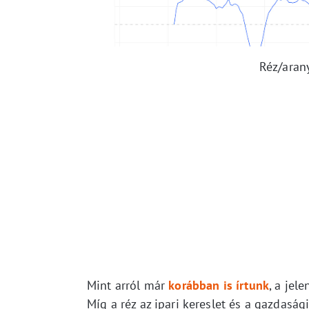
Réz/aran
Mint arról már
korábban is írtunk
, a jel
Míg a réz az ipari kereslet és a gazdasá