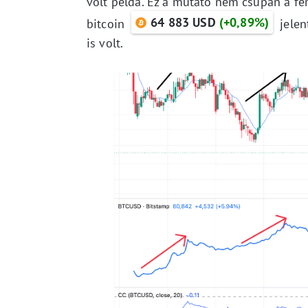
volt példa. Ez a mutató nem csupán a fé
64 883 USD
(+0,89%)
bitcoin
jelen
is volt.