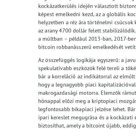
kockázatkerülés idején választott bizto
képest emelkedni kezd, az a globális kock
helyzetben a réz ára történelmi csúcsok
az arany 4700 dollár felett stabilizálód
a múltban – például 2013-ban, 2017-ben 
bitcoin robbanásszerű emelkedését vetíte
Az összefüggés logikája egyszerű: a javu
spekulatívabb eszközök felé tereli a tőké
bár a korreláció az indikátorral az elmú
hogy a legnagyobb piaci kapitalizációval
makrogazdasági motorra. Elemzők rámuta
hónappal előzi meg a kriptopiaci mozgá
legfontosabb bikapiaci jelzése lehet. Bá
ipari kereslet megugrása és a kockázati 
biztosíthat, amely a bitcoint újabb, edd