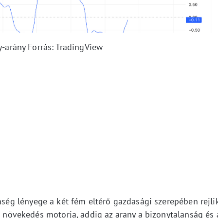
y-arány Forrás: TradingView
enség lényege a két fém eltérő gazdasági szerepében rejlik
gi növekedés motorja, addig az arany a bizonytalanság és 