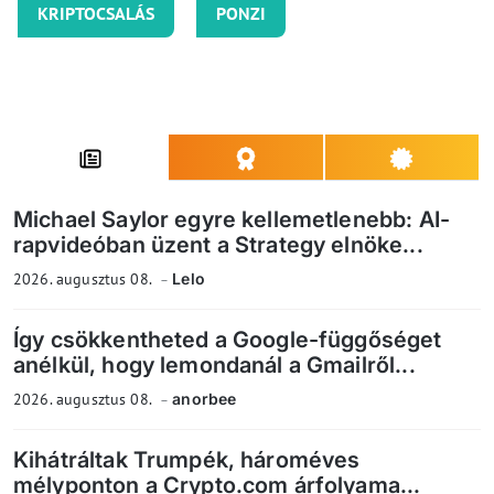
KRIPTOCSALÁS
PONZI
Michael Saylor egyre kellemetlenebb: AI-
rapvideóban üzent a Strategy elnöke...
2026. augusztus 08.
Lelo
Így csökkentheted a Google-függőséget
anélkül, hogy lemondanál a Gmailről...
2026. augusztus 08.
anorbee
Kihátráltak Trumpék, hároméves
mélyponton a Crypto.com árfolyama...