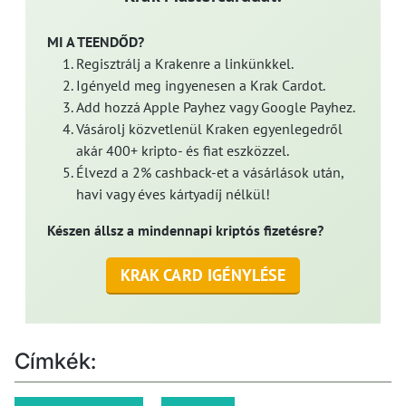
MI A TEENDŐD?
Regisztrálj a Krakenre a linkünkkel.
Igényeld meg ingyenesen a Krak Cardot.
Add hozzá Apple Payhez vagy Google Payhez.
Vásárolj közvetlenül Kraken egyenlegedről
akár 400+ kripto- és fiat eszközzel.
Élvezd a 2% cashback-et a vásárlások után,
havi vagy éves kártyadíj nélkül!
Készen állsz a mindennapi kriptós fizetésre?
KRAK CARD IGÉNYLÉSE
Címkék: