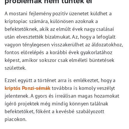
problémák nem tűntek el
A mostani fejlemény pozitív üzenetet küldhet a
kriptopiac számára, különösen azoknak a
befektetőknek, akik az elmúlt évek nagy csalásai
után elvesztették bizalmukat. Az, hogy a lefoglalt
vagyon ténylegesen visszakerülhet az áldozatokhoz,
fontos előrelépés a korábbi évek gyakorlatához
képest, amikor sokszor csak elméleti büntetések
születtek.
Ezzel együtt a történet arra is emlékeztet, hogy a
kriptós Ponzi-sémák
továbbra is komoly veszélyt
jelentenek. A gyors és irreálisan magas hozamokat
ígérő projektek még mindig könnyen találnak
befektetőket, főként a kevésbé szabályozott
piacokon.