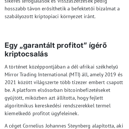
sikeres lefoglalások és visszaszerzések pedig
hosszabb távon erősíthetik a befektetői bizalmat a
szabályozott kriptopiaci környezet iránt.
Egy „garantált profitot” ígérő
kriptocsalás
A történet középpontjában a dél-afrikai székhelyű
Mirror Trading International (MTI) áll, amely 2019 és
2021 között világszerte több tízezer embert csapott
be. A platform elsősorban bitcoinbefizetéseket
gyűjtött, miközben azt állította, hogy fejlett
algoritmikus kereskedési rendszerekkel termel
kiemelkedő profitot ügyfeleinek.
A céget Cornelius Johannes Steynberg alapította, aki