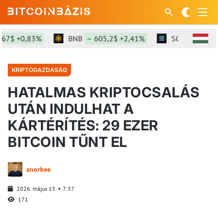
$ +0,83%
BNB
605,2$ +2,41%
SOL
76,38$ +
KRIPTOGAZDASÁG
HATALMAS KRIPTOCSALÁS
UTÁN INDULHAT A
KÁRTÉRÍTÉS: 29 EZER
BITCOIN TŰNT EL
anorbee
2026. május 15.
7:37
171