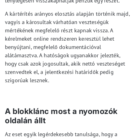
ténylegesen visszakaphatják pénzük egy részét.
A kártérítés arányos elosztás alapján történik majd,
vagyis a károsultak várhatóan veszteségük
mértékének megfelelő részt kapnak vissza. A
kérelmeket online rendszeren keresztül lehet
benyújtani, megfelelő dokumentációval
alátámasztva. A hatóságok ugyanakkor jelezték,
hogy csak azok jogosultak, akik nettó veszteséget
szenvedtek el, a jelentkezési határidők pedig
szigorúak lesznek.
A blokklánc most a nyomozók
oldalán állt
Az eset egyik legérdekesebb tanulsága, hogy a