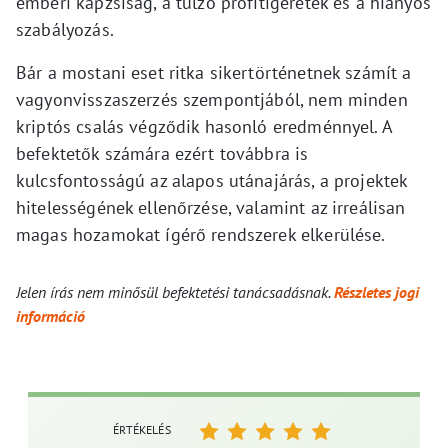
emberi kapzsiság, a túlzó profitígéretek és a hiányos
szabályozás.
Bár a mostani eset ritka sikertörténetnek számít a
vagyonvisszaszerzés szempontjából, nem minden
kriptós csalás végződik hasonló eredménnyel. A
befektetők számára ezért továbbra is
kulcsfontosságú az alapos utánajárás, a projektek
hitelességének ellenőrzése, valamint az irreálisan
magas hozamokat ígérő rendszerek elkerülése.
Jelen írás nem minősül befektetési tanácsadásnak.
Részletes jogi
információ
ÉRTÉKELÉS