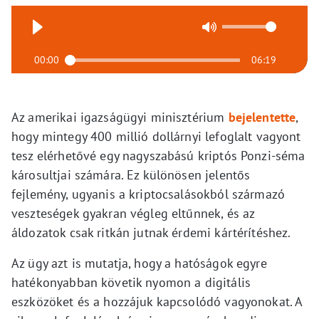
00:00
06:19
Az amerikai igazságügyi minisztérium
bejelentette
,
hogy mintegy 400 millió dollárnyi lefoglalt vagyont
tesz elérhetővé egy nagyszabású kriptós Ponzi-séma
károsultjai számára. Ez különösen jelentős
fejlemény, ugyanis a kriptocsalásokból származó
veszteségek gyakran végleg eltűnnek, és az
áldozatok csak ritkán jutnak érdemi kártérítéshez.
Az ügy azt is mutatja, hogy a hatóságok egyre
hatékonyabban követik nyomon a digitális
eszközöket és a hozzájuk kapcsolódó vagyonokat. A