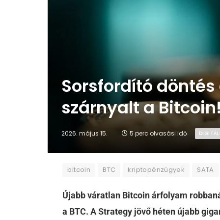
Sorsfordító döntés
szárnyalt a Bitcoin
2026. május 15.
5 perc olvasási idő
DIGITÁL
bitcoin
BTC
kriptopénzügyek
SATA
Újabb váratlan Bitcoin árfolyam robbanás
a BTC. A Strategy jövő héten újabb gigan