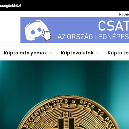
össégünkhöz!
Hirdet
Kripto árfolyamok
Kriptovaluták
Kripto t