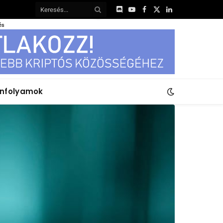
Discord
YouTube
Facebook
X
LinkedIn
(Twitter)
és
anfolyamok