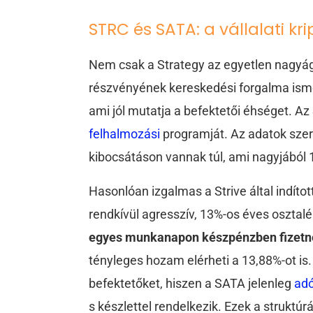
STRC és SATA: a vállalati krip
Nem csak a Strategy az egyetlen nagyág
részvényének kereskedési forgalma ism
ami jól mutatja a befektetői éhséget. 
felhalmozási
programját. Az adatok szeri
kibocsátáson vannak túl, ami nagyjából
Hasonlóan izgalmas a Strive által indítot
rendkívül agresszív, 13%-os éves osztal
egyes munkanapon készpénzben fizetn
tényleges hozam elérheti a 13,88%-ot is
befektetőket, hiszen a SATA jelenleg
ad
s készlettel rendelkezik. Ezek a struk