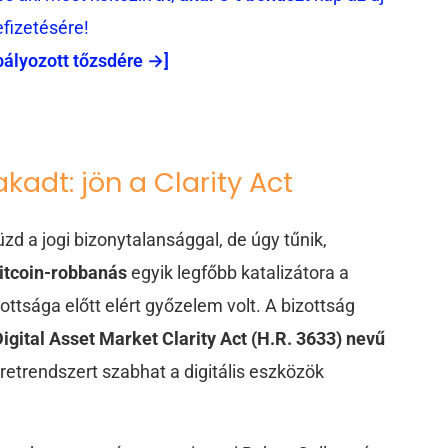
efizetésére!
bályozott tőzsdére →]
kadt: jön a Clarity Act
zd a jogi bizonytalansággal, de úgy tűnik,
itcoin-robbanás
egyik legfőbb katalizátora a
tsága előtt elért győzelem volt. A bizottság
gital Asset Market Clarity Act (H.R. 3633) nevű
eretrendszert szabhat a digitális eszközök