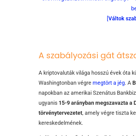
b
[
Váltok sza
A szabályozási gát átsza
A kriptovaluták világa hosszú évek óta kü
Washingtonban végre
megtört a jég
. A
B
napokban az amerikai Szenátus Bankbizot
ugyanis
15-9 arányban megszavazta a Di
törvénytervezetet
, amely végre tiszta k
kereskedelmének.