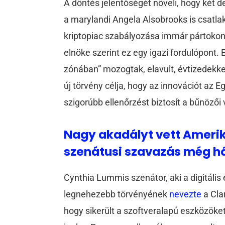
A döntés jelentőségét növeli, hogy két 
a marylandi Angela Alsobrooks is csatlak
kriptopiac szabályozása immár pártokon
elnöke szerint ez egy igazi fordulópont.
zónában” mozogtak, elavult, évtizedekkel
új törvény célja, hogy az innovációt az 
szigorúbb ellenőrzést biztosít a bűnöző
Nagy akadályt vett Amerik
szenátusi szavazás még h
Cynthia Lummis szenátor, aki a digitális 
legnehezebb törvényének
nevezte
a Cla
hogy sikerült a szoftveralapú eszközöke