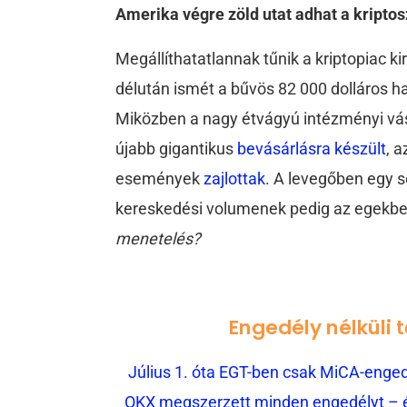
Amerika végre zöld utat adhat a kripto
Megállíthatatlannak tűnik a kriptopiac ki
délután ismét a bűvös 82 000 dolláros ha
Miközben a nagy étvágyú intézményi vásá
újabb gigantikus
bevásárlásra készült
, 
események
zajlottak
. A levegőben egy s
kereskedési volumenek pedig az egekb
menetelés?
Engedély nélküli 
Július 1. óta EGT-ben csak MiCA-engedé
OKX megszerzett minden engedélyt – és