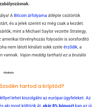
szabályozásnak.
rálya! A
Bitcoin árfolyama
átlépte csütörtök
tárt, és a jelek szerint ez még csak a kezdet.
rlók, mint a Michael Saylor vezette Strategy,
az amerikai törvényhozás folyosóin is sorsfordító
oha nem látott kínálati sokk szele
érződik
, a
en vannak.
Vajon meddig tartható ez a brutális
Hirdetés
tőzsdén tartod a kriptód?
llyel lehet kiszolgálni az európai ügyfeleket. Az
 aki most költözik át,
akár 8% bónuszt
kap az új