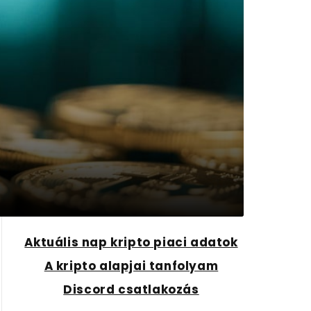
Aktuális nap kripto piaci adatok
A kripto alapjai tanfolyam
Discord csatlakozás