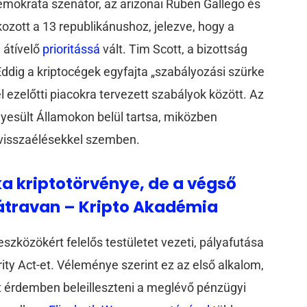
demokrata szenátor, az arizonai Ruben Gallego és
ozott a 13 republikánushoz, jelezve, hogy a
 átívelő
prioritássá
vált. Tim Scott, a bizottság
 Eddig a kriptocégek egyfajta „szabályozási szürke
 ezelőtti piacokra tervezett szabályok között. Az
Egyesült Államokon belül tartsa, miközben
i visszaélésekkel szemben.
a kriptotörvénye, de a végső
átravan – Kripto Akadémia
eszközökért felelős testületet vezeti, pályafutása
rity Act-et. Véleménye szerint ez az első alkalom,
t érdemben beleilleszteni a meglévő pénzügyi