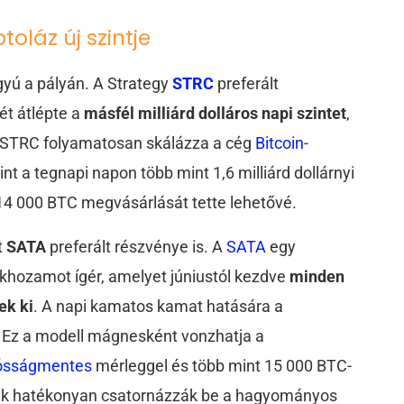
toláz új szintje
yú a pályán. A Strategy
STRC
preferált
ét átlépte a
másfél milliárd dolláros napi szintet
,
Az STRC folyamatosan skálázza a cég
Bitcoin-
nt a tegnapi napon több mint 1,6 milliárd dollárnyi
 14 000 BTC megvásárlását tette lehetővé.
t
SATA
preferált részvénye is. A
SATA
egy
ékhozamot ígér, amelyet júniustól kezdve
minden
ek ki
. A napi kamatos kamat hatására a
. Ez a modell mágnesként vonzhatja a
ósságmentes
mérleggel és több mint 15 000 BTC-
túrák hatékonyan csatornázzák be a hagyományos