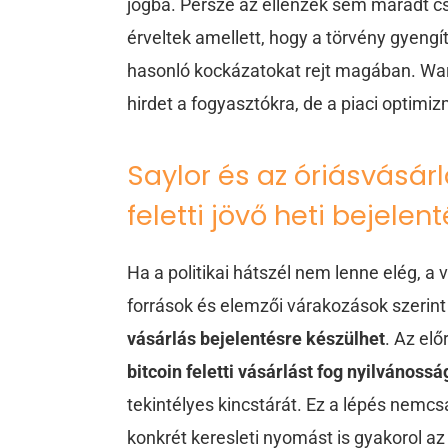
jogba. Persze az ellenzék sem maradt 
érveltek amellett, hogy a törvény gyeng
hasonló kockázatokat rejt magában. Warr
hirdet a fogyasztókra, de a piaci optim
Saylor és az óriásvásárl
feletti jövő heti bejelen
Ha a politikai hátszél nem lenne elég, a vá
források és elemzői várakozások szerin
vásárlás bejelentésre készülhet
. Az elő
bitcoin feletti vásárlást fog nyilvánoss
tekintélyes kincstárát. Ez a lépés nemcs
konkrét keresleti nyomást is gyakorol az