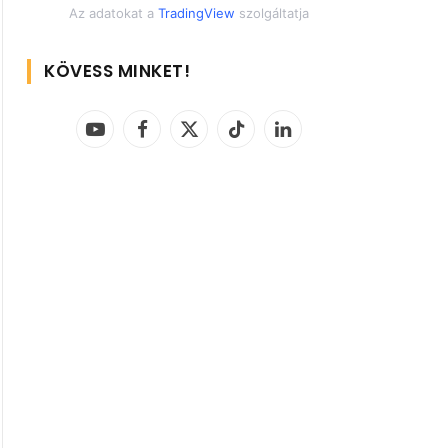
Az adatokat a
TradingView
szolgáltatja
KÖVESS MINKET!
YouTube
Facebook
X
TikTok
LinkedIn
(Twitter)