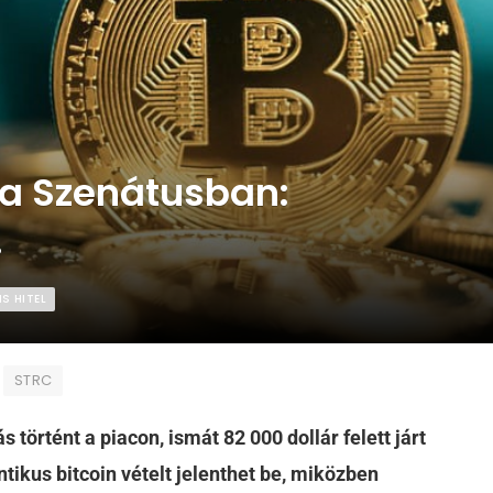
 a Szenátusban:
!
IS HITEL
STRC
 történt a piacon, ismát 82 000 dollár felett járt
tikus bitcoin vételt jelenthet be, miközben