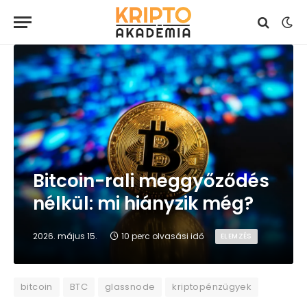
Bitcoin-rali meggyőződés
nélkül: mi hiányzik még?
2026. május 15.
10 perc olvasási idő
ELEMZÉS
bitcoin
BTC
glassnode
kriptopénzügyek