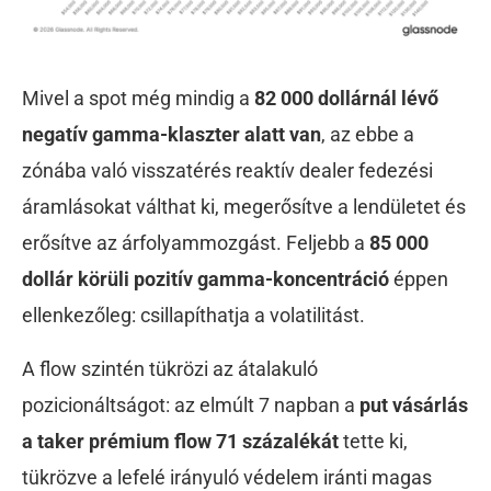
Mivel a spot még mindig a
82 000 dollárnál lévő
negatív gamma-klaszter alatt van
, az ebbe a
zónába való visszatérés reaktív dealer fedezési
áramlásokat válthat ki, megerősítve a lendületet és
erősítve az árfolyammozgást. Feljebb a
85 000
dollár körüli pozitív gamma-koncentráció
éppen
ellenkezőleg: csillapíthatja a volatilitást.
A flow szintén tükrözi az átalakuló
pozicionáltságot: az elmúlt 7 napban a
put vásárlás
a taker prémium flow 71 százalékát
tette ki,
tükrözve a lefelé irányuló védelem iránti magas