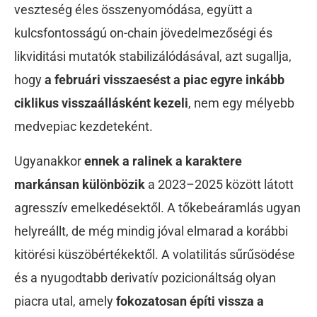
veszteség éles összenyomódása, együtt a
kulcsfontosságú on-chain jövedelmezőségi és
likviditási mutatók stabilizálódásával, azt sugallja,
hogy
a februári visszaesést a piac egyre inkább
ciklikus visszaállásként kezeli
, nem egy mélyebb
medvepiac kezdeteként.
Ugyanakkor
ennek a ralinek a karaktere
markánsan különbözik
a 2023–2025 között látott
agresszív emelkedésektől. A tőkebeáramlás ugyan
helyreállt, de még mindig jóval elmarad a korábbi
kitörési küszöbértékektől. A volatilitás sűrűsödése
és a nyugodtabb derivatív pozicionáltság olyan
piacra utal, amely
fokozatosan építi vissza a