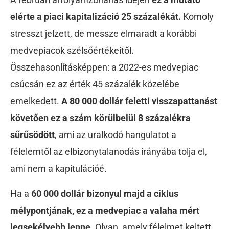
elérte a piaci kapitalizáció 25 százalékát.
Komoly
stresszt jelzett, de messze elmaradt a korábbi
medvepiacok szélsőértékeitől.
Összehasonlításképpen: a 2022-es medvepiac
csúcsán ez az érték 45 százalék közelébe
emelkedett.
A 80 000 dollár feletti visszapattanást
követően ez a szám körülbelül 8 százalékra
sűrűsödött
, ami az uralkodó hangulatot a
félelemtől az elbizonytalanodás irányába tolja el,
ami nem a kapitulációé.
Ha a
60 000 dollár bizonyul majd a ciklus
mélypontjának, ez a medvepiac a valaha mért
legsekélyebb lenne
. Olyan, amely félelmet keltett,