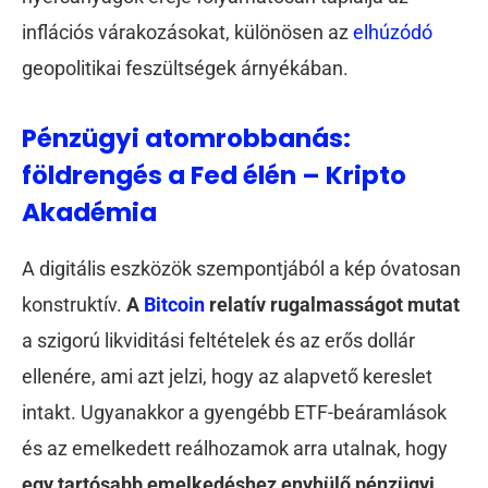
inflációs várakozásokat, különösen az
elhúzódó
geopolitikai feszültségek árnyékában.
Pénzügyi atomrobbanás:
földrengés a Fed élén – Kripto
Akadémia
A digitális eszközök szempontjából a kép óvatosan
konstruktív.
A
Bitcoin
relatív rugalmasságot mutat
a szigorú likviditási feltételek és az erős dollár
ellenére, ami azt jelzi, hogy az alapvető kereslet
intakt. Ugyanakkor a gyengébb ETF-beáramlások
és az emelkedett reálhozamok arra utalnak, hogy
egy tartósabb emelkedéshez enyhülő pénzügyi