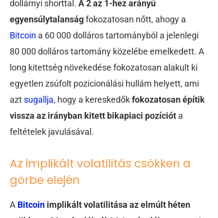
dollárnyi shorttal.
A 2 az 1-hez arányú
egyensúlytalanság
fokozatosan nőtt, ahogy a
Bitcoin
a 60 000 dolláros tartományból a jelenlegi
80 000 dolláros tartomány közelébe emelkedett. A
long kitettség növekedése fokozatosan alakult ki
egyetlen zsúfolt pozicionálási hullám helyett, ami
azt
sugallja
, hogy a kereskedők
fokozatosan építik
vissza az irányban kitett bikapiaci pozíciót
a
feltételek javulásával.
Az implikált volatilitás csökken a
görbe elején
A
Bitcoin
implikált volatilitása az elmúlt héten