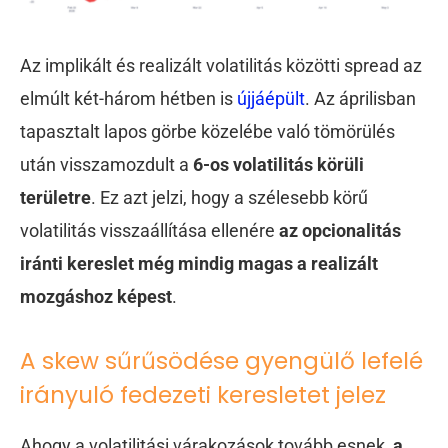
Az implikált és realizált volatilitás közötti spread az
elmúlt két-három hétben is
újjáépült
. Az áprilisban
tapasztalt lapos görbe közelébe való tömörülés
után visszamozdult a
6-os volatilitás körüli
területre
. Ez azt jelzi, hogy a szélesebb körű
volatilitás visszaállítása ellenére
az opcionalitás
iránti kereslet még mindig magas a realizált
mozgáshoz képest
.
A skew sűrűsödése gyengülő lefelé
irányuló fedezeti keresletet jelez
Ahogy a volatilitási várakozások tovább esnek,
a