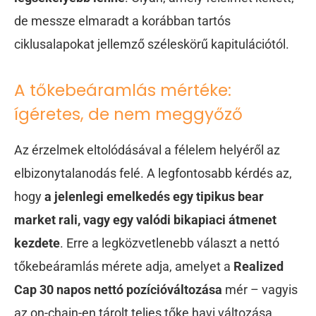
de messze elmaradt a korábban tartós
ciklusalapokat jellemző széleskörű kapitulációtól.
A tőkebeáramlás mértéke:
ígéretes, de nem meggyőző
Az érzelmek eltolódásával a félelem helyéről az
elbizonytalanodás felé. A legfontosabb kérdés az,
hogy
a jelenlegi emelkedés egy tipikus bear
market rali, vagy egy valódi bikapiaci átmenet
kezdete
. Erre a legközvetlenebb választ a nettó
tőkebeáramlás mérete adja, amelyet a
Realized
Cap 30 napos nettó pozícióváltozása
mér – vagyis
az on-chain-en tárolt teljes tőke havi változása.