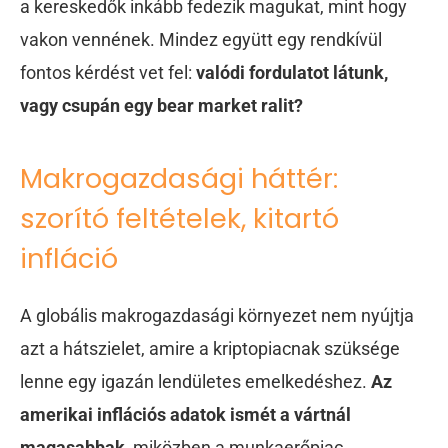
a kereskedők inkább fedezik magukat, mint hogy
vakon vennének. Mindez együtt egy rendkívül
fontos kérdést vet fel:
valódi fordulatot látunk,
vagy csupán egy bear market ralit?
Makrogazdasági háttér:
szorító feltételek, kitartó
infláció
A globális makrogazdasági környezet nem nyújtja
azt a hátszielet, amire a kriptopiacnak szüksége
lenne egy igazán lendületes emelkedéshez.
Az
amerikai inflációs adatok ismét a vártnál
magasabbak
, miközben a munkaerőpiac