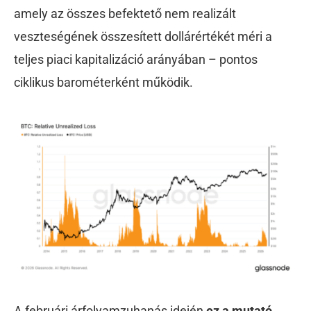
amely az összes befektető nem realizált
veszteségének összesített dollárértékét méri a
teljes piaci kapitalizáció arányában – pontos
ciklikus barométerként működik.
A februári árfolyamzuhanás idején
ez a mutató