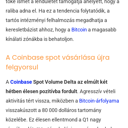
tőke ismét a lendületet támogatja ahelyett, hogy a
raliba adna el. Ha ez a tendencia folytatódik, a
tartós intézményi felhalmozás megadhatja a
keresletbázist ahhoz, hogy a
Bitcoin
a magasabb
kínálati zónákba is behatoljon.
A Coinbase spot vásárlása újra
felgyorsul
A
Coinbase
Spot Volume Delta az elmúlt két
hétben élesen pozitívba fordult
. Agresszív vételi
aktivitás tért vissza, miközben a
Bitcoin-árfolyama
visszakúszott a 80 000 dolláros tartomány
közelébe. Ez élesen ellentmond a Q1 nagy