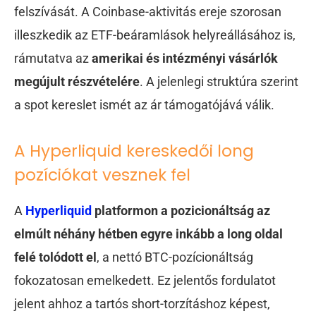
felszívását. A Coinbase-aktivitás ereje szorosan
illeszkedik az ETF-beáramlások helyreállásához is,
rámutatva az
amerikai és intézményi vásárlók
megújult részvételére
. A jelenlegi struktúra szerint
a spot kereslet ismét az ár támogatójává válik.
A Hyperliquid kereskedői long
pozíciókat vesznek fel
A
Hyperliquid
platformon a pozicionáltság az
elmúlt néhány hétben egyre inkább a long oldal
felé tolódott el
, a nettó BTC-pozícionáltság
fokozatosan emelkedett. Ez jelentős fordulatot
jelent ahhoz a tartós short-torzításhoz képest,