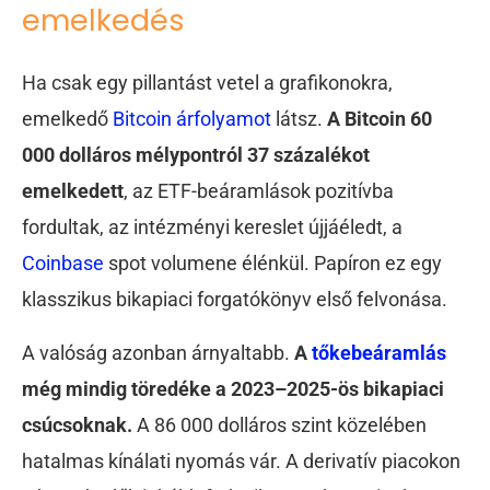
emelkedés
Ha csak egy pillantást vetel a grafikonokra,
emelkedő
Bitcoin árfolyamot
látsz.
A Bitcoin 60
000 dolláros mélypontról 37 százalékot
emelkedett
, az ETF-beáramlások pozitívba
fordultak, az intézményi kereslet újjáéledt, a
Coinbase
spot volumene élénkül. Papíron ez egy
klasszikus bikapiaci forgatókönyv első felvonása.
A valóság azonban árnyaltabb.
A
tőkebeáramlás
még mindig töredéke a 2023–2025-ös bikapiaci
csúcsoknak.
A 86 000 dolláros szint közelében
hatalmas kínálati nyomás vár. A derivatív piacokon