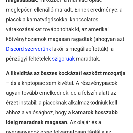
meglepően ellenálló maradt. Ennek eredménye: a
piacok a kamatvágásokkal kapcsolatos
várakozásaikat tovább tolták ki, az amerikai
kötvényhozamok magasan ragadtak (ahogyan azt
Discord szerverünk
lakói is megállapították), a
pénzügyi feltételek
szigorúak
maradtak.
A likviditás az összes kockázati eszközt mozgatja
– és a kriptopiac sem kivétel. A részvénypiacok
ugyan tovább emelkednek, de a felszín alatt az
érzet instabil: a piacoknak alkalmazkodniuk kell
ahhoz a valósághoz, hogy
a kamatok hosszabb
ideig maradnak magasan
. Az olajár és a
nyersanyagok ereje folyamatosan táplálja az