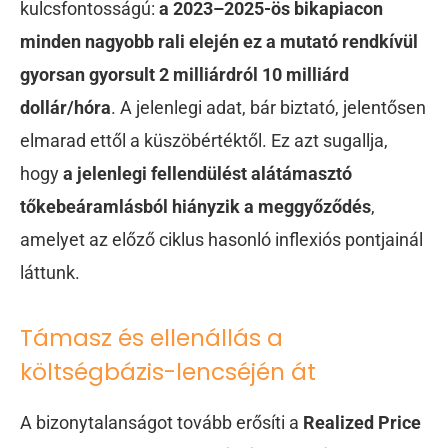
kulcsfontosságú:
a 2023–2025-ös bikapiacon
minden nagyobb rali elején ez a mutató rendkívül
gyorsan gyorsult 2 milliárdról 10 milliárd
dollár/hóra
. A jelenlegi adat, bár biztató, jelentősen
elmarad ettől a küszöbértéktől. Ez azt sugallja,
hogy
a jelenlegi fellendülést alátámasztó
tőkebeáramlásból hiányzik a meggyőződés
,
amelyet az előző ciklus hasonló inflexiós pontjainál
láttunk.
Támasz és ellenállás a
költségbázis-lencséjén át
A bizonytalanságot tovább erősíti a
Realized Price