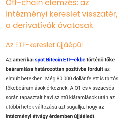
Off-chain elemzés: az
intézményi kereslet visszatér,
a derivatívák óvatosak
Az ETF-kereslet újjáépül
Az
amerikai
spot Bitcoin ETF-ekbe
történő tőke
beáramlása határozottan pozitívba fordult
az
elmúlt hetekben. Még 80 000 dollár felett is tartós
tőkebeáramlások érkeznek. A Q1-es visszaesés
során tapasztalt havi szintű kiáramlások után az
utóbbi hetek változása azt sugallja, hogy
az
intézményi étvágy érdemben újjáéledt
.