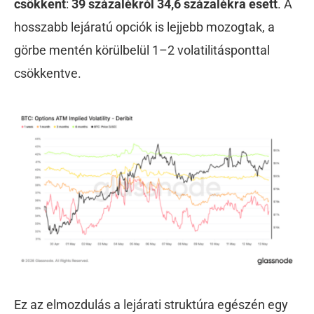
csökkent
:
39 százalékról 34,6 százalékra esett
. A
hosszabb lejáratú opciók is lejjebb mozogtak, a
görbe mentén körülbelül 1–2 volatilitásponttal
csökkentve.
Ez az elmozdulás a lejárati struktúra egészén egy