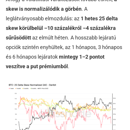
skew is normalizálódik a görbén
. A
leglátványosabb elmozdulás: az
1 hetes 25 delta
skew körülbelül –10 százalékról –4 százalékra
sűrűsödött
az elmúlt héten. A hosszabb lejáratú
opciók szintén enyhültek, az 1 hónapos, 3 hónapos
és 6 hónapos lejáratok
mintegy 1–2 pontot
veszítve a put prémiumból
.