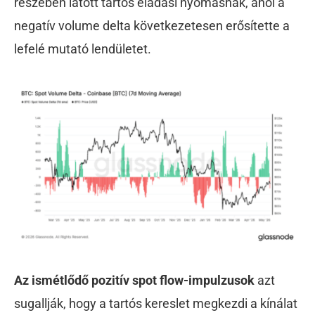
részében látott tartós eladási nyomásnak, ahol a
negatív volume delta következetesen erősítette a
lefelé mutató lendületet.
Az ismétlődő pozitív spot flow-impulzusok
azt
sugallják, hogy a tartós kereslet megkezdi a kínálat