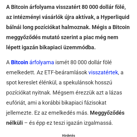
A Bitcoin árfolyama visszatért 80 000 dollár fölé,
az intézményi vásárlók újra aktívak, a Hyperliquid
bálnái long pozíciókat halmoznak. Mégis a Bitcoin
meggyőződés mutató szerint a piac még nem
lépett igazán bikapiaci üzemmódba.
A
Bitcoin
árfolyama
ismét 80 000 dollár fölé
emelkedett. Az ETF-beáramlások
visszatértek
, a
spot kereslet élénkül, a spekulánsok hosszú
pozíciókat nyitnak. Mégsem érezzük azt a lázas
eufóriát, ami a korábbi bikapiaci fázisokat
jellemezte. Ez az emelkedés más.
Meggyőződés
nélküli
– és épp ez teszi igazán izgalmassá.
Hirdetés