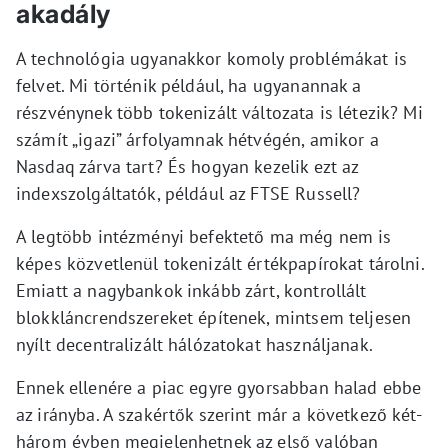
akadály
A technológia ugyanakkor komoly problémákat is
felvet. Mi történik például, ha ugyanannak a
részvénynek több tokenizált változata is létezik? Mi
számít „igazi” árfolyamnak hétvégén, amikor a
Nasdaq zárva tart? És hogyan kezelik ezt az
indexszolgáltatók, például az FTSE Russell?
A legtöbb intézményi befektető ma még nem is
képes közvetlenül tokenizált értékpapírokat tárolni.
Emiatt a nagybankok inkább zárt, kontrollált
blokkláncrendszereket építenek, mintsem teljesen
nyílt decentralizált hálózatokat használjanak.
Ennek ellenére a piac egyre gyorsabban halad ebbe
az irányba. A szakértők szerint már a következő két-
három évben megjelenhetnek az első valóban