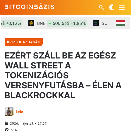
 +0,12%
BNB
606,63$ +1,83%
SOL
76,69$ +
KRIPTOGAZDASÁG
EZÉRT SZÁLL BE AZ EGÉSZ
WALL STREET A
TOKENIZÁCIÓS
VERSENYFUTÁSBA – ÉLEN A
BLACKROCKKAL
Lelo
2026. május 15.
17:37
316