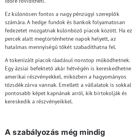
időre rövidítheti.
Ez különösen fontos a nagy pénzügyi szereplők
számára. A hedge fundok és bankok folyamatosan
fedezetet mozgatnak különböző piacok között. Ha ez
percek alatt megtörténhetne napok helyett, az
hatalmas mennyiségű tőkét szabadíthatna fel.
A tokenizált piacok ráadásul nonstop működhetnek.
Egy ázsiai befektető akár hétvégén is kereskedhetne
amerikai részvényekkel, miközben a hagyományos
tőzsdék zárva vannak. Emellett a vállalatok is sokkal
pontosabb képet kapnának arról, kik birtokolják és
kereskedik a részvényeikkel.
A szabályozás még mindig