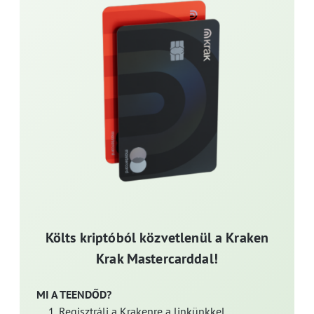
Költs kriptóból közvetlenül a Kraken
Krak Mastercarddal!
MI A TEENDŐD?
Regisztrálj a Krakenre a linkünkkel.