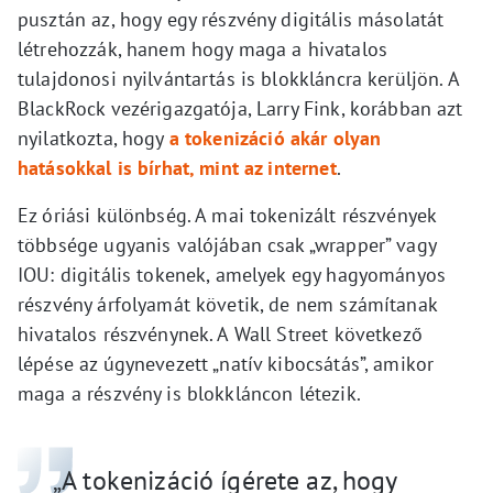
pusztán az, hogy egy részvény digitális másolatát
létrehozzák, hanem hogy maga a hivatalos
tulajdonosi nyilvántartás is blokkláncra kerüljön. A
BlackRock vezérigazgatója, Larry Fink, korábban azt
nyilatkozta, hogy
a tokenizáció akár olyan
hatásokkal is bírhat, mint az internet
.
Ez óriási különbség. A mai tokenizált részvények
többsége ugyanis valójában csak „wrapper” vagy
IOU: digitális tokenek, amelyek egy hagyományos
részvény árfolyamát követik, de nem számítanak
hivatalos részvénynek. A Wall Street következő
lépése az úgynevezett „natív kibocsátás”, amikor
maga a részvény is blokkláncon létezik.
„A tokenizáció ígérete az, hogy