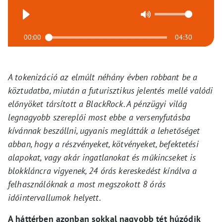
00:00
04:30
A tokenizáció az elmúlt néhány évben robbant be a
köztudatba, miután a futurisztikus jelentés mellé valódi
előnyöket társított a BlackRock. A pénzügyi világ
legnagyobb szereplői most ebbe a versenyfutásba
kívánnak beszállni, ugyanis meglátták a lehetőséget
abban, hogy a részvényeket, kötvényeket, befektetési
alapokat, vagy akár ingatlanokat és műkincseket is
blokkláncra vigyenek, 24 órás kereskedést kínálva a
felhasználóknak a most megszokott 8 órás
időintervallumok helyett.
A háttérben azonban sokkal nagyobb tét húzódik