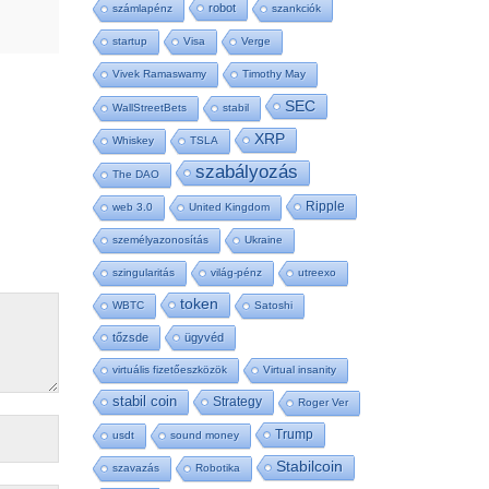
robot
számlapénz
szankciók
startup
Visa
Verge
Vivek Ramaswamy
Timothy May
SEC
WallStreetBets
stabil
XRP
Whiskey
TSLA
szabályozás
The DAO
Ripple
web 3.0
United Kingdom
személyazonosítás
Ukraine
szingularitás
világ-pénz
utreexo
token
WBTC
Satoshi
tőzsde
ügyvéd
virtuális fizetőeszközök
Virtual insanity
stabil coin
Strategy
Roger Ver
Trump
usdt
sound money
Stabilcoin
szavazás
Robotika