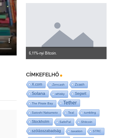
lék?
6,11%-nyi Bitcoin.
Done and dusted.
CÍMKEFELHŐ
X.com
Zcash
Zencash
Solana
Segwit
whisky
Tether
The Pirate Bay
Satoshi Nakamoto
Teal
tumbling
Stockholm
SafePal
Shitcoin
szólásszabadság
taxation
STRC