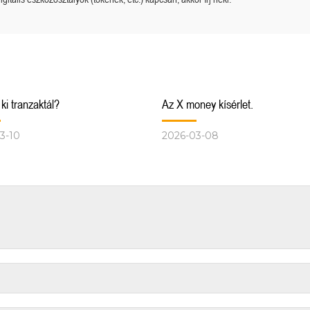
 ki tranzaktál?
Az X money kísérlet.
3-10
2026-03-08