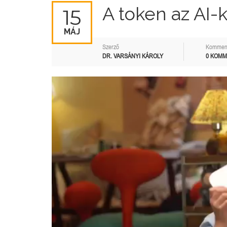
A token az AI-
15
MÁJ
Szerző
Kommen
DR. VARSÁNYI KÁROLY
0 KOM