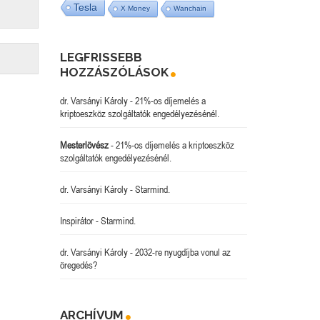
Tesla
X Money
Wanchain
LEGFRISSEBB
HOZZÁSZÓLÁSOK
dr. Varsányi Károly
-
21%-os díjemelés a
kriptoeszköz szolgáltatók engedélyezésénél.
Mesterlövész
-
21%-os díjemelés a kriptoeszköz
szolgáltatók engedélyezésénél.
dr. Varsányi Károly
-
Starmind.
Inspirátor
-
Starmind.
dr. Varsányi Károly
-
2032-re nyugdíjba vonul az
öregedés?
ARCHÍVUM