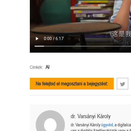
sted.
Hogy áll a Bitcoin Treasury?
AI
Címkék:
Ne felejtsd el megosztani a bejegyzést:
dr. Varsányi Károly
dr. Varsányi Károly
ügyvéd
, a digital
van a digitális fizetőeszközök vagy a d