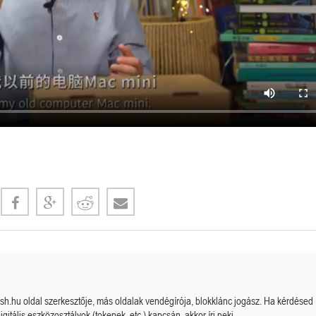
Új társadalmi szerződés, avagy termelékenység
növelés az emberi élettartam növelése által.
Megérkezett a kazah Bitcoin tarta
cash.hu oldal szerkesztője, más oldalak vendégírója, blokklánc jogász. Ha kérdésed
igitális eszközosztályok (tokenek, etc.) kapcsán, akkor írj neki.