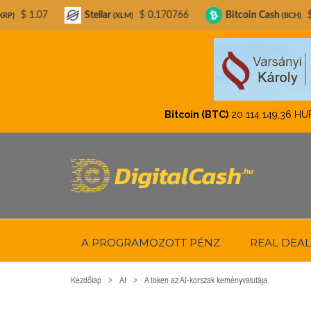
Stellar
$ 0.170766
Bitcoin Cash
$ 207.63
L
(XLM)
(BCH)
Bitcoin (BTC)
20 114 149,36 HUF
-1,86
A PROGRAMOZOTT PÉNZ
REAL DEAL
Kezdőlap
AI
A token az AI-korszak keményvalutája.