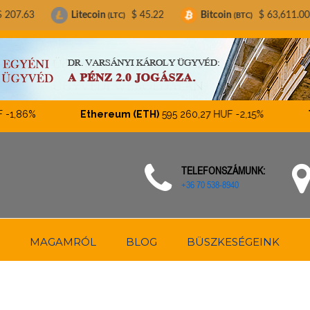
itecoin
$ 45.22
Bitcoin
$ 63,611.00
Ethereu
(LTC)
(BTC)
%
Ethereum (ETH)
595 260,27 HUF
-2,15%
Tether
TELEFONSZÁMUNK:
+36 70 538-8940
MAGAMRÓL
BLOG
BÜSZKESÉGEINK