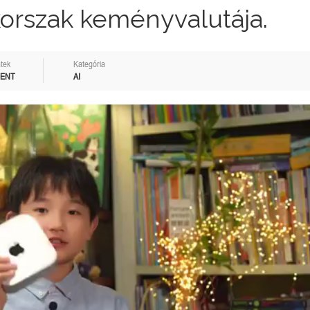
korszak keményvalutája.
tek
Kategória
MENT
AI