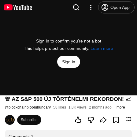
Open App
Sign in to confirm you’re not a bot
This helps protect our community.
Learn more
Sign in
🚨 AZ S&P 500 ÚJ TÖRTÉNELMI REKORDON! 📈
@
blockchainbloomhungary
58 likes
1.8K views
2 months ago
more
Subscribe
Comments
2