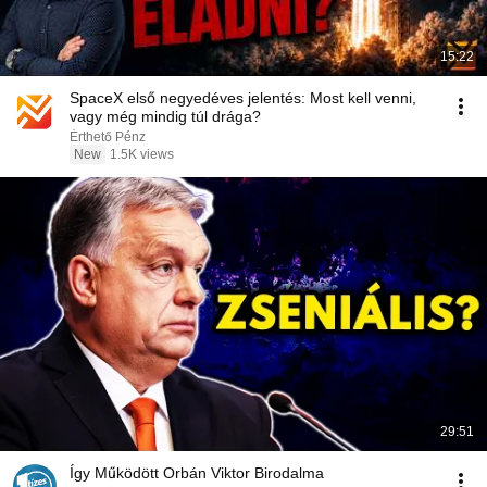
15:22
SpaceX első negyedéves jelentés: Most kell venni,
vagy még mindig túl drága?
Érthető Pénz
New
1.5K views
29:51
Így Működött Orbán Viktor Birodalma