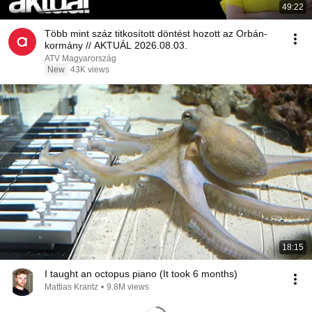
49:22
Több mint száz titkosított döntést hozott az Orbán-
kormány // AKTUÁL 2026.08.03.
ATV Magyarország
New
43K views
18:15
I taught an octopus piano (It took 6 months)
Mattias Krantz
•
9.8M views