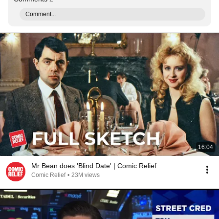
Comment...
16:04
Mr Bean does 'Blind Date' | Comic Relief
Comic Relief
•
23M views