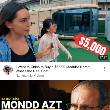
27:27
I Went to China to Buy a $5,000 Modular Home —
What's the Real Cost?
Nahana
•
2.4M views