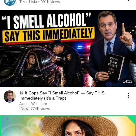
Tízes Lista
•
991K views
14:22
🚨 If Cops Say "I Smell Alcohol" — Say THIS
Immediately (It's a Trap)
James Whitmore
New
774K views