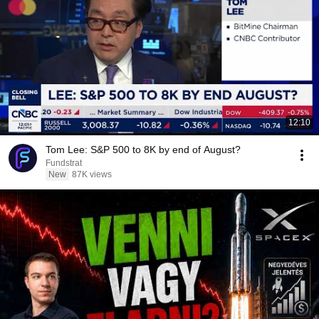
12:10
Tom Lee: S&P 500 to 8K by end of August?
Fundstrat
New
87K views