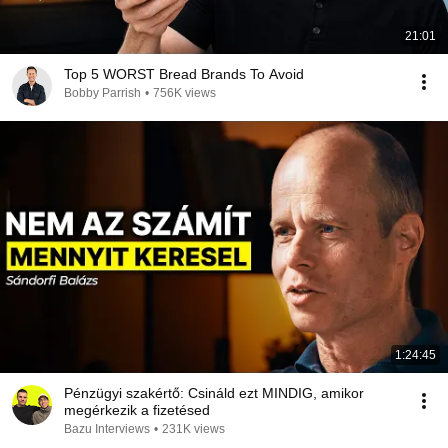
21:01
Top 5 WORST Bread Brands To Avoid
Bobby Parrish
•
756K views
1:24:45
Pénzügyi szakértő: Csináld ezt MINDIG, amikor
megérkezik a fizetésed
Bazu Interviews
•
231K views