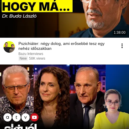
1:38:00
Pszichiáter: négy dolog, ami erősebbé tesz egy
nehéz időszakban
Bazu Interviews
New
58K views