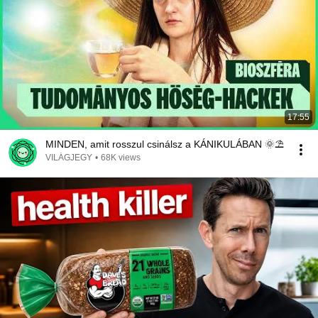
17:55
MINDEN, amit rosszul csinálsz a KÁNIKULÁBAN 🌞⛱️
VILÁGJEGY
•
68K views